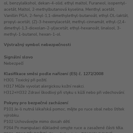
ol, benzylalkohol, dekan-4-olid, ethyl maltol, Furaneol, isopentyl-
acetát, Maltol, 2-methylbutanová kyselina, Menthyl acetát,
Vanillin PGA, 2-fenyl-1,1-dimethylethyl-butanoát, ethyl-DL-laktát,
propyl-acetát, (Z)-3-hexenylacetát, methyl-cinnamát, ethyl-(2,4-
dimethyl-1,3-dioxolan-2-yl)acetát, ethyl-hexanoát, linalool, 3-
methyl-1-butanol, hexan-1-ol.
Výstražný symbol nebezpečnosti
Signální slovo
Nebezpečí
Klasifikace směsi podle nařízení (ES) č. 1272/2008
H301 Toxický při požití.
H317 Může vyvolat alergickou kožní reakci.
H312+H332 Zdraví škodlivý při styku s kůží nebo při vdechování.
Pokyny pro bezpečné zacházení
P101 Je-li nutná lékařská pomoc, mějte po ruce obal nebo štítek
výrobku.
P102 Uchovávejte mimo dosah dětí.
P264 Po manipulaci důkladně omyjte ruce a zasažené části těla.