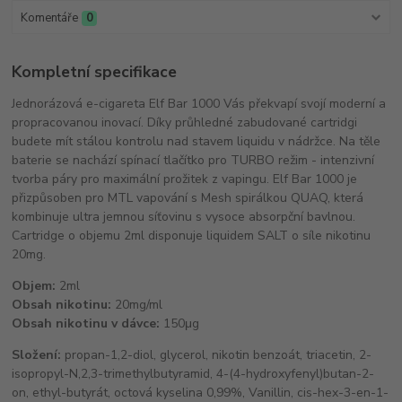
Komentáře
0
Kompletní specifikace
Jednorázová e-cigareta Elf Bar 1000 Vás překvapí svojí moderní a
propracovanou inovací. Díky průhledné zabudované cartridgi
budete mít stálou kontrolu nad stavem liquidu v nádržce. Na těle
baterie se nachází spínací tlačítko pro TURBO režim - intenzivní
tvorba páry pro maximální prožitek z vapingu. Elf Bar 1000 je
přizpůsoben pro MTL vapování s Mesh spirálkou QUAQ, která
kombinuje ultra jemnou síťovinu s vysoce absorpční bavlnou.
Cartridge o objemu 2ml disponuje liquidem SALT o síle nikotinu
20mg.
Objem:
2ml
Obsah nikotinu:
20mg/ml
Obsah nikotinu v dávce:
150μg
Složení:
propan-1,2-diol, glycerol, nikotin benzoát, triacetin, 2-
isopropyl-N,2,3-trimethylbutyramid, 4-(4-hydroxyfenyl)butan-2-
on, ethyl-butyrát, octová kyselina 0,99%, Vanillin, cis-hex-3-en-1-