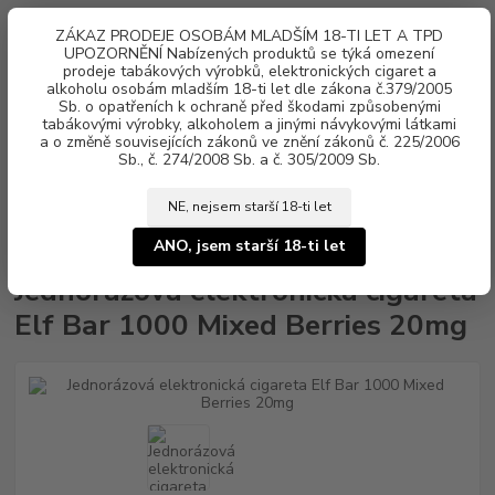
0
ks
ZÁKAZ PRODEJE OSOBÁM MLADŠÍM 18-TI LET A TPD
za
0 Kč
UPOZORNĚNÍ Nabízených produktů se týká omezení
prodeje tabákových výrobků, elektronických cigaret a
alkoholu osobám mladším 18-ti let dle zákona č.379/2005
Menu
Sb. o opatřeních k ochraně před škodami způsobenými
tabákovými výrobky, alkoholem a jinými návykovými látkami
a o změně souvisejících zákonů ve znění zákonů č. 225/2006
Sb., č. 274/2008 Sb. a č. 305/2009 Sb.
NE, nejsem starší 18-ti let
Úvod
Elektronické cigarety
Jednorázové
Jednorázová elektronická
cigareta Elf Bar 1000 Mixed Berries 20mg
ANO, jsem starší 18-ti let
Jednorázová elektronická cigareta
Elf Bar 1000 Mixed Berries 20mg