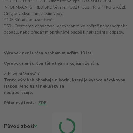
P301+P310 PŘI POŽITÍ: Okamžitě volejte TOXIKOLOGICKÉ
INFORMAČNÍ STŘEDISKO/lékaře. P302+P352 PŘI STYKU S KŮŽÍ:
Omyjte velkým množstvím vody.
P405 Skladujte uzamčené.
P501 Odstraňte obsah/obal odevzdáním ve sběrně nebezpečného
odpadu, nebo předáním oprávněné osobě k nakládání s odpady.
Výrobek není určen osobám mladším 18 let.
Výrobek není určen těhotným a kojícím ženám.
Zdravotní Varování
Tento výrobek obsahuje nikotin, který je vysoce návykovou
látkou. Jeho užití nekuřáky se
nedoporučuje.
Příbalový leták:
ZDE
Původ zboží