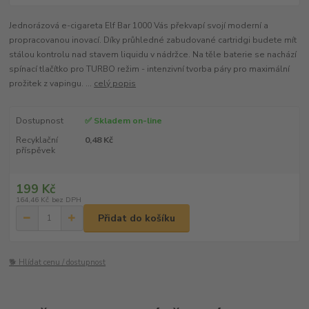
Jednorázová e-cigareta Elf Bar 1000 Vás překvapí svojí moderní a
propracovanou inovací. Díky průhledné zabudované cartridgi budete mít
stálou kontrolu nad stavem liquidu v nádržce. Na těle baterie se nachází
spínací tlačítko pro TURBO režim - intenzivní tvorba páry pro maximální
prožitek z vapingu. ...
celý popis
Dostupnost
✅ Skladem on-line
Recyklační
0,48 Kč
příspěvek
199 Kč
164,46 Kč
bez DPH
Přidat do košíku
🐕 Hlídat cenu / dostupnost