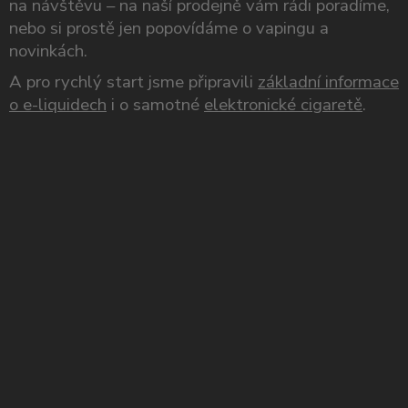
na návštěvu – na naší prodejně vám rádi poradíme,
nebo si prostě jen popovídáme o vapingu a
novinkách.
A pro rychlý start jsme připravili
základní informace
o e-liquidech
i o samotné
elektronické cigaretě
.