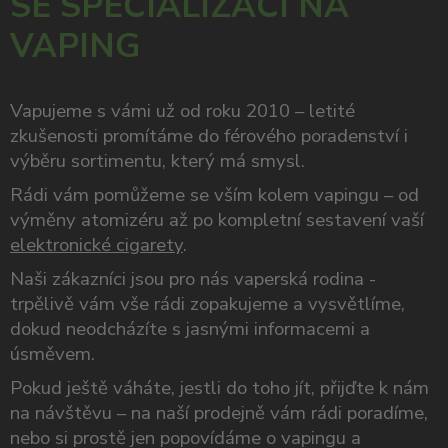
SE SPECIALIZACÍ NA
VAPING
Vapujeme s vámi už od roku 2010 – letité
zkušenosti promítáme do férového poradenství i
výběru sortimentu, který má smysl.
Rádi vám pomůžeme se vším kolem vapingu – od
výměny atomizéru až po kompletní sestavení vaší
elektronické cigarety
.
Naši zákazníci jsou pro nás vaperská rodina -
trpělivě vám vše rádi zopakujeme a vysvětlíme,
dokud neodcházíte s jasnými informacemi a
úsměvem.
Pokud ještě váháte, jestli do toho jít, přijďte k nám
na návštěvu – na naší prodejně vám rádi poradíme,
nebo si prostě jen popovídáme o vapingu a