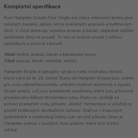
Kompletní specifikace
Rum Hampden Estate Pure Single má velice intenzivní aroma plné
zelených banánů, jablek, lehce kvašených ananasů a květinových
tónů. V chuti dominuje zejména ananas a banán, doplněné dalšími
exotickými tóny na pozadí. To vše se krásně snoubí s lehkou
nasládlostí a ostrostí zároveň.
Vůně:
koření, ananas, banán a kandované ovoce
Chuť:
ananas, banán, hřebíček, skořice
Hampden Estate je jamajský výrobce rumů s bohatou historií,
která sahá až do 18. století. Rumy od Hampden Estate jsou známé
pro svou výjimečnou kvalitu, unikátní chuťové vlastnosti a vysoký
obsah esterů, což jsou aromatické sloučeniny, které jsou přirozeně
produkovány během fermentace rumu. Rumy se vyrábějí za
pomoci pramenité vody, přírodní „divoké“ fermentace a výlučně za
použití kotlíkových destilačních zařízení. Staří se v tropických
podmínkách a neobsahují žádný cukr ani jiné přísady. Dnes je
Hampden jednou z pouhých dvou palíren, které tuto tradici
udržují.