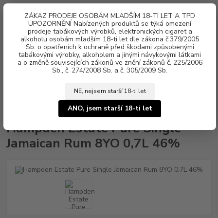
0
ks
ZÁKAZ PRODEJE OSOBÁM MLADŠÍM 18-TI LET A TPD
za
0 Kč
UPOZORNĚNÍ Nabízených produktů se týká omezení
prodeje tabákových výrobků, elektronických cigaret a
alkoholu osobám mladším 18-ti let dle zákona č.379/2005
Menu
Sb. o opatřeních k ochraně před škodami způsobenými
tabákovými výrobky, alkoholem a jinými návykovými látkami
a o změně souvisejících zákonů ve znění zákonů č. 225/2006
Sb., č. 274/2008 Sb. a č. 305/2009 Sb.
NE, nejsem starší 18-ti let
Úvod
Alkohol
Rum
Tmavé rumy
Hampden Estate Pure Single
Jamaican Rum 8YO 0,7L 46%
ANO, jsem starší 18-ti let
Hampden Estate Pure Single
Jamaican Rum 8YO 0,7L 46%