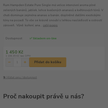
Rum Hampden Estate Pure Single má velice intenzivní aroma plné
zelených banánů, jablek, lehce kvašených ananasů a květinových tónů. V
chuti dominuje zejména ananas a banán, doplněné dalšími exotickými
tóny na pozadí. To vše se krásně snoubí s lehkou nasládlostí a ostrostí
zároveň. Vůně: koření, ana...
celý popis
Dostupnost
✅ Skladem on-line
1 450 Kč
1 198,35 Kč
bez DPH
Přidat do košíku
🐕 Hlídat cenu / dostupnost