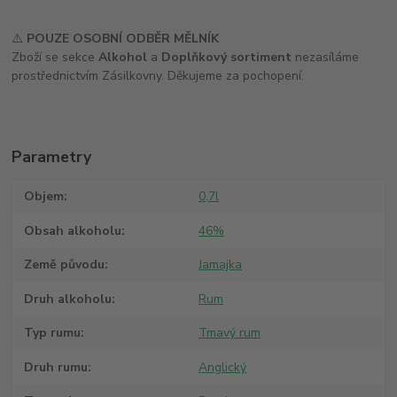
⚠️
POUZE OSOBNÍ ODBĚR MĚLNÍK
Zboží se sekce
Alkohol
a
Doplňkový sortiment
nezasíláme
prostřednictvím Zásilkovny. Děkujeme za pochopení.
Parametry
Objem
0,7l
Obsah alkoholu
46%
Země původu
Jamajka
Druh alkoholu
Rum
Typ rumu
Tmavý rum
Druh rumu
Anglický