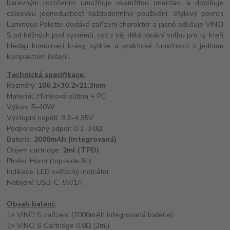
barevným rozlišením umožňuje okamžitou orientaci a doplňuje
celkovou jednoduchost každodenního používání. Stylový povrch
Luminous Palette dodává zařízení charakter a jasně odlišuje VINCI
S od běžných pod systémů, což z něj dělá ideální volbu pro ty, kteří
hledají kombinaci krásy, výdrže a praktické funkčnosti v jednom
kompaktním řešení.
Technická specifikace:
Rozměry:
106.2×30.2×21.3mm
Materiál: Hliníková slitina + PC
Výkon: 5–40W
Výstupní napětí: 3.3–4.35V
Podporovaný odpor: 0.3–3.0Ω
Baterie:
2000mAh (integrovaná)
Objem cartridge:
2ml (TPD)
Plnění: Horní (top-side fill)
Indikace: LED světelný indikátor
Nabíjení: USB-C, 5V/1A
Obsah balení:
1× VINCI S zařízení (2000mAh integrovaná baterie)
1× VINCI S Cartridge 0.8Ω (2ml)