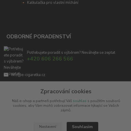
Kalkulačka pro vlastní míchání
ODBORNÉ PORADENSTVÍ
Potřebujete poradit s výběrem? Neváhejte se zeptat
+420 606 266 566
info@e-cigaretka.cz
Zpracování cookies
Náš e-shop a partneři potřebují Váš
souhlas
s použitím souborů
cookies, aby Vám mohli zobrazovat informace týkající se Vašich
zájmů.
Upravit sběr cookies.
Souhlasím
Nastavení