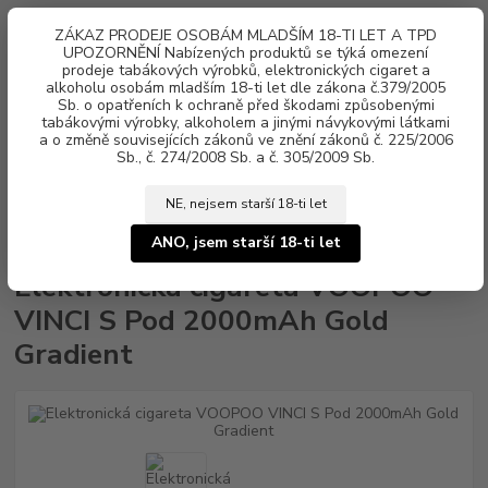
0
ks
ZÁKAZ PRODEJE OSOBÁM MLADŠÍM 18-TI LET A TPD
za
0 Kč
UPOZORNĚNÍ Nabízených produktů se týká omezení
prodeje tabákových výrobků, elektronických cigaret a
alkoholu osobám mladším 18-ti let dle zákona č.379/2005
Menu
Sb. o opatřeních k ochraně před škodami způsobenými
tabákovými výrobky, alkoholem a jinými návykovými látkami
a o změně souvisejících zákonů ve znění zákonů č. 225/2006
Sb., č. 274/2008 Sb. a č. 305/2009 Sb.
NE, nejsem starší 18-ti let
Úvod
Elektronické cigarety
VOOPOO
Elektronická cigareta VOOPOO
VINCI S Pod 2000mAh Gold Gradient
ANO, jsem starší 18-ti let
Elektronická cigareta VOOPOO
VINCI S Pod 2000mAh Gold
Gradient