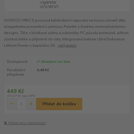
VOOPOO VINCI S posouvá každodenní vapování na novou úroveň díky
elegantnímu provedení Luminous Palette a čistému minimalistickému
designu. Tělo z hliníkové slitiny a odolného PC působí prémiově, přitom
zůstává lehké a příjemné do ruky. Integrovaná baterie Ultra Endurance
Lithium Power s kapacitou 20...
celý popis
Dostupnost
✅ Skladem on-line
Recyklační
0,48 Kč
příspěvek
449 Kč
371,07 Kč
bez DPH
Přidat do košíku
🐕 Hlídat cenu / dostupnost