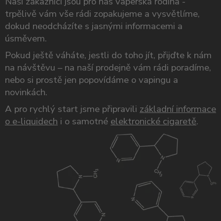
Naši zákazníci jsou pro nás vaperská rodina -
trpělivě vám vše rádi zopakujeme a vysvětlíme,
dokud neodcházíte s jasnými informacemi a
úsměvem.
Pokud ještě váháte, jestli do toho jít, přijďte k nám
na návštěvu – na naší prodejně vám rádi poradíme,
nebo si prostě jen popovídáme o vapingu a
novinkách.
A pro rychlý start jsme připravili
základní informace
o e-liquidech
i o samotné
elektronické cigaretě
.