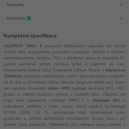
Parametry
Komentáře
0
Kompletní specifikace
VOOPOO VINCI S
posouvá každodenní vapování na novou
úroveň díky elegantnímu provedení Luminous Palette a čistému
minimalistickému designu. Tělo z hliníkové slitiny a odolného PC
působí prémiově, přitom zůstává lehké a příjemné do ruky.
Integrovaná baterie Ultra Endurance Lithium Power s
kapacitou
2000mAh
poskytuje mimořádnou výdrž – při intenzivním používání
až tři dny a při lehkém režimu dokáže fungovat klidně celý týden
bez nabíjení. Maximální
výkon 40W
zajišťuje vyvážený MTL i RDL
projev a stabilní dodávku výkonu v každém tahu. Zásadní roli
hraje také vylepšená cartridge VINCI S s
objemem 2ml
a
pohodlným plněním z horní strany, která využívá technologii
iCOSM CODE 2.0. Ta optimalizuje chuť, minimalizuje riziko
protékání a přináší mimořádně konzistentní tvorbu páry i po
dlouhé době používání. Přehledná LED indikace stavu baterie s