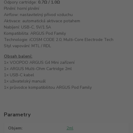
Odpory cartridge:
0.7Ω / 1.0Ω
Plnění: horní plnění
Airflow: nastavitelný přívod vzduchu
Aktivace: automatická aktivace potahem
Nabíjení: USB-C, 5V/1.5A
Kompatibilita: ARGUS Pod Family
Technologie: iCOSM CODE 2.0, Multi-Core Electrode Tech
Styl vapování: MTL / RDL
Obsah balení:
1× VOOPOO ARGUS G4 Mini zařízení
1× ARGUS Multi-Ohm Cartridge 2ml
1× USB-C kabel
1× uživatelský manuál
1× průvodce kompatibilitou ARGUS Pod Family
Parametry
Objem
2ml