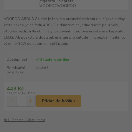
VOOPOO ARGUS G4 Mini je lehké a praktické zařízení z hliníkové slitiny,
které navazuje na řadu ARGUS s důrazem na jednoduché používání,
dlouhou výdrž a flexibilní styl vapování. Integrovaná baterie s kapacitou
1650mAh poskytuje dostatek energie pro celodenní používání, zatímco
výkon 5–30W se automat...
celý popis
Dostupnost
✅ Skladem on-line
Recyklační
0,48 Kč
příspěvek
449 Kč
371,07 Kč
bez DPH
Přidat do košíku
🐕 Hlídat cenu / dostupnost