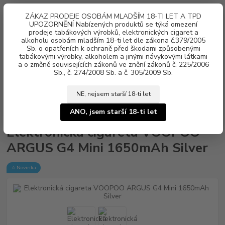
0
ks
ZÁKAZ PRODEJE OSOBÁM MLADŠÍM 18-TI LET A TPD
za
0 Kč
UPOZORNĚNÍ Nabízených produktů se týká omezení
prodeje tabákových výrobků, elektronických cigaret a
alkoholu osobám mladším 18-ti let dle zákona č.379/2005
Menu
Sb. o opatřeních k ochraně před škodami způsobenými
tabákovými výrobky, alkoholem a jinými návykovými látkami
a o změně souvisejících zákonů ve znění zákonů č. 225/2006
Sb., č. 274/2008 Sb. a č. 305/2009 Sb.
NE, nejsem starší 18-ti let
Úvod
Elektronické cigarety
VOOPOO
Elektronická cigareta VOOPOO
ARGUS G4 Mini 1650mAh Silver
ANO, jsem starší 18-ti let
Elektronická cigareta VOOPOO
ARGUS G4 Mini 1650mAh Silver
⭐ Novinka