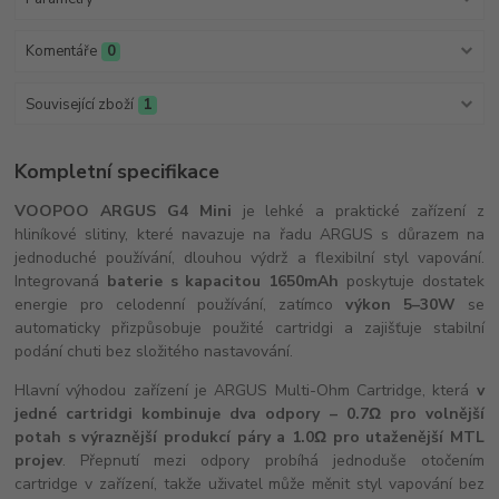
Komentáře
0
Související zboží
1
Kompletní specifikace
VOOPOO ARGUS G4 Mini
je lehké a praktické zařízení z
hliníkové slitiny, které navazuje na řadu ARGUS s důrazem na
jednoduché používání, dlouhou výdrž a flexibilní styl vapování.
Integrovaná
baterie s kapacitou 1650mAh
poskytuje dostatek
energie pro celodenní používání, zatímco
výkon 5–30W
se
automaticky přizpůsobuje použité cartridgi a zajišťuje stabilní
podání chuti bez složitého nastavování.
Hlavní výhodou zařízení je ARGUS Multi-Ohm Cartridge, která
v
jedné cartridgi kombinuje dva odpory – 0.7Ω pro volnější
potah s výraznější produkcí páry a 1.0Ω pro utaženější MTL
projev
. Přepnutí mezi odpory probíhá jednoduše otočením
cartridge v zařízení, takže uživatel může měnit styl vapování bez