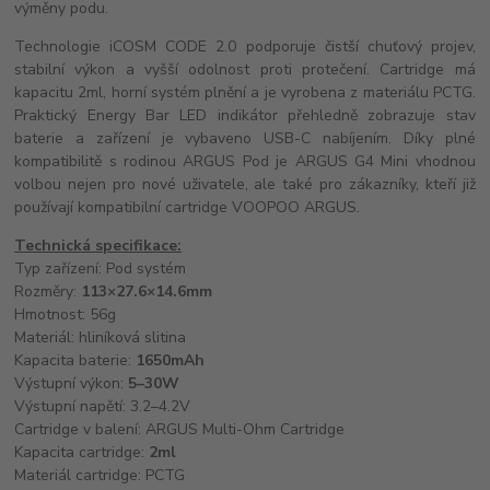
výměny podu.
Technologie iCOSM CODE 2.0 podporuje čistší chuťový projev,
stabilní výkon a vyšší odolnost proti protečení. Cartridge má
kapacitu 2ml, horní systém plnění a je vyrobena z materiálu PCTG.
Praktický Energy Bar LED indikátor přehledně zobrazuje stav
baterie a zařízení je vybaveno USB-C nabíjením. Díky plné
kompatibilitě s rodinou ARGUS Pod je ARGUS G4 Mini vhodnou
volbou nejen pro nové uživatele, ale také pro zákazníky, kteří již
používají kompatibilní cartridge VOOPOO ARGUS.
Technická specifikace:
Typ zařízení: Pod systém
Rozměry:
113×27.6×14.6mm
Hmotnost: 56g
Materiál: hliníková slitina
Kapacita baterie:
1650mAh
Výstupní výkon:
5–30W
Výstupní napětí: 3.2–4.2V
Cartridge v balení: ARGUS Multi-Ohm Cartridge
Kapacita cartridge:
2ml
Materiál cartridge: PCTG