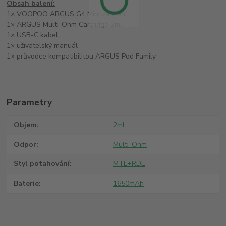
Obsah balení:
1× VOOPOO ARGUS G4 Mini zařízení
1× ARGUS Multi-Ohm Cartridge 2ml
1× USB-C kabel
1× uživatelský manuál
1× průvodce kompatibilitou ARGUS Pod Family
Parametry
Objem
2ml
Odpor
Multi-Ohm
Styl potahování
MTL+RDL
Baterie
1650mAh