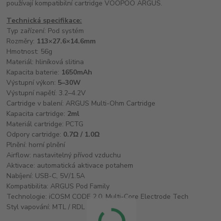
používají kompatibilní cartridge VOOPOO ARGUS.
Technická specifikace:
Typ zařízení: Pod systém
Rozměry:
113×27.6×14.6mm
Hmotnost: 56g
Materiál: hliníková slitina
Kapacita baterie:
1650mAh
Výstupní výkon:
5–30W
Výstupní napětí: 3.2–4.2V
Cartridge v balení: ARGUS Multi-Ohm Cartridge
Kapacita cartridge:
2ml
Materiál cartridge: PCTG
Odpory cartridge:
0.7Ω / 1.0Ω
Plnění: horní plnění
Airflow: nastavitelný přívod vzduchu
Aktivace: automatická aktivace potahem
Nabíjení: USB-C, 5V/1.5A
Kompatibilita: ARGUS Pod Family
Technologie: iCOSM CODE 2.0, Multi-Core Electrode Tech
Styl vapování: MTL / RDL