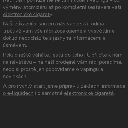
výměny atomizéru až po kompletní sestavení vaší
elektronické cigarety
.
Naši zákazníci jsou pro nás vaperská rodina -
trpělivě vám vše rádi zopakujeme a vysvětlíme,
dokud neodcházíte s jasnými informacemi a
úsměvem.
Pokud ještě váháte, jestli do toho jít, přijďte k nám
na návštěvu – na naší prodejně vám rádi poradíme,
nebo si prostě jen popovídáme o vapingu a
novinkách.
A pro rychlý start jsme připravili
základní informace
o e-liquidech
i o samotné
elektronické cigaretě
.