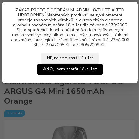
0
ks
ZÁKAZ PRODEJE OSOBÁM MLADŠÍM 18-TI LET A TPD
za
0 Kč
UPOZORNĚNÍ Nabízených produktů se týká omezení
prodeje tabákových výrobků, elektronických cigaret a
alkoholu osobám mladším 18-ti let dle zákona č.379/2005
Menu
Sb. o opatřeních k ochraně před škodami způsobenými
tabákovými výrobky, alkoholem a jinými návykovými látkami
a o změně souvisejících zákonů ve znění zákonů č. 225/2006
Sb., č. 274/2008 Sb. a č. 305/2009 Sb.
NE, nejsem starší 18-ti let
Úvod
Elektronické cigarety
VOOPOO
Elektronická cigareta VOOPOO
ARGUS G4 Mini 1650mAh Orange
ANO, jsem starší 18-ti let
Elektronická cigareta VOOPOO
ARGUS G4 Mini 1650mAh
Orange
⭐ Novinka