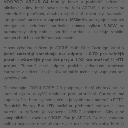
VOOPOO ARGUS G4 Mini
je lehké a praktické zařízení z
hliníkové slitiny, které navazuje na řadu ARGUS s důrazem na
jednoduché používání, dlouhou výdrž a flexibilní styl vapování.
Integrovaná
baterie s kapacitou 1650mAh
poskytuje dostatek
energie pro celodenní používání, zatímco
výkon 5–30W
se
automaticky přizpůsobuje použité cartridgi a zajišťuje stabilní
podání chuti bez složitého nastavování.
Hlavní výhodou zařízení je ARGUS Multi-Ohm Cartridge, která
v
jedné cartridgi kombinuje dva odpory – 0.7Ω pro volnější
potah s výraznější produkcí páry a 1.0Ω pro utaženější MTL
projev
. Přepnutí mezi odpory probíhá jednoduše otočením
cartridge v zařízení, takže uživatel může měnit styl vapování bez
výměny podu.
Technologie iCOSM CODE 2.0 podporuje čistší chuťový projev,
stabilní výkon a vyšší odolnost proti protečení. Cartridge má
kapacitu 2ml, horní systém plnění a je vyrobena z materiálu PCTG.
Praktický Energy Bar LED indikátor přehledně zobrazuje stav
baterie a zařízení je vybaveno USB-C nabíjením. Díky plné
kompatibilitě s rodinou ARGUS Pod je ARGUS G4 Mini vhodnou
volbou nejen pro nové uživatele, ale také pro zákazníky, kteří již