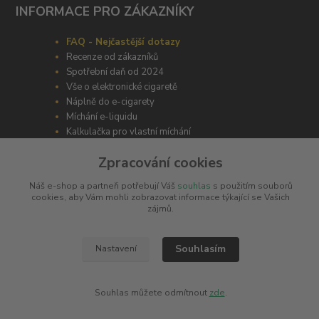
INFORMACE PRO ZÁKAZNÍKY
FAQ - Nejčastější dotazy
Recenze od zákazníků
Spotřební daň od 2024
Vše o elektronické cigaretě
Náplně do e-cigarety
Míchání e-liquidu
Kalkulačka pro vlastní míchání
Zpracování cookies
Náš e-shop a partneři potřebují Váš
souhlas
s použitím souborů
cookies, aby Vám mohli zobrazovat informace týkající se Vašich
zájmů.
ODBORNÉ PORADENSTVÍ
Potřebujete poradit s výběrem? Neváhejte se zeptat
Souhlasím
Nastavení
+420 606 266 566
Souhlas můžete odmítnout
zde
.
info@e-cigaretka.cz