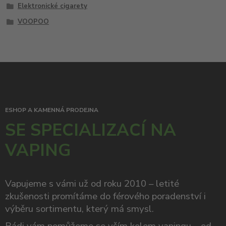
Elektronické cigarety
VOOPOO
ESHOP A KAMENNÁ PRODEJNA
SE SPECIALIZACÍ NA
VAPING
Vapujeme s vámi už od roku 2010 – letité
zkušenosti promítáme do férového poradenství i
výběru sortimentu, který má smysl.
Rádi vám pomůžeme se vším kolem vapingu – od