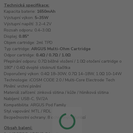
Technická specifikace:
Kapacita baterie:
1650mAh
Výstupní výkon:
5–35W
Výstupní napětí: 3.2–4.2V
Rozsah odporu: 0.4–3.0Ω
Displej:
0.85"
Objem cartridge: 2ml TPD
Typ cartridge:
ARGUS Multi-Ohm Cartridge
Odpor cartridge:
0.4Ω / 0.7Ω / 1.0Ω
Přepínání odporu: 0.7Ω běžné vložení / 1.0Ω otočení cartridge o
180° / 0.4Ω dvojité stisknutí tlačítka
Doporučený výkon: 0.4Ω 18–30W, 0.7Ω 14–18W, 1.0Ω 10–14W
Technologie: iCOSM CODE 2.0 / Multi-Core Electrode Tech
Plnění: vrchní plnění
Materiál zařízení: zinková slitina / kůže / hliníková slitina
Nabíjení: USB-C, 5V/2A
Kompatibilita: ARGUS Pod Family
Styl vapování: MTL / RDL
Bezpečnostní ochrany: 8 ochranných funkcí
Obsah balení: