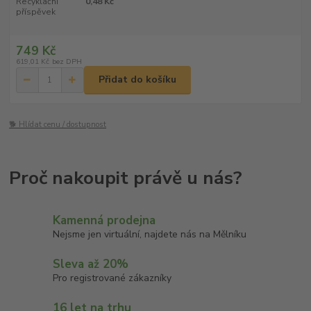
Recyklační
0,48 Kč
příspěvek
749 Kč
619,01 Kč
bez DPH
Přidat do košíku
🐕 Hlídat cenu / dostupnost
Kamenná prodejna
Nejsme jen virtuální, najdete nás na Mělníku
Sleva až 20%
Pro registrované zákazníky
16 let na trhu