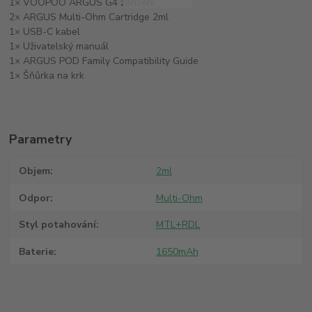
1× VOOPOO ARGUS G4 zařízení
2× ARGUS Multi-Ohm Cartridge 2ml
1× USB-C kabel
1× Uživatelský manuál
1× ARGUS POD Family Compatibility Guide
1× Šňůrka na krk
Parametry
Objem
2ml
Odpor
Multi-Ohm
Styl potahování
MTL+RDL
Baterie
1650mAh