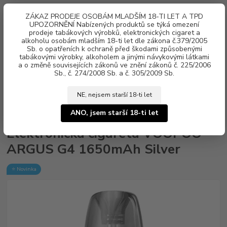
0
ks
ZÁKAZ PRODEJE OSOBÁM MLADŠÍM 18-TI LET A TPD
za
0 Kč
UPOZORNĚNÍ Nabízených produktů se týká omezení
prodeje tabákových výrobků, elektronických cigaret a
alkoholu osobám mladším 18-ti let dle zákona č.379/2005
Menu
Sb. o opatřeních k ochraně před škodami způsobenými
tabákovými výrobky, alkoholem a jinými návykovými látkami
a o změně souvisejících zákonů ve znění zákonů č. 225/2006
Sb., č. 274/2008 Sb. a č. 305/2009 Sb.
NE, nejsem starší 18-ti let
Úvod
Elektronické cigarety
VOOPOO
Elektronická cigareta VOOPOO
ARGUS G4 1650mAh Silver
ANO, jsem starší 18-ti let
Elektronická cigareta VOOPOO
ARGUS G4 1650mAh Silver
⭐ Novinka