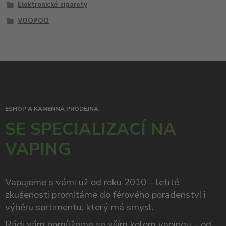
Elektronické cigarety
VOOPOO
ESHOP A KAMENNÁ PRODEJNA
SE SPECIALIZACÍ NA
VAPING
Vapujeme s vámi už od roku 2010 – letité
zkušenosti promítáme do férového poradenství i
výběru sortimentu, který má smysl.
Rádi vám pomůžeme se vším kolem vapingu – od