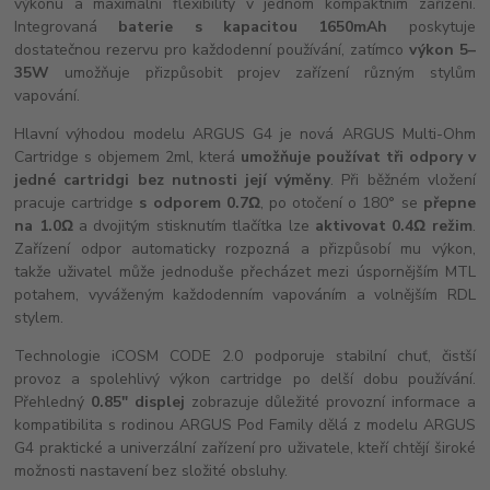
výkonu a maximální flexibility v jednom kompaktním zařízení.
Integrovaná
baterie s kapacitou 1650mAh
poskytuje
dostatečnou rezervu pro každodenní používání, zatímco
výkon 5–
35W
umožňuje přizpůsobit projev zařízení různým stylům
vapování.
Hlavní výhodou modelu ARGUS G4 je nová ARGUS Multi-Ohm
Cartridge s objemem 2ml, která
umožňuje používat tři odpory v
jedné cartridgi bez nutnosti její výměny
. Při běžném vložení
pracuje cartridge
s odporem 0.7Ω
, po otočení o 180° se
přepne
na 1.0Ω
a dvojitým stisknutím tlačítka lze
aktivovat 0.4Ω režim
.
Zařízení odpor automaticky rozpozná a přizpůsobí mu výkon,
takže uživatel může jednoduše přecházet mezi úspornějším MTL
potahem, vyváženým každodenním vapováním a volnějším RDL
stylem.
Technologie iCOSM CODE 2.0 podporuje stabilní chuť, čistší
provoz a spolehlivý výkon cartridge po delší dobu používání.
Přehledný
0.85" displej
zobrazuje důležité provozní informace a
kompatibilita s rodinou ARGUS Pod Family dělá z modelu ARGUS
G4 praktické a univerzální zařízení pro uživatele, kteří chtějí široké
možnosti nastavení bez složité obsluhy.