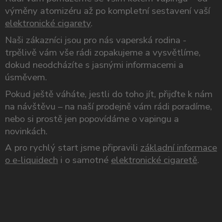
výměny atomizéru až po kompletní sestavení vaší
elektronické cigarety
.
Naši zákazníci jsou pro nás vaperská rodina -
trpělivě vám vše rádi zopakujeme a vysvětlíme,
dokud neodcházíte s jasnými informacemi a
úsměvem.
Pokud ještě váháte, jestli do toho jít, přijďte k nám
na návštěvu – na naší prodejně vám rádi poradíme,
nebo si prostě jen popovídáme o vapingu a
novinkách.
A pro rychlý start jsme připravili
základní informace
o e-liquidech
i o samotné
elektronické cigaretě
.