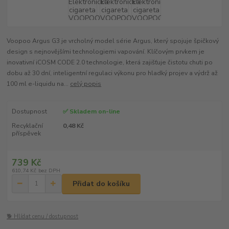
Voopoo Argus G3 je vrcholný model série Argus, který spojuje špičkový
design s nejnovějšími technologiemi vapování. Klíčovým prvkem je
inovativní iCOSM CODE 2.0 technologie, která zajišťuje čistotu chuti po
dobu až 30 dní, inteligentní regulaci výkonu pro hladký projev a výdrž až
100 ml e-liquidu na...
celý popis
Dostupnost
✅ Skladem on-line
Recyklační
0,48 Kč
příspěvek
739 Kč
610,74 Kč
bez DPH
Přidat do košíku
🐕 Hlídat cenu / dostupnost