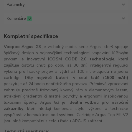
Parametry
Komentáře
0
Kompletní specifikace
Voopoo Argus G3
je vrcholný model série Argus, který spojuje
špičkový design s nejnovějšími technologiemi vapování. Klíčovým
prvkem je inovativní
iCOSM CODE 2.0 technologie
, která
zajišťuje čistotu chuti po dobu až 30 dní, inteligentní regulaci
výkonu pro hladký projev a výdrž až 100 ml e-liquidu na jednu
cartridge. Díky
největší baterii v celé řadě (1500 mAh)
poskytuje až 24 hodin nepřetržitého provozu. Prémiové zpracování
zahrnuje precizně frézovaný kovový rám s diamantovým řezem,
atraktivní gradientní či matné povrchy a ergonomii inspirovanou
luxusními šperky. Argus G3 je
ideální volbou pro náročné
zákazníky
, kteří hledají kombinaci stylu, výkonu a technické
vyspělosti v kompaktním pod systému. Cartridge Argus Top Fill V2
jsou plně kompatibilní s celou řadou ARGUS zařízení.
Technická specifikace: