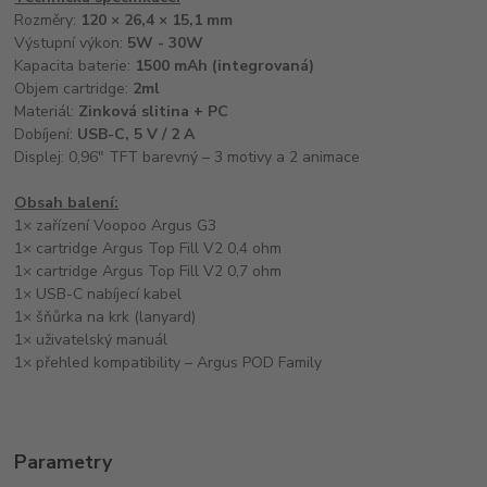
Rozměry:
120 × 26,4 × 15,1 mm
Výstupní výkon:
5W - 30W
Kapacita baterie:
1500 mAh (integrovaná)
Objem cartridge:
2ml
Materiál:
Zinková slitina + PC
Dobíjení:
USB-C, 5 V / 2 A
Displej: 0,96" TFT barevný – 3 motivy a 2 animace
Obsah balení:
1× zařízení Voopoo Argus G3
1× cartridge Argus Top Fill V2 0,4 ohm
1× cartridge Argus Top Fill V2 0,7 ohm
1× USB-C nabíjecí kabel
1× šňůrka na krk (lanyard)
1× uživatelský manuál
1× přehled kompatibility – Argus POD Family
Parametry