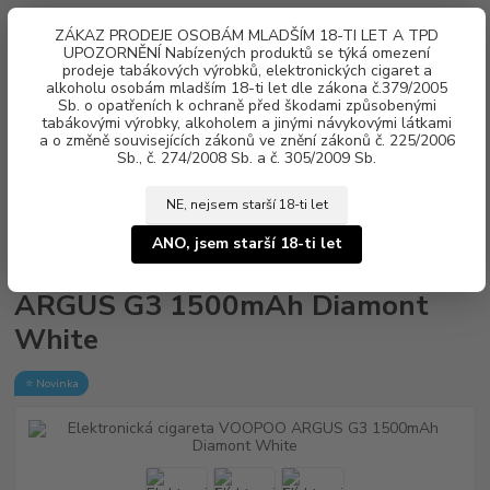
0
ks
ZÁKAZ PRODEJE OSOBÁM MLADŠÍM 18-TI LET A TPD
za
0 Kč
UPOZORNĚNÍ Nabízených produktů se týká omezení
prodeje tabákových výrobků, elektronických cigaret a
Menu
alkoholu osobám mladším 18-ti let dle zákona č.379/2005
Sb. o opatřeních k ochraně před škodami způsobenými
tabákovými výrobky, alkoholem a jinými návykovými látkami
a o změně souvisejících zákonů ve znění zákonů č. 225/2006
Sb., č. 274/2008 Sb. a č. 305/2009 Sb.
NE, nejsem starší 18-ti let
Úvod
Elektronické cigarety
VOOPOO
Elektronická cigareta VOOPOO
ARGUS G3 1500mAh Diamont White
ANO, jsem starší 18-ti let
Elektronická cigareta VOOPOO
ARGUS G3 1500mAh Diamont
White
⭐ Novinka