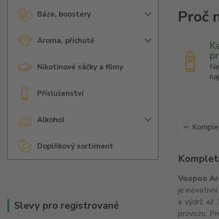
Báze, boostery
Aroma, příchutě
K
p
Ne
Nikotinové sáčky a filmy
na
Příslušenství
Alkohol
Komplet
Doplňkový sortiment
Kompletn
Voopoo Ar
je inovativn
a výdrž až 
Slevy pro registrované
provozu. Pr