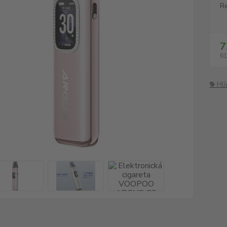
Re
7
61
🐕 Hl