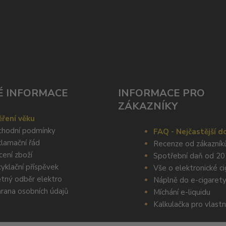
É INFORMACE
INFORMACE PRO
ZÁKAZNÍKY
ření věku
hodní podmínky
FAQ - Nejčastější d
lamační řád
Recenze od zákazník
cení zboží
Spotřební daň od 2
yklační příspěvek
Vše o elektronické c
tný odběr elektro
Náplně do e-cigaret
rana osobních údajů
Míchání e-liquidu
Kalkulačka pro vlastn