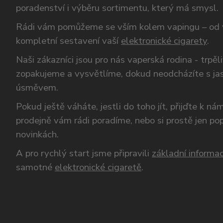
poradenství i výběru sortimentu, který má smysl.
Rádi vám pomůžeme se vším kolem vapingu – od 
kompletní sestavení vaší
elektronické cigarety
.
Naši zákazníci jsou pro nás vaperská rodina - trpěl
zopakujeme a vysvětlíme, dokud neodcházíte s ja
úsměvem.
Pokud ještě váháte, jestli do toho jít, přijďte k n
prodejně vám rádi poradíme, nebo si prostě jen p
novinkách.
A pro rychlý start jsme připravili
základní informac
samotné
elektronické cigaretě
.