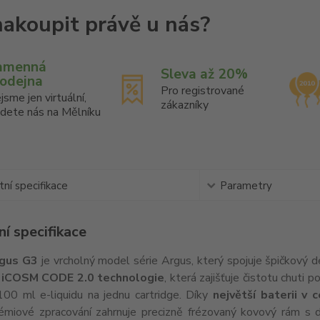
amenná
Sleva až 20%
rodejna
Pro registrované
jsme jen virtuální,
zákazníky
jdete nás na Mělníku
ní specifikace
Parametry
í specifikace
gus G3
je vrcholný model série Argus, který spojuje špičkový 
í
iCOSM CODE 2.0 technologie
, která zajišťuje čistotu chuti 
100 ml e-liquidu na jednu cartridge. Díky
největší baterii v
émiové zpracování zahrnuje precizně frézovaný kovový rám s d