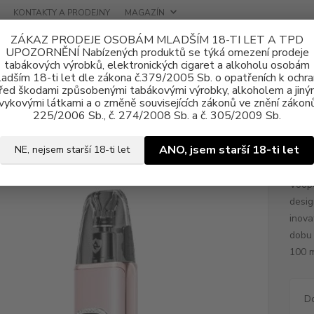
KONTAKTY A PRODEJNY
MAGAZÍN
ZÁKAZ PRODEJE OSOBÁM MLADŠÍM 18-TI LET A TPD
UPOZORNĚNÍ Nabízených produktů se týká omezení prodeje
tabákových výrobků, elektronických cigaret a alkoholu osobám
adším 18-ti let dle zákona č.379/2005 Sb. o opatřeních k ochr
řed škodami způsobenými tabákovými výrobky, alkoholem a jiný
vykovými látkami a o změně souvisejících zákonů ve znění zákonů
tronické cigarety
VOOPOO
Elektronická cigareta VOOPOO ARGUS 
225/2006 Sb., č. 274/2008 Sb. a č. 305/2009 Sb.
ronická cigareta VOOPOO ARG
ANO, jsem starší 18-ti let
NE, nejsem starší 18-ti let
Voopo
desig
inova
dobu 
100 m
D