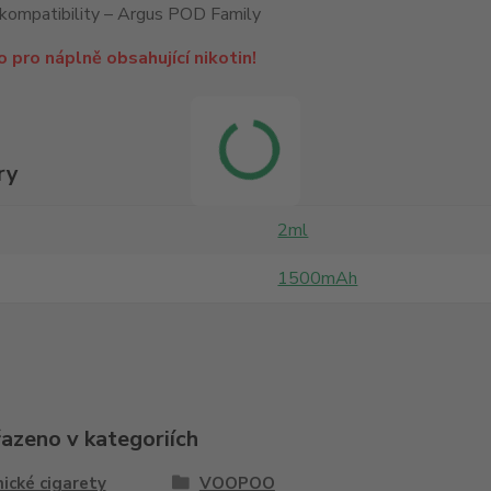
kompatibility – Argus POD Family
 pro náplně obsahující nikotin!
ry
2ml
1500mAh
řazeno v kategoriích
ické cigarety
VOOPOO