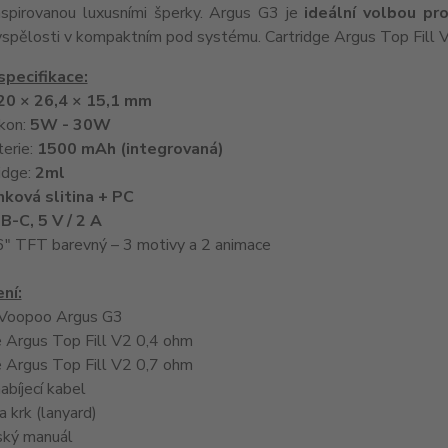
nspirovanou luxusními šperky. Argus G3 je
ideální volbou pro
yspělosti v kompaktním pod systému. Cartridge Argus Top Fill V
specifikace:
20 × 26,4 × 15,1 mm
kon:
5W - 30W
terie:
1500 mAh (integrovaná)
idge:
2ml
nková slitina + PC
B-C, 5 V / 2 A
96" TFT barevný – 3 motivy a 2 animace
ní:
 Voopoo Argus G3
e Argus Top Fill V2 0,4 ohm
e Argus Top Fill V2 0,7 ohm
bíjecí kabel
 krk (lanyard)
ský manuál