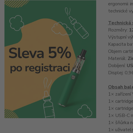
ergonomii i
technické v
Technická 
Rozměry:
1
Výstupní vý
Kapacita ba
Objem cartr
Materiál:
Zi
Dobíjení:
US
Displej: 0,
Obsah bale
1× zařízení
1× cartridg
1× cartridg
1× USB-C na
1× šňůrka na
1× uživatel