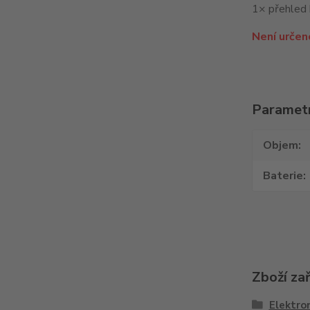
1× přehled 
Není určeno
Paramet
Objem
Baterie
Zboží za
Elektron