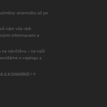
výměny atomizéru až po
ivě vám vše rádi
snými informacemi a
ám na návštěvu – na naší
opovídáme o vapingu a
e o e-liquidech
i o