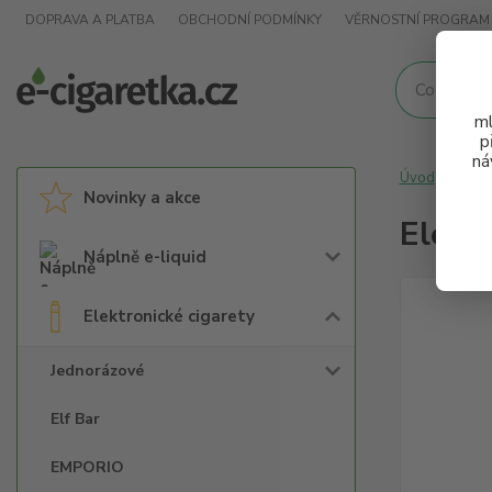
DOPRAVA A PLATBA
OBCHODNÍ PODMÍNKY
VĚRNOSTNÍ PROGRAM
ml
p
ná
Úvod
Elek
Novinky a akce
Elekt
Náplně e-liquid
Elektronické cigarety
Jednorázové
Elf Bar
EMPORIO