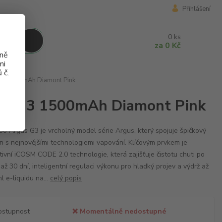
Přihlášení
0
ks
za
0 Kč
aně
mi
 č.
G3 1500mAh Diamont Pink
US G3 1500mAh Diamont Pink
o Argus G3 je vrcholný model série Argus, který spojuje špičkový
n s nejnovějšími technologiemi vapování. Klíčovým prvkem je
tivní iCOSM CODE 2.0 technologie, která zajišťuje čistotu chuti po
až 30 dní, inteligentní regulaci výkonu pro hladký projev a výdrž až
l e-liquidu na...
celý popis
ostupnost
❌ Momentálně nedostupné