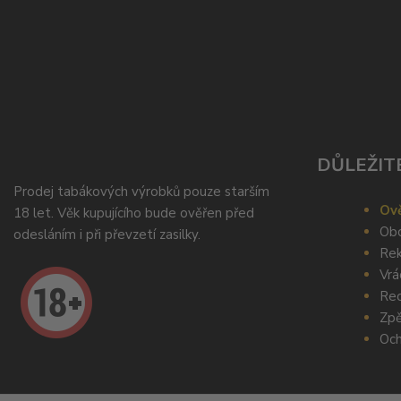
DŮLEŽIT
Prodej tabákových výrobků pouze starším
Ově
18 let. Věk kupujícího bude ověřen před
Obc
odesláním i při převzetí zasilky.
Rek
Vrá
Rec
Zpě
Och