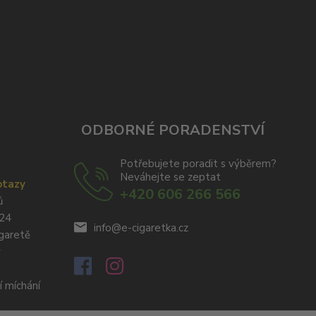
ODBORNÉ PORADENSTVÍ
Potřebujete poradit s výběrem?
Neváhejte se zeptat
otazy
+420 606 266 566
ů
024
info@e-cigaretka.cz
igaretě
y
í míchání