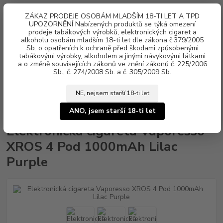
0
ks
ZÁKAZ PRODEJE OSOBÁM MLADŠÍM 18-TI LET A TPD
za
0 Kč
UPOZORNĚNÍ Nabízených produktů se týká omezení
prodeje tabákových výrobků, elektronických cigaret a
alkoholu osobám mladším 18-ti let dle zákona č.379/2005
Menu
Sb. o opatřeních k ochraně před škodami způsobenými
tabákovými výrobky, alkoholem a jinými návykovými látkami
a o změně souvisejících zákonů ve znění zákonů č. 225/2006
Sb., č. 274/2008 Sb. a č. 305/2009 Sb.
NE, nejsem starší 18-ti let
Úvod
Elektronické cigarety
Vaporesso
Elektronická cigareta Vaporesso
XROS 4 Pod 1000mAh Lilac Purple
ANO, jsem starší 18-ti let
Elektronická cigareta Vaporesso
XROS 4 Pod 1000mAh Lilac
Purple