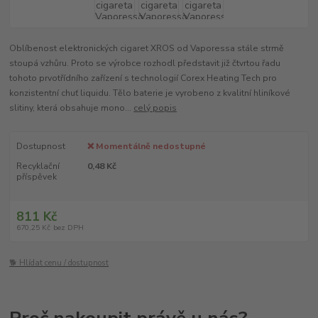
Oblíbenost elektronických cigaret XROS od Vaporessa stále strmě
stoupá vzhůru. Proto se výrobce rozhodl představit již čtvrtou řadu
tohoto prvotřídního zařízení s technologií Corex Heating Tech pro
konzistentní chuť liquidu. Tělo baterie je vyrobeno z kvalitní hliníkové
slitiny, která obsahuje mono...
celý popis
Dostupnost
❌ Momentálně nedostupné
Recyklační
0,48 Kč
příspěvek
811 Kč
670,25 Kč
bez DPH
🐕 Hlídat cenu / dostupnost