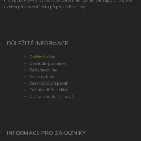
Prodej tabákových výrobků pouze starším 18 let. Věk kupujícího bude
ověřen před odesláním i při převzetí zasilky.
DŮLEŽITÉ INFORMACE
Ověření věku
Obchodní podmínky
Reklamační řád
Vrácení zboží
Recyklační příspěvek
Zpětný odběr elektro
Ochrana osobních údajů
INFORMACE PRO ZÁKAZNÍKY