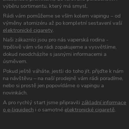
výběru sortimentu, který má smysl.
Rádi vám pomůžeme se vším kolem vapingu – od
výměny atomizéru až po kompletní sestavení vaší
elektronické cigarety
.
Naši zákazníci jsou pro nás vaperská rodina -
trpělivě vám vše rádi zopakujeme a vysvětlíme,
dokud neodcházíte s jasnými informacemi a
úsměvem.
Pokud ještě váháte, jestli do toho jít, přijďte k nám
na návštěvu – na naší prodejně vám rádi poradíme,
nebo si prostě jen popovídáme o vapingu a
novinkách.
A pro rychlý start jsme připravili
základní informace
o e-liquidech
i o samotné
elektronické cigaretě
.