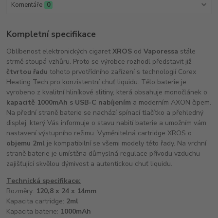
Komentáře
0
Kompletní specifikace
Oblíbenost elektronických cigaret
XROS
od
Vaporessa
stále
strmě stoupá vzhůru. Proto se výrobce rozhodl představit již
čtvrtou řadu
tohoto prvotřídního zařízení s technologií Corex
Heating Tech pro konzistentní chuť liquidu. Tělo baterie je
vyrobeno z kvalitní hliníkové slitiny, která obsahuje monočlánek o
kapacitě 1000mAh s USB-C nabíjením
a moderním AXON čipem.
Na přední straně baterie se nachází spínací tlačítko a přehledný
displej, který Vás informuje o stavu nabití baterie a umožním vám
nastavení výstupního režimu. Vyměnitelná cartridge XROS o
objemu 2ml
je kompatibilní se všemi modely této řady. Na vrchní
straně baterie je umístěna důmyslná regulace přívodu vzduchu
zajišťující skvělou dýmivost a autentickou chuť liquidu.
Technická specifikace:
Rozměry:
120,8 x 24 x 14mm
Kapacita cartridge:
2ml
Kapacita baterie:
1000mAh