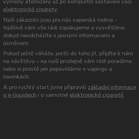
výměny atomizéru až po kompletní sestavení vaší
elektronické cigarety
.
Naši zákazníci jsou pro nás vaperská rodina -
trpělivě vám vše rádi zopakujeme a vysvětlíme,
dokud neodcházíte s jasnými informacemi a
úsměvem.
Pokud ještě váháte, jestli do toho jít, přijďte k nám
na návštěvu – na naší prodejně vám rádi poradíme,
nebo si prostě jen popovídáme o vapingu a
novinkách.
A pro rychlý start jsme připravili
základní informace
o e-liquidech
i o samotné
elektronické cigaretě
.