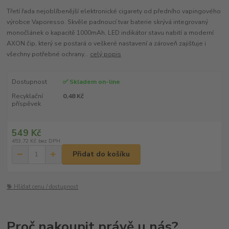
Třetí řada nejoblíbenější elektronické cigarety od předního vapingového
výrobce Vaporesso. Skvěle padnoucí tvar baterie skrývá integrovaný
monočlánek o kapacitě 1000mAh, LED indikátor stavu nabití a moderní
AXON čip, který se postará o veškeré nastavení a zároveň zajišťuje i
všechny potřebné ochrany...
celý popis
Dostupnost
✅ Skladem on-line
Recyklační
0,48 Kč
příspěvek
549 Kč
453,72 Kč
bez DPH
Přidat do košíku
🐕 Hlídat cenu / dostupnost