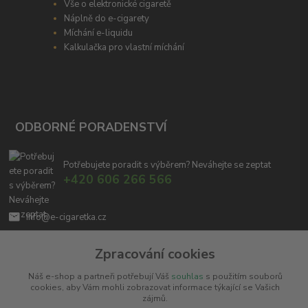
Vše o elektronické cigaretě
Náplně do e-cigarety
Míchání e-liquidu
Kalkulačka pro vlastní míchání
ODBORNÉ PORADENSTVÍ
Potřebujete poradit s výběrem? Neváhejte se zeptat
+420 606 266 566
info@e-cigaretka.cz
Zpracování cookies
Náš e-shop a partneři potřebují Váš
souhlas
s použitím souborů
cookies, aby Vám mohli zobrazovat informace týkající se Vašich
zájmů.