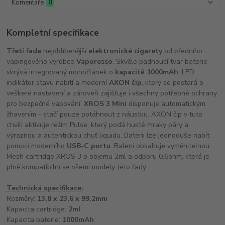
Komentáře
0
Kompletní specifikace
Třetí řada
nejoblíbenější
elektronické cigarety
od předního
vapingového výrobce
Vaporesso
. Skvěle padnoucí tvar baterie
skrývá integrovaný monočlánek o
kapacitě 1000mAh
, LED
indikátor stavu nabití a moderní
AXON čip
, který se postará o
veškeré nastavení a zároveň zajišťuje i všechny potřebné ochrany
pro bezpečné vapování.
XROS 3 Mini
disponuje automatickým
žhavením - stačí pouze potáhnout z náustku. AXON čip v tuto
chvíli aktivuje režim Pulse, který podá husté mraky páry a
výraznou a autentickou chuť liquidu. Baterii lze jednoduše nabít
pomocí moderního
USB-C portu
. Balení obsahuje vyměnitelnou
Mesh cartridge XROS 3 o objemu 2ml a odporu 0,6ohm, která je
plně kompatibilní se všemi modely této řady.
Technická specifikace:
Rozměry:
13,8 x 23,6 x 99,2mm
Kapacita cartridge:
2ml
Kapacita baterie:
1000mAh