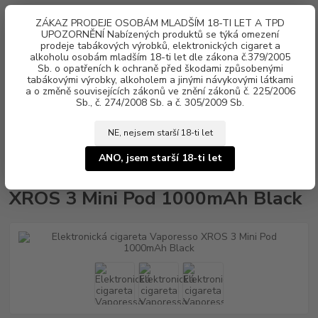
0
ks
ZÁKAZ PRODEJE OSOBÁM MLADŠÍM 18-TI LET A TPD
za
0 Kč
UPOZORNĚNÍ Nabízených produktů se týká omezení
prodeje tabákových výrobků, elektronických cigaret a
Menu
alkoholu osobám mladším 18-ti let dle zákona č.379/2005
Sb. o opatřeních k ochraně před škodami způsobenými
tabákovými výrobky, alkoholem a jinými návykovými látkami
a o změně souvisejících zákonů ve znění zákonů č. 225/2006
Sb., č. 274/2008 Sb. a č. 305/2009 Sb.
NE, nejsem starší 18-ti let
Úvod
Elektronické cigarety
Vaporesso
Elektronická cigareta Vaporesso
XROS 3 Mini Pod 1000mAh Black
ANO, jsem starší 18-ti let
Elektronická cigareta Vaporesso
XROS 3 Mini Pod 1000mAh Black