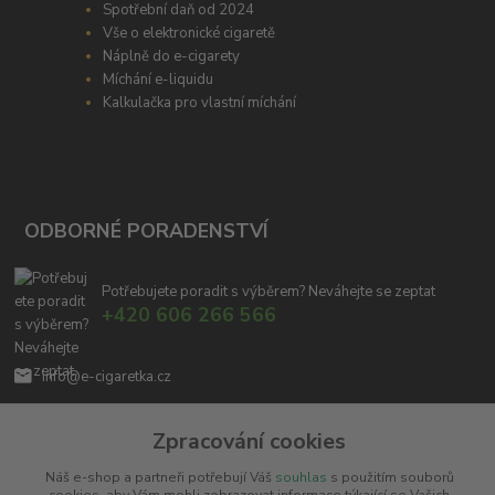
Spotřební daň od 2024
Vše o elektronické cigaretě
Náplně do e-cigarety
Míchání e-liquidu
Kalkulačka pro vlastní míchání
ODBORNÉ PORADENSTVÍ
Potřebujete poradit s výběrem? Neváhejte se zeptat
+420 606 266 566
info@e-cigaretka.cz
Zpracování cookies
Náš e-shop a partneři potřebují Váš
souhlas
s použitím souborů