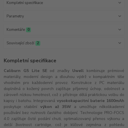
Kompletní specifikace
Parametry
Komentáře
0
Související zboží
2
Kompletní specifikace
Caliburn G5 Lite SE
od značky
Uwell
kombinuje prémiové
materiály, moderní design a dlouhou výdrž v kompaktním těle
vhodném pro každodenní provoz. Konstrukce z PC materiálu
doplněná o kožený povrch zajišťuje příjemný úchop, odolnost a
zároveň nízkou hmotnost, což z přístroje dělá praktickou volbu do
kapsy i batohu. Integrovaná
vysokokapacitní baterie 1600mAh
poskytuje stabilní
výkon až 35W
a umožňuje několikadenní
používání bez nutnosti častého dobíjení. Technologie PRO-FOCS
4.0 zajišťuje čisté podání chuti, optimalizovaný přenos výkonu a
delší životnost cartridge, což je klíčové zejména z pohledu