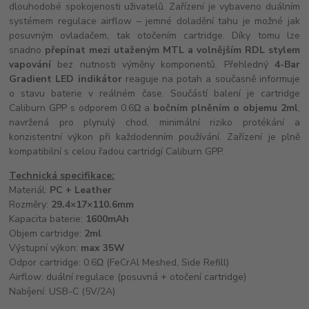
dlouhodobé spokojenosti uživatelů. Zařízení je vybaveno duálním
systémem regulace airflow – jemné doladění tahu je možné jak
posuvným ovladačem, tak otočením cartridge. Díky tomu lze
snadno
přepínat mezi utaženým MTL a volnějším RDL stylem
vapování
bez nutnosti výměny komponentů. Přehledný
4-Bar
Gradient LED indikátor
reaguje na potah a současně informuje
o stavu baterie v reálném čase. Součástí balení je cartridge
Caliburn GPP s odporem 0.6Ω a
bočním plněním o objemu 2ml
,
navržená pro plynulý chod, minimální riziko protékání a
konzistentní výkon při každodenním používání. Zařízení je plně
kompatibilní s celou řadou cartridgí Caliburn GPP.
Technická specifikace:
Materiál:
PC + Leather
Rozměry:
29.4×17×110.6mm
Kapacita baterie:
1600mAh
Objem cartridge:
2ml
Výstupní výkon:
max 35W
Odpor cartridge: 0.6Ω (FeCrAl Meshed, Side Refill)
Airflow: duální regulace (posuvná + otočení cartridge)
Nabíjení: USB-C (5V/2A)