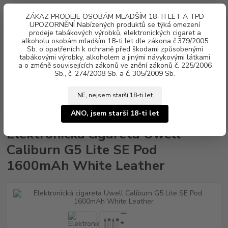
0
ks
ZÁKAZ PRODEJE OSOBÁM MLADŠÍM 18-TI LET A TPD
za
0 Kč
UPOZORNĚNÍ Nabízených produktů se týká omezení
prodeje tabákových výrobků, elektronických cigaret a
alkoholu osobám mladším 18-ti let dle zákona č.379/2005
Menu
Sb. o opatřeních k ochraně před škodami způsobenými
tabákovými výrobky, alkoholem a jinými návykovými látkami
a o změně souvisejících zákonů ve znění zákonů č. 225/2006
Sb., č. 274/2008 Sb. a č. 305/2009 Sb.
NE, nejsem starší 18-ti let
Úvod
Elektronické cigarety
Uwell
Elektronická cigareta Uwell
Caliburn G5 Lite SE Pod 1600mAh White Leather
ANO, jsem starší 18-ti let
Elektronická cigareta Uwell
Caliburn G5 Lite SE Pod
1600mAh White Leather