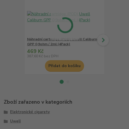
Náhradní cartridge (POD) Uwell Caliburn
Náhradní ca
GPP 0,9ohm / 2ml (4Pack)
GPP 0,6ohm 
469 Kč
469 Kč
387,60 Kč
bez DPH
387,60 Kč
be
Přidat do košíku
Zboží zařazeno v kategoriích
Elektronické cigarety
Uwell