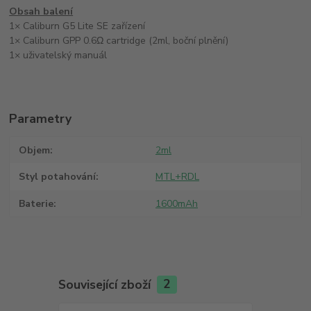
Obsah balení
1× Caliburn G5 Lite SE zařízení
1× Caliburn GPP 0.6Ω cartridge (2ml, boční plnění)
1× uživatelský manuál
Parametry
Objem
2ml
Styl potahování
MTL+RDL
Baterie
1600mAh
Související zboží
2