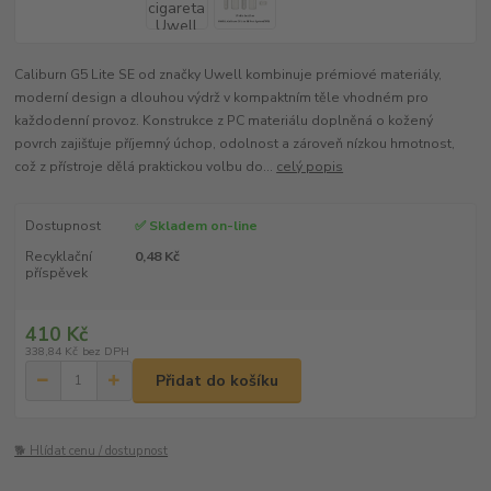
Caliburn G5 Lite SE od značky Uwell kombinuje prémiové materiály,
moderní design a dlouhou výdrž v kompaktním těle vhodném pro
každodenní provoz. Konstrukce z PC materiálu doplněná o kožený
povrch zajišťuje příjemný úchop, odolnost a zároveň nízkou hmotnost,
což z přístroje dělá praktickou volbu do...
celý popis
Dostupnost
✅ Skladem on-line
Recyklační
0,48 Kč
příspěvek
410 Kč
338,84 Kč
bez DPH
Přidat do košíku
🐕 Hlídat cenu / dostupnost