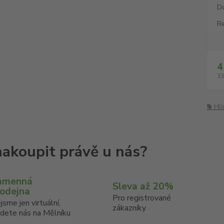
D
Re
4
33
🐕 Hl
amenná
Sleva až 20%
rodejna
Pro registrované
jsme jen virtuální,
zákazníky
jdete nás na Mělníku