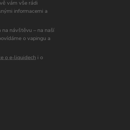
ivě vám vše rádi
snými informacemi a
ám na návštěvu – na naší
opovídáme o vapingu a
e o e-liquidech
i o