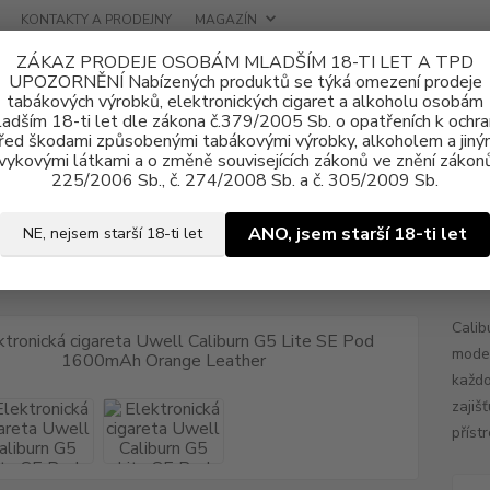
KONTAKTY A PRODEJNY
MAGAZÍN
ZÁKAZ PRODEJE OSOBÁM MLADŠÍM 18-TI LET A TPD
UPOZORNĚNÍ Nabízených produktů se týká omezení prodeje
tabákových výrobků, elektronických cigaret a alkoholu osobám
adším 18-ti let dle zákona č.379/2005 Sb. o opatřeních k ochr
řed škodami způsobenými tabákovými výrobky, alkoholem a jiný
vykovými látkami a o změně souvisejících zákonů ve znění zákonů
tronické cigarety
Uwell
Elektronická cigareta Uwell Caliburn G5 Li
225/2006 Sb., č. 274/2008 Sb. a č. 305/2009 Sb.
ronická cigareta Uwell Calibur
ANO, jsem starší 18-ti let
NE, nejsem starší 18-ti let
e Leather
Calib
moder
každo
zajiš
příst