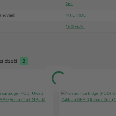
2ml
ahování
MTL+RDL
1600mAh
cí zboží
2