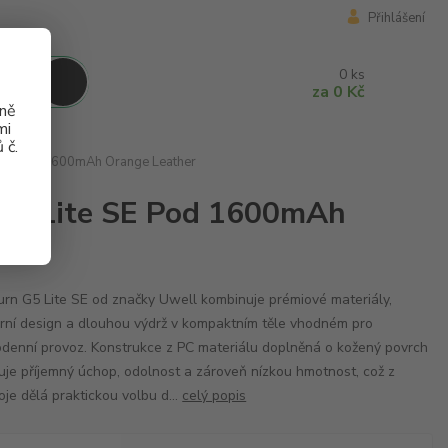
Přihlášení
0
ks
za
0 Kč
aně
mi
 č.
te SE Pod 1600mAh Orange Leather
n G5 Lite SE Pod 1600mAh
urn G5 Lite SE od značky Uwell kombinuje prémiové materiály,
ní design a dlouhou výdrž v kompaktním těle vhodném pro
denní provoz. Konstrukce z PC materiálu doplněná o kožený povrch
ťuje příjemný úchop, odolnost a zároveň nízkou hmotnost, což z
roje dělá praktickou volbu d...
celý popis