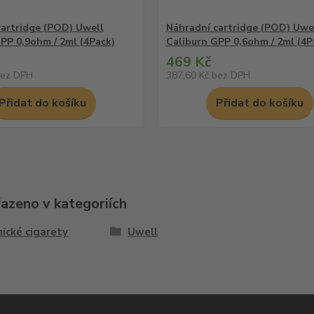
cartridge (POD) Uwell
Náhradní cartridge (POD) Uwe
PP 0,9ohm / 2ml (4Pack)
Caliburn GPP 0,6ohm / 2ml (4P
469 Kč
ez DPH
387,60 Kč
bez DPH
Přidat do košíku
Přidat do košíku
řazeno v kategoriích
ické cigarety
Uwell