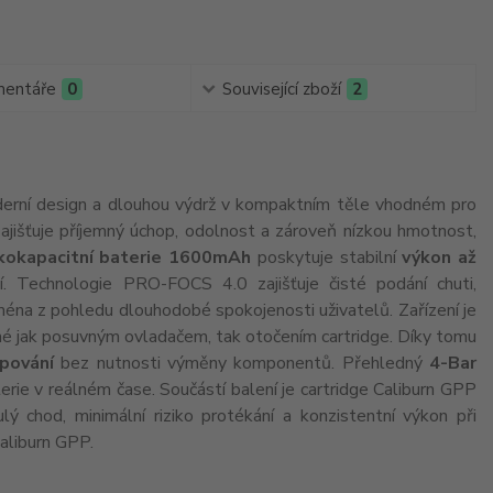
entáře
0
Související zboží
2
derní design a dlouhou výdrž v kompaktním těle vhodném pro
jišťuje příjemný úchop, odolnost a zároveň nízkou hmotnost,
kokapacitní baterie 1600mAh
poskytuje stabilní
výkon až
í. Technologie PRO-FOCS 4.0 zajišťuje čisté podání chuti,
jména z pohledu dlouhodobé spokojenosti uživatelů. Zařízení je
é jak posuvným ovladačem, tak otočením cartridge. Díky tomu
pování
bez nutnosti výměny komponentů. Přehledný
4-Bar
erie v reálném čase. Součástí balení je cartridge Caliburn GPP
ulý chod, minimální riziko protékání a konzistentní výkon při
Caliburn GPP.