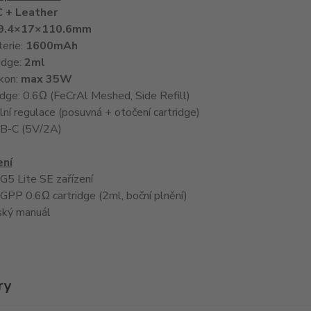
 + Leather
9.4×17×110.6mm
terie:
1600mAh
idge:
2ml
kon:
max 35W
idge: 0.6Ω (FeCrAl Meshed, Side Refill)
lní regulace (posuvná + otočení cartridge)
SB-C (5V/2A)
ení
G5 Lite SE zařízení
 GPP 0.6Ω cartridge (2ml, boční plnění)
ský manuál
ry