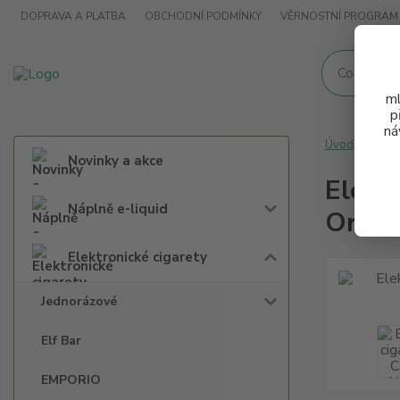
DOPRAVA A PLATBA
OBCHODNÍ PODMÍNKY
VĚRNOSTNÍ PROGRAM
ml
p
ná
Úvod
Elek
Novinky a akce
Elekt
Náplně e-liquid
Orang
Elektronické cigarety
Jednorázové
Elf Bar
EMPORIO