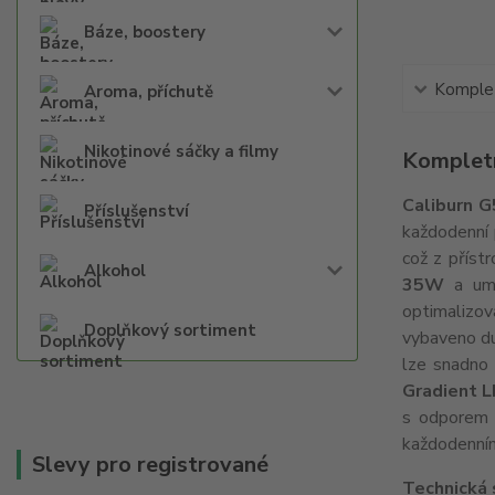
Báze, boostery
Komplet
Aroma, příchutě
Nikotinové sáčky a filmy
Kompletn
Caliburn G
Příslušenství
každodenní 
což z příst
Alkohol
35W
a umož
optimalizov
Doplňkový sortiment
vybaveno du
lze snadn
Gradient L
s odporem
každodenním 
Slevy pro registrované
Technická 