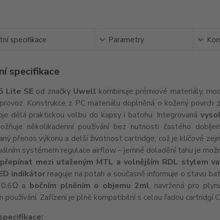
ní specifikace
Parametry
Kom
í specifikace
5 Lite SE
od značky
Uwell
kombinuje prémiové materiály, mo
provoz. Konstrukce z PC materiálu doplněná o kožený povrch za
roje dělá praktickou volbu do kapsy i batohu. Integrovaná
vyso
ňuje několikadenní používání bez nutnosti častého dobíjen
aný přenos výkonu a delší životnost cartridge, což je klíčové ze
álním systémem regulace airflow – jemné doladění tahu je možn
o
přepínat mezi utaženým MTL a volnějším RDL stylem va
ED indikátor
reaguje na potah a současně informuje o stavu bat
 0.6Ω a
bočním plněním o objemu 2ml
, navržená pro plyn
používání. Zařízení je plně kompatibilní s celou řadou cartridgí 
specifikace: