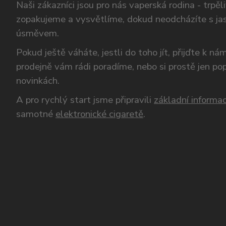
Naši zákazníci jsou pro nás vaperská rodina - trpěl
zopakujeme a vysvětlíme, dokud neodcházíte s ja
úsměvem.
Pokud ještě váháte, jestli do toho jít, přijďte k n
prodejně vám rádi poradíme, nebo si prostě jen p
novinkách.
A pro rychlý start jsme připravili
základní informac
samotné
elektronické cigaretě
.