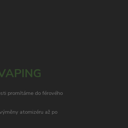
 VAPING
osti promítáme do férového
výměny atomizéru až po