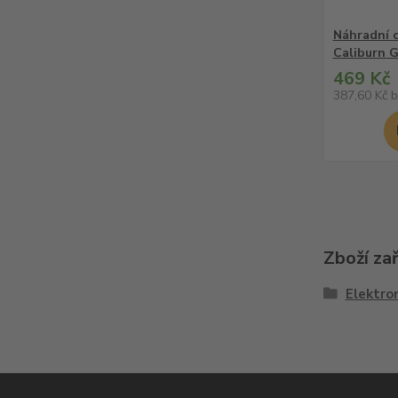
Náhradní 
Caliburn G
469 Kč
387,60 Kč
b
Zboží za
Elektron