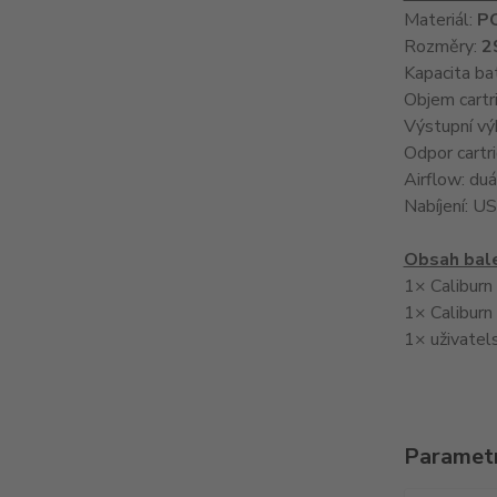
Materiál:
PC
Rozměry:
2
Kapacita ba
Objem cartr
Výstupní vý
Odpor cartr
Airflow: duá
Nabíjení: U
Obsah bal
1× Caliburn 
1× Caliburn
1× uživatel
Paramet