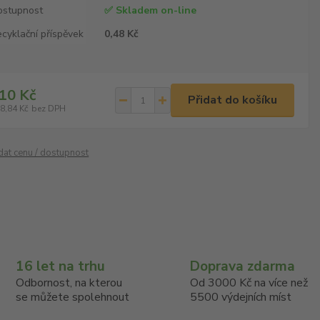
ostupnost
✅ Skladem on-line
cyklační příspěvek
0,48 Kč
10 Kč
Přidat do košíku
8,84 Kč
bez DPH
ídat cenu / dostupnost
16 let na trhu
Doprava zdarma
Odbornost, na kterou
Od 3000 Kč na více než
se můžete spolehnout
5500 výdejních míst