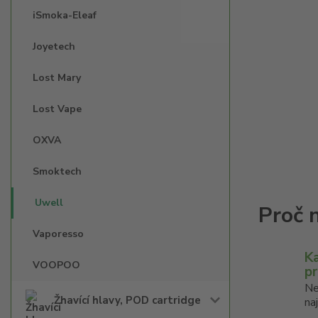
iSmoka-Eleaf
Joyetech
Lost Mary
Lost Vape
OXVA
Smoktech
Uwell
Vaporesso
K
VOOPOO
p
Ne
Žhavící hlavy, POD cartridge
na