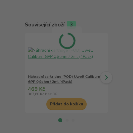
Související zboží
3
Náhradní cartridge (POD) Uwell Caliburn
Náhradní ca
GPP 0,9ohm / 2ml (4Pack)
GPP 0,6ohm 
469 Kč
469 Kč
387,60 Kč
bez DPH
387,60 Kč
be
Přidat do košíku