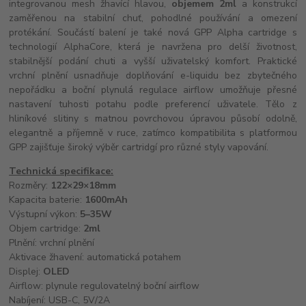
integrovanou mesh žhavící hlavou,
objemem 2ml
a konstrukcí
zaměřenou na stabilní chuť, pohodlné používání a omezení
protékání. Součástí balení je také nová GPP Alpha cartridge s
technologií AlphaCore, která je navržena pro delší životnost,
stabilnější podání chuti a vyšší uživatelský komfort. Praktické
vrchní plnění usnadňuje doplňování e-liquidu bez zbytečného
nepořádku a boční plynulá regulace airflow umožňuje přesné
nastavení tuhosti potahu podle preferencí uživatele. Tělo z
hliníkové slitiny s matnou povrchovou úpravou působí odolně,
elegantně a příjemně v ruce, zatímco kompatibilita s platformou
GPP zajišťuje široký výběr cartridgí pro různé styly vapování.
Technická specifikace:
Rozměry:
122×29×18mm
Kapacita baterie:
1600mAh
Výstupní výkon:
5–35W
Objem cartridge:
2ml
Plnění: vrchní plnění
Aktivace žhavení: automatická potahem
Displej:
OLED
Airflow: plynule regulovatelný boční airflow
Nabíjení: USB-C, 5V/2A