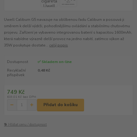
Uwell Caliburn G5 navazuje na oblíbenou řadu Caliburn a posouvá ji
směrem k delší výdrži, pohodlnějšímu ovládání a stabilnímu chuťovému
projevu. Zařízení je vybaveno integrovanou baterií s kapacitou 1600mAh,
která nabídne výrazně delší provoz na jedno nabití, zatímco výkon až
35W poskytuje dostate...
celý popis
Dostupnost
✅ Skladem on-line
Recyklační
0,48 Kč
příspěvek
749 Kč
619,01 Kč
bez DPH
Přidat do košíku
🐕 Hlídat cenu / dostupnost