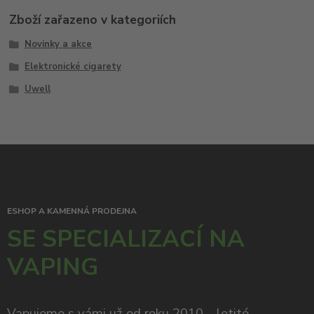
Zboží zařazeno v kategoriích
Novinky a akce
Elektronické cigarety
Uwell
ESHOP A KAMENNÁ PRODEJNA
SE SPECIALIZACÍ NA
VAPING
Vapujeme s vámi už od roku 2010 – letité