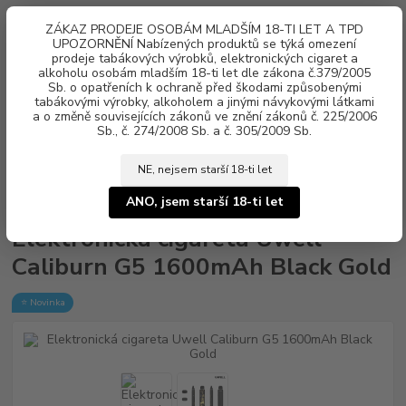
0
ks
ZÁKAZ PRODEJE OSOBÁM MLADŠÍM 18-TI LET A TPD
za
0 Kč
UPOZORNĚNÍ Nabízených produktů se týká omezení
prodeje tabákových výrobků, elektronických cigaret a
alkoholu osobám mladším 18-ti let dle zákona č.379/2005
Menu
Sb. o opatřeních k ochraně před škodami způsobenými
tabákovými výrobky, alkoholem a jinými návykovými látkami
a o změně souvisejících zákonů ve znění zákonů č. 225/2006
Sb., č. 274/2008 Sb. a č. 305/2009 Sb.
NE, nejsem starší 18-ti let
Úvod
Elektronické cigarety
Uwell
Elektronická cigareta Uwell
Caliburn G5 1600mAh Black Gold
ANO, jsem starší 18-ti let
Elektronická cigareta Uwell
Caliburn G5 1600mAh Black Gold
⭐ Novinka