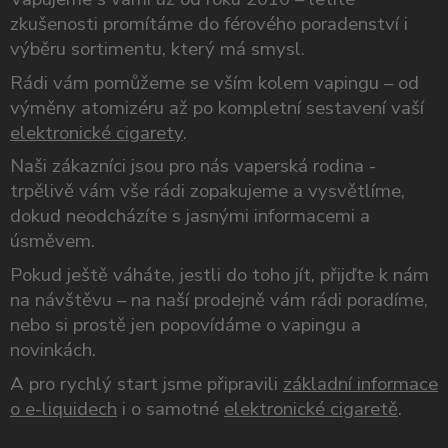
zkušenosti promítáme do férového poradenství i
výběru sortimentu, který má smysl.
Rádi vám pomůžeme se vším kolem vapingu – od
výměny atomizéru až po kompletní sestavení vaší
elektronické cigarety
.
Naši zákazníci jsou pro nás vaperská rodina -
trpělivě vám vše rádi zopakujeme a vysvětlíme,
dokud neodcházíte s jasnými informacemi a
úsměvem.
Pokud ještě váháte, jestli do toho jít, přijďte k nám
na návštěvu – na naší prodejně vám rádi poradíme,
nebo si prostě jen popovídáme o vapingu a
novinkách.
A pro rychlý start jsme připravili
základní informace
o e-liquidech
i o samotné
elektronické cigaretě
.