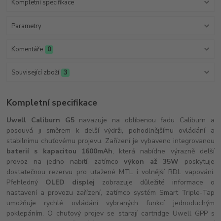
Kompletní specifikace
Parametry
Komentáře
0
Související zboží
3
Kompletní specifikace
Uwell Caliburn G5
navazuje na oblíbenou řadu Caliburn a
posouvá ji směrem k delší výdrži, pohodlnějšímu ovládání a
stabilnímu chuťovému projevu. Zařízení je vybaveno integrovanou
baterií s kapacitou 1600mAh
, která nabídne výrazně delší
provoz na jedno nabití, zatímco
výkon až 35W
poskytuje
dostatečnou rezervu pro utažené MTL i volnější RDL vapování.
Přehledný
OLED displej
zobrazuje důležité informace o
nastavení a provozu zařízení, zatímco systém Smart Triple-Tap
umožňuje rychlé ovládání vybraných funkcí jednoduchým
poklepáním. O chuťový projev se starají cartridge Uwell GPP s