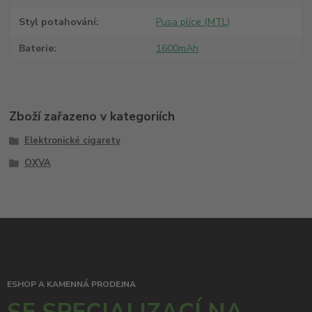
Styl potahování
Pusa plíce (MTL)
Baterie
1600mAh
Zboží zařazeno v kategoriích
Elektronické cigarety
OXVA
ESHOP A KAMENNÁ PRODEJNA