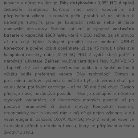
inovace a důraz na design. Díky
dotykovému 1,09” HD displeji
získáváte naprostou kontrolu nad svým vapováním: od
přizpůsobení výkonu, sledování počtu potahů až po přístup k
užitečným funkcím, jako je kalendář, svítilna nebo animace
domovské obrazovky. Srdcem zařízení je výkonná
vestavěná
baterie o kapacitě 1600 mAh
, která v ECO režimu zajistí provoz
až na celý týden. Nabíjení probíhá skrze moderní
USB-C
konektor
a plného dobití dosáhnete už za 45 minut. I přes své
kompaktní rozměry nabízí XLIM SQ PRO 2 výdrž, která potěší i
náročnější uživatele. Zařízení využívá cartridge z řady XLIM V2, V3
(Top Fill) i EZ, což zajišťuje skvělou kompatibilitu a široké možnosti
výběru podle preferencí vapera. Díky technologii iCotton a
preciznímu airflow systému si můžete být jisti věrnou chutí po
celou dobu používání cartridge - až na 30 dní čisté chuti. Design
přístroje navíc nezůstává pozadu - tělo je dostupné v několika
stylových variantách, od decentních matných povrchů až po
poutavé mramorové či lesklé motivy. Kompaktní rozměry,
ergonomický tvar a kovový rám z něj dělají nejen výkonné, ale i
velmi elegantní zařízení. OXVA XLIM SQ PRO 2 není jen vape. Je
to osobní zážitek s dotekem luxusu, který se přizpůsobí vašemu
životnímu stylu.