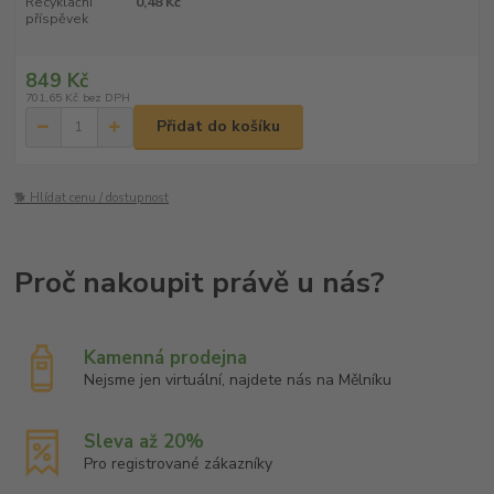
Recyklační
0,48 Kč
příspěvek
849 Kč
701,65 Kč
bez DPH
Přidat do košíku
🐕 Hlídat cenu / dostupnost
Kamenná prodejna
Nejsme jen virtuální, najdete nás na Mělníku
Sleva až 20%
Pro registrované zákazníky