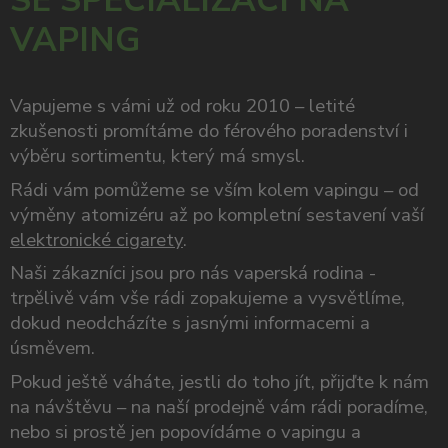
SE SPECIALIZACÍ NA
VAPING
Vapujeme s vámi už od roku 2010 – letité
zkušenosti promítáme do férového poradenství i
výběru sortimentu, který má smysl.
Rádi vám pomůžeme se vším kolem vapingu – od
výměny atomizéru až po kompletní sestavení vaší
elektronické cigarety
.
Naši zákazníci jsou pro nás vaperská rodina -
trpělivě vám vše rádi zopakujeme a vysvětlíme,
dokud neodcházíte s jasnými informacemi a
úsměvem.
Pokud ještě váháte, jestli do toho jít, přijďte k nám
na návštěvu – na naší prodejně vám rádi poradíme,
nebo si prostě jen popovídáme o vapingu a