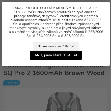
0
ks
ZÁKAZ PRODEJE OSOBÁM MLADŠÍM 18-TI LET A TPD
za
0 Kč
UPOZORNĚNÍ Nabízených produktů se týká omezení
prodeje tabákových výrobků, elektronických cigaret a
alkoholu osobám mladším 18-ti let dle zákona č.379/2005
Menu
Sb. o opatřeních k ochraně před škodami způsobenými
tabákovými výrobky, alkoholem a jinými návykovými látkami
a o změně souvisejících zákonů ve znění zákonů č. 225/2006
Sb., č. 274/2008 Sb. a č. 305/2009 Sb.
NE, nejsem starší 18-ti let
Úvod
Elektronické cigarety
OXVA
Elektronická cigareta OXVA Xlim
SQ Pro 2 1600mAh Brown Wood
ANO, jsem starší 18-ti let
Elektronická cigareta OXVA Xlim
SQ Pro 2 1600mAh Brown Wood
⭐ Novinka