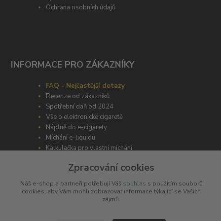
Ochrana osobních údajů
INFORMACE PRO ZÁKAZNÍKY
FAQ - Nejčastější dotazy
Recenze od zákazníků
Spotřební daň od 2024
Vše o elektronické cigaretě
Náplně do e-cigarety
Míchání e-liquidu
Kalkulačka pro vlastní míchání
Zpracování cookies
Náš e-shop a partneři potřebují Váš
souhlas
s použitím souborů
cookies, aby Vám mohli zobrazovat informace týkající se Vašich
zájmů.
ODBORNÉ PORADENSTVÍ