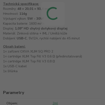
Technická specifikace:
Rozměry:
48 × 20,01 × 93,4 mm
Hmotnost:
114g
Výstupní výkon:
5W - 30W
Kapacita baterie: 1600 mAh
Displej:
1,09" HD chytrý dotykový displej
Materiál: Zinková slitina + IML / Umělá kůže
Dobíjení:
USB-C
, 5V/2A, rychlé nabíjení do 45 minut
Obsah balení:
1× zařízení OXVA XLIM SQ PRO 2
1× cartridge XLIM Top Fill V3 0,6 Ω (předinstalovaná)
1× cartridge XLIM Top Fill V3 0,8 Ω
1x USB-C kabel
1x šňůrka
Parametry
Objem
2ml