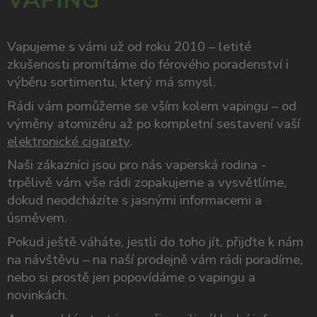
VAPING
Vapujeme s vámi už od roku 2010 – letité
zkušenosti promítáme do férového poradenství i
výběru sortimentu, který má smysl.
Rádi vám pomůžeme se vším kolem vapingu – od
výměny atomizéru až po kompletní sestavení vaší
elektronické cigarety
.
Naši zákazníci jsou pro nás vaperská rodina -
trpělivě vám vše rádi zopakujeme a vysvětlíme,
dokud neodcházíte s jasnými informacemi a
úsměvem.
Pokud ještě váháte, jestli do toho jít, přijďte k nám
na návštěvu – na naší prodejně vám rádi poradíme,
nebo si prostě jen popovídáme o vapingu a
novinkách.