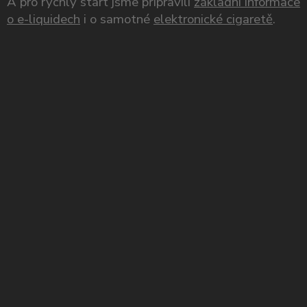
A pro rychlý start jsme připravili
základní informace
o e-liquidech
i o samotné
elektronické cigaretě
.