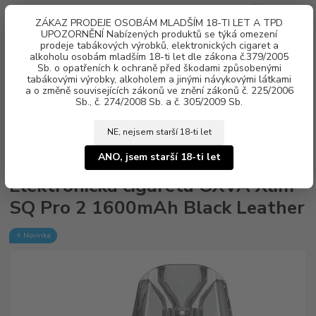
0
ks
ZÁKAZ PRODEJE OSOBÁM MLADŠÍM 18-TI LET A TPD
za
0 Kč
UPOZORNĚNÍ Nabízených produktů se týká omezení
prodeje tabákových výrobků, elektronických cigaret a
alkoholu osobám mladším 18-ti let dle zákona č.379/2005
Menu
Sb. o opatřeních k ochraně před škodami způsobenými
tabákovými výrobky, alkoholem a jinými návykovými látkami
a o změně souvisejících zákonů ve znění zákonů č. 225/2006
Sb., č. 274/2008 Sb. a č. 305/2009 Sb.
NE, nejsem starší 18-ti let
Úvod
Elektronické cigarety
OXVA
Elektronická cigareta OXVA Xlim
SQ Pro 2 1600mAh Black Leather
ANO, jsem starší 18-ti let
Elektronická cigareta OXVA Xlim
SQ Pro 2 1600mAh Black Leather
⭐ Novinka