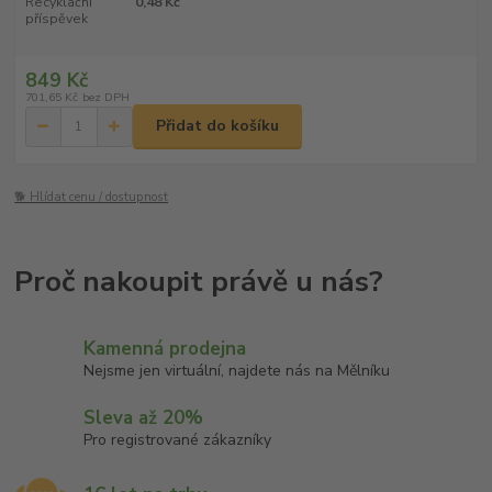
Recyklační
0,48 Kč
příspěvek
849 Kč
701,65 Kč
bez DPH
Přidat do košíku
🐕 Hlídat cenu / dostupnost
Kamenná prodejna
Nejsme jen virtuální, najdete nás na Mělníku
Sleva až 20%
Pro registrované zákazníky