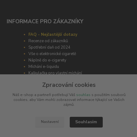
INFORMACE PRO ZÁKAZNÍKY
FAQ - Nejčastější dotazy
Recenze od zákazníků
Spotřební daň od 2024
Vše o elektronické cigaretě
Náplně do e-cigarety
Míchání e-liquidu
Kalkulačka pro vlastní míchání
Zpracování cookies
Náš e-shop a partneři potřebují Váš
souhlas
s použitím souborů
cookies, aby Vám mohli zobrazovat informace týkající se Vašich
zájmů.
ODBORNÉ PORADENSTVÍ
Souhlasím
Nastavení
Potřebujete poradit s výběrem? Neváhejte se zeptat
+420 606 266 566