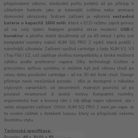
přizpůsobení výkonu, sledování počtu potahů až po přístup k
užitečným funkcím, jako je kalendář, svítilna nebo animace
domovské obrazovky. Srdcem zařízení je výkonná
vestavěná
baterie o kapacitě 1600 mAh
, která v ECO režimu zajistí provoz
až na celý týden. Nabíjení probíhá skrze moderní
USB-C
konektor
a plného dobití dosáhnete už za 45 minut. I přes své
kompaktní rozměry nabízí XLIM SQ PRO 2 výdrž, která potěší i
náročnější uživatele. Zařízení využívá cartridge z řady XLIM V2, V3
(Top Fill) i EZ, což zajišťuje skvělou kompatibilitu a široké možnosti
výběru podle preferencí vapera. Díky technologii iCotton a
preciznímu airflow systému si můžete být jisti věrnou chutí po
celou dobu používání cartridge - až na 30 dní čisté chuti. Design
přístroje navíc nezůstává pozadu - tělo je dostupné v několika
stylových variantách, od decentních matných povrchů až po
poutavé mramorové či lesklé motivy. Kompaktní rozměry,
ergonomický tvar a kovový rám z něj dělají nejen výkonné, ale i
velmi elegantní zařízení. OXVA XLIM SQ PRO 2 není jen vape. Je
to osobní zážitek s dotekem luxusu, který se přizpůsobí vašemu
životnímu stylu.
Technická specifikace:
Rozměry:
48 × 20,01 × 93,4 mm