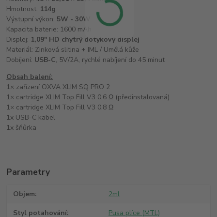
Hmotnost:
114g
Výstupní výkon:
5W - 30W
Kapacita baterie: 1600 mAh
Displej:
1,09" HD chytrý dotykový displej
Materiál: Zinková slitina + IML / Umělá kůže
Dobíjení:
USB-C
, 5V/2A, rychlé nabíjení do 45 minut
Obsah balení:
1× zařízení OXVA XLIM SQ PRO 2
1× cartridge XLIM Top Fill V3 0,6 Ω (předinstalovaná)
1× cartridge XLIM Top Fill V3 0,8 Ω
1x USB-C kabel
1x šňůrka
Parametry
Objem
2ml
Styl potahování
Pusa plíce (MTL)