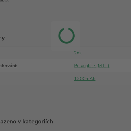
abel
ry
2ml
ahování
Pusa plíce (MTL)
1300mAh
řazeno v kategoriích