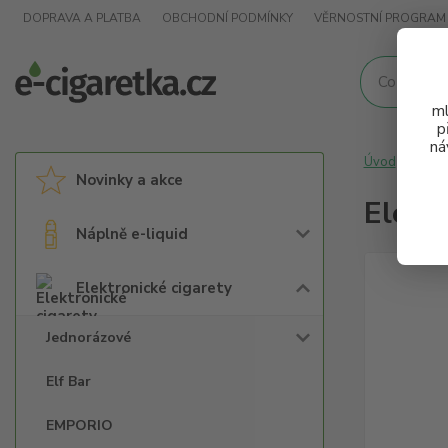
DOPRAVA A PLATBA
OBCHODNÍ PODMÍNKY
VĚRNOSTNÍ PROGRAM
ml
p
ná
Úvod
Elek
Novinky a akce
Elekt
Náplně e-liquid
Elektronické cigarety
Jednorázové
Elf Bar
EMPORIO