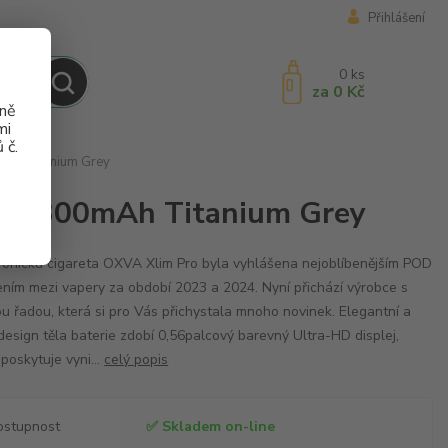
Přihlášení
0
ks
za
0 Kč
aně
mi
 č.
0mAh Titanium Grey
o 2 1300mAh Titanium Grey
ronická cigareta OXVA Xlim Pro byla vyhlášena nejoblíbenějším POD
ením mezi vapery za období 2023 a 2024. Nyní přichází výrobce s
u řadou, která si pro Vás přichystala mnoho novinek. Elegantní a
 design těla baterie zdobí 0,56palcový barevný Ultra-HD displej,
 poskytuje vyni...
celý popis
ostupnost
✅ Skladem on-line