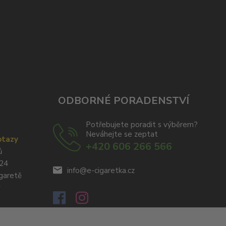
ODBORNÉ PORADENSTVÍ
Potřebujete poradit s výběrem?
Neváhejte se zeptat
otazy
+420 606 266 566
ů
024
info@e-cigaretka.cz
igaretě
y
í míchání