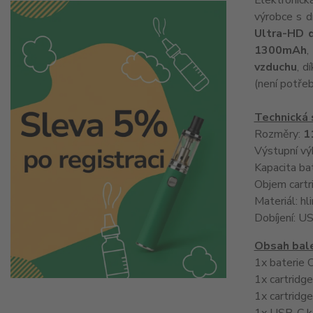
Elektronick
výrobce s d
Ultra-HD d
1300mAh
,
vzduchu
, d
(není potřeb
Technická 
Rozměry:
1
Výstupní vý
Kapacita ba
Objem cartr
Materiál: hl
Dobíjení: U
Obsah bale
1x baterie 
1x cartridg
1x cartridg