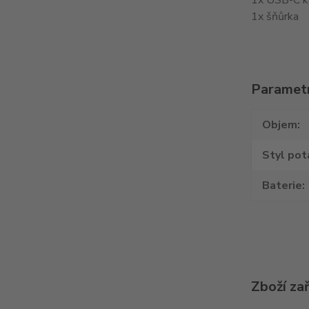
1x USB-C k
1x šňůrka
Paramet
Objem
Styl pot
Baterie
Zboží za