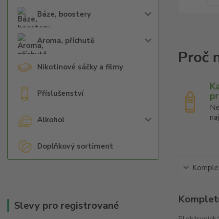
Báze, boostery
Aroma, příchutě
Nikotinové sáčky a filmy
K
Příslušenství
p
Ne
na
Alkohol
Doplňkový sortiment
Komplet
Kompletn
Slevy pro registrované