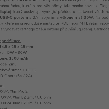
á cigareta
OXVA Xlim Pro
byla vyhlášena nejoblíbenějším POD 
ruhou řadou, která si pro Vás přichystala mnoho novinek. Elega
isplej
, který poskytuje vynikající přehled o nastavení všech
USB-C portem
s 2A nabíjením a
výkonem až 30W
. Na boč
íky kterému si jednoduše nastavíte RDL nebo MTL režim vapová
a vyndavat cartridge z těla baterie při plnění liquidem). Cartridg
specifikace:
14,5 x 25 x 15 mm
kon:
5W - 30W
terie:
1300 mAh
idge:
2ml
iníková slitina + PCTG
SB-C port (5V / 2A)
ní:
OXVA Xlim Pro 2
e OXVA Xlim EZ 2ml / 0,8 ohm
e OXVA Xlim EZ 2ml / 0,6 ohm