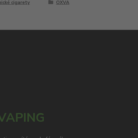
ické cigarety
OXVA
 VAPING