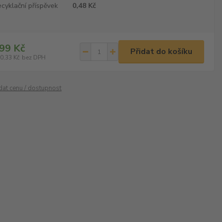
cyklační příspěvek
0,48 Kč
99 Kč
Přidat do košíku
0,33 Kč
bez DPH
ídat cenu / dostupnost