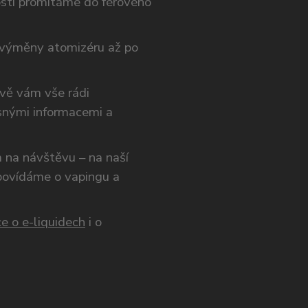
osti promítáme do férového
výměny atomizéru až po
ivě vám vše rádi
snými informacemi a
ám na návštěvu – na naší
opovídáme o vapingu a
e o e-liquidech
i o