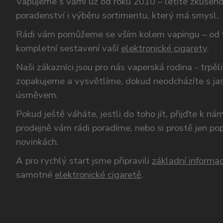
Vapujeme s vámi už od roku 2010 – letité zkušen
poradenství i výběru sortimentu, který má smysl.
Rádi vám pomůžeme se vším kolem vapingu – od 
kompletní sestavení vaší
elektronické cigarety
.
Naši zákazníci jsou pro nás vaperská rodina - trpěl
zopakujeme a vysvětlíme, dokud neodcházíte s ja
úsměvem.
Pokud ještě váháte, jestli do toho jít, přijďte k n
prodejně vám rádi poradíme, nebo si prostě jen p
novinkách.
A pro rychlý start jsme připravili
základní informac
samotné
elektronické cigaretě
.