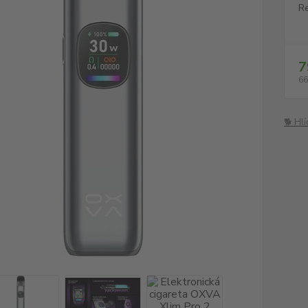
Re
7
66
🐕 Hl