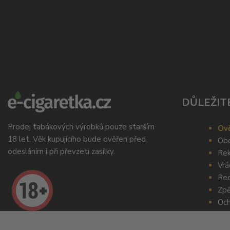
DŮLEŽIT
Prodej tabákových výrobků pouze starším
Ově
18 let. Věk kupujícího bude ověřen před
Obc
odesláním i při převzetí zasilky.
Rek
Vrá
Rec
Zpě
Och