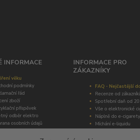
É INFORMACE
INFORMACE PRO
ZÁKAZNÍKY
ření věku
hodní podmínky
FAQ - Nejčastější d
lamační řád
Recenze od zákazník
cení zboží
Spotřební daň od 2
yklační příspěvek
Vše o elektronické c
tný odběr elektro
Náplně do e-cigaret
rana osobních údajů
Míchání e-liquidu
Kalkulačka pro vlastn