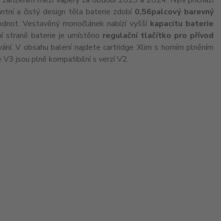
zařízením mezi vapery za období 2023 a 2024. Nyní přichází
ntní a čistý design těla baterie zdobí
0,56palcový barevný
 hodnot. Vestavěný monočlánek nabízí vyšší
kapacitu baterie
ní straně baterie je umístěno
regulační tlačítko pro přívod
ní. V obsahu balení najdete cartridge Xlim s horním plněním
e V3 jsou plně kompatibilní s verzí V2.