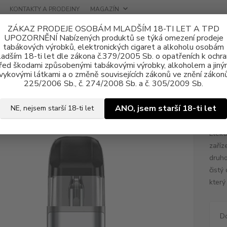
KONTAKTY A PRODEJNY
MAGAZÍN
ZÁKAZ PRODEJE OSOBÁM MLADŠÍM 18-TI LET A TPD
UPOZORNĚNÍ Nabízených produktů se týká omezení prodeje
tabákových výrobků, elektronických cigaret a alkoholu osobám
adším 18-ti let dle zákona č.379/2005 Sb. o opatřeních k ochr
řed škodami způsobenými tabákovými výrobky, alkoholem a jiný
vykovými látkami a o změně souvisejících zákonů ve znění zákonů
tronické cigarety
OXVA
Elektronická cigareta OXVA Xlim Pro 2 130
225/2006 Sb., č. 274/2008 Sb. a č. 305/2009 Sb.
ronická cigareta OXVA Xlim Pr
ANO, jsem starší 18-ti let
NE, nejsem starší 18-ti let
Elekt
zaříz
druho
čistý
který
D