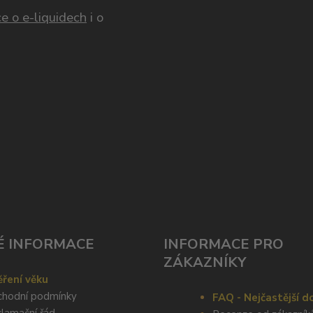
e o e-liquidech
i o
É INFORMACE
INFORMACE PRO
ZÁKAZNÍKY
ření věku
hodní podmínky
FAQ - Nejčastější d