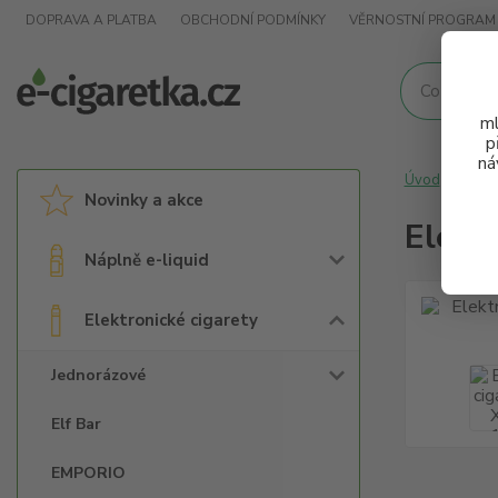
DOPRAVA A PLATBA
OBCHODNÍ PODMÍNKY
VĚRNOSTNÍ PROGRAM
ml
p
ná
Úvod
Elek
Novinky a akce
Elekt
Náplně e-liquid
Elektronické cigarety
Jednorázové
Elf Bar
EMPORIO