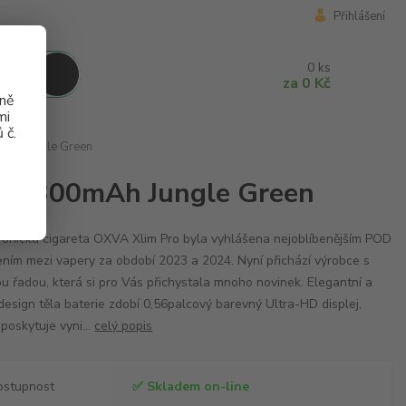
Přihlášení
0
ks
za
0 Kč
aně
mi
 č.
0mAh Jungle Green
 2 1300mAh Jungle Green
ronická cigareta OXVA Xlim Pro byla vyhlášena nejoblíbenějším POD
ením mezi vapery za období 2023 a 2024. Nyní přichází výrobce s
u řadou, která si pro Vás přichystala mnoho novinek. Elegantní a
 design těla baterie zdobí 0,56palcový barevný Ultra-HD displej,
 poskytuje vyni...
celý popis
ostupnost
✅ Skladem on-line