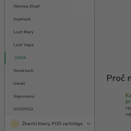
iSmoka-Eleaf
Joyetech
Lost Mary
Lost Vape
OXVA
Smoktech
Uwell
K
Vaporesso
p
Ne
VOOPOO
na
Žhavící hlavy, POD cartridge