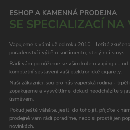
ESHOP A KAMENNÁ PRODEJNA
SE SPECIALIZACÍ NA
Vapujeme s vámi už od roku 2010 – letité zkušen
poradenství i výběru sortimentu, který má smysl.
Rádi vám pomůžeme se vším kolem vapingu – od 
kompletní sestavení vaší
elektronické cigarety
.
Naši zákazníci jsou pro nás vaperská rodina - trpěl
zopakujeme a vysvětlíme, dokud neodcházíte s ja
úsměvem.
Pokud ještě váháte, jestli do toho jít, přijďte k n
prodejně vám rádi poradíme, nebo si prostě jen p
novinkách.