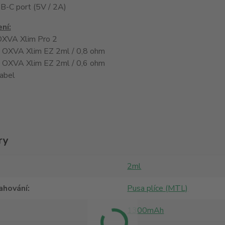
SB-C port (5V / 2A)
ní:
OXVA Xlim Pro 2
e OXVA Xlim EZ 2ml / 0,8 ohm
e OXVA Xlim EZ 2ml / 0,6 ohm
abel
ry
2ml
ahování
Pusa plíce (MTL)
1300mAh