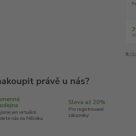
Re
7
66
🐕 Hl
amenná
Sleva až 20%
rodejna
Pro registrované
jsme jen virtuální,
zákazníky
jdete nás na Mělníku