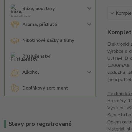
Báze, boostery
Komplet
Aroma, příchutě
Kompletn
Nikotinové sáčky a filmy
Elektronick
výrobce s d
Příslušenství
Ultra-HD d
1300mAh
,
Alkohol
vzduchu
, d
(není potřeb
Doplňkový sortiment
Technická 
Rozměry:
1
Výstupní vý
Kapacita ba
Objem cartr
Slevy pro registrované
Materiál: hl