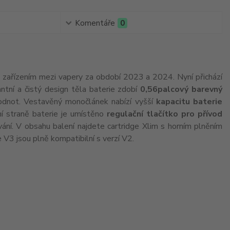
Komentáře
0
zařízením mezi vapery za období 2023 a 2024. Nyní přichází
ntní a čistý design těla baterie zdobí
0,56palcový barevný
 hodnot. Vestavěný monočlánek nabízí vyšší
kapacitu baterie
ní straně baterie je umístěno
regulační tlačítko pro přívod
ní. V obsahu balení najdete cartridge Xlim s horním plněním
e V3 jsou plně kompatibilní s verzí V2.