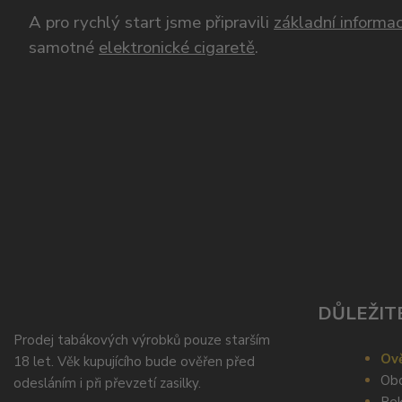
A pro rychlý start jsme připravili
základní informac
samotné
elektronické cigaretě
.
DŮLEŽIT
Prodej tabákových výrobků pouze starším
Ově
18 let. Věk kupujícího bude ověřen před
Obc
odesláním i při převzetí zasilky.