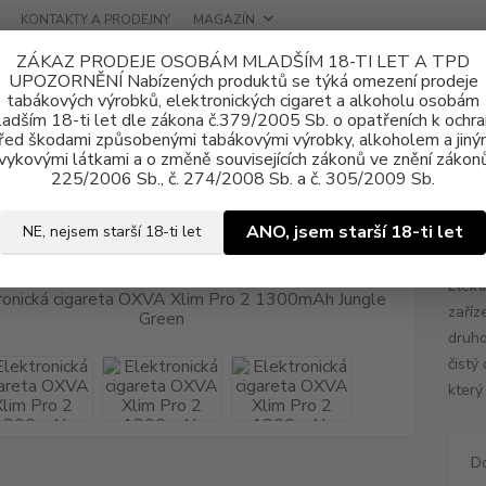
KONTAKTY A PRODEJNY
MAGAZÍN
ZÁKAZ PRODEJE OSOBÁM MLADŠÍM 18-TI LET A TPD
UPOZORNĚNÍ Nabízených produktů se týká omezení prodeje
tabákových výrobků, elektronických cigaret a alkoholu osobám
adším 18-ti let dle zákona č.379/2005 Sb. o opatřeních k ochr
řed škodami způsobenými tabákovými výrobky, alkoholem a jiný
vykovými látkami a o změně souvisejících zákonů ve znění zákonů
tronické cigarety
OXVA
Elektronická cigareta OXVA Xlim Pro 2 130
225/2006 Sb., č. 274/2008 Sb. a č. 305/2009 Sb.
ronická cigareta OXVA Xlim Pro
ANO, jsem starší 18-ti let
NE, nejsem starší 18-ti let
Elekt
zaříz
druho
čistý
který
D