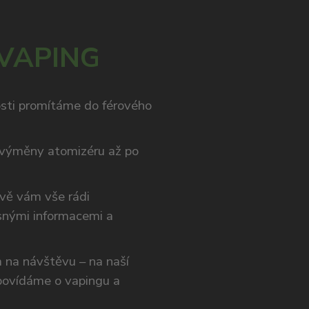
 VAPING
osti promítáme do férového
výměny atomizéru až po
ivě vám vše rádi
snými informacemi a
ám na návštěvu – na naší
opovídáme o vapingu a