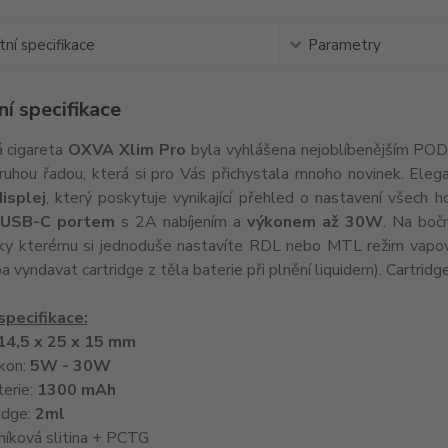
ní specifikace
Parametry
í specifikace
á cigareta
OXVA Xlim Pro
byla vyhlášena nejoblíbenějším POD 
ruhou řadou, která si pro Vás přichystala mnoho novinek. Elega
isplej
, který poskytuje vynikající přehled o nastavení všech
USB-C portem
s 2A nabíjením a
výkonem až 30W
. Na boč
íky kterému si jednoduše nastavíte RDL nebo MTL režim vapová
a vyndavat cartridge z těla baterie při plnění liquidem). Cartridg
specifikace:
14,5 x 25 x 15 mm
kon:
5W - 30W
terie:
1300 mAh
idge:
2ml
iníková slitina + PCTG