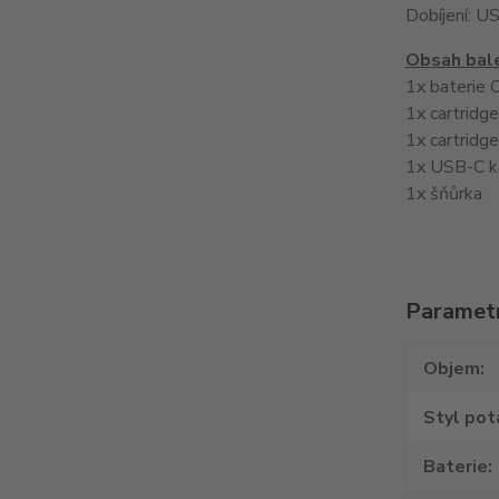
Dobíjení: U
Obsah bale
1x baterie 
1x cartridg
1x cartridg
1x USB-C k
1x šňůrka
Paramet
Objem
Styl pot
Baterie