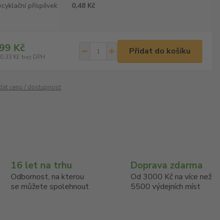
cyklační příspěvek
0,48 Kč
99 Kč
Přidat do košíku
0,33 Kč
bez DPH
ídat cenu / dostupnost
16 let na trhu
Doprava zdarma
Odbornost, na kterou
Od 3000 Kč na více než
se můžete spolehnout
5500 výdejních míst