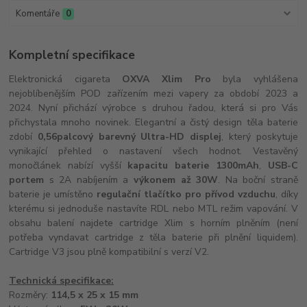
Komentáře
0
Kompletní specifikace
Elektronická cigareta
OXVA Xlim Pro
byla vyhlášena
nejoblíbenějším POD zařízením mezi vapery za období 2023 a
2024. Nyní přichází výrobce s druhou řadou, která si pro Vás
přichystala mnoho novinek. Elegantní a čistý design těla baterie
zdobí
0,56palcový barevný Ultra-HD displej
, který poskytuje
vynikající přehled o nastavení všech hodnot. Vestavěný
monočlánek nabízí vyšší
kapacitu baterie 1300mAh
,
USB-C
portem
s 2A nabíjením a
výkonem až 30W
. Na boční straně
baterie je umístěno
regulační tlačítko pro přívod vzduchu
, díky
kterému si jednoduše nastavíte RDL nebo MTL režim vapování. V
obsahu balení najdete cartridge Xlim s horním plněním (není
potřeba vyndavat cartridge z těla baterie při plnění liquidem).
Cartridge V3 jsou plně kompatibilní s verzí V2.
Technická specifikace:
Rozměry:
114,5 x 25 x 15 mm