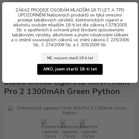
0
ks
ZÁKAZ PRODEJE OSOBÁM MLADŠÍM 18-TI LET A TPD
za
0 Kč
UPOZORNĚNÍ Nabízených produktů se týká omezení
prodeje tabákových výrobků, elektronických cigaret a
alkoholu osobám mladším 18-ti let dle zákona č.379/2005
Menu
Sb. o opatřeních k ochraně před škodami způsobenými
tabákovými výrobky, alkoholem a jinými návykovými látkami
a o změně souvisejících zákonů ve znění zákonů č. 225/2006
Sb., č. 274/2008 Sb. a č. 305/2009 Sb.
NE, nejsem starší 18-ti let
Úvod
Elektronické cigarety
OXVA
Elektronická cigareta OXVA Xlim
Pro 2 1300mAh Green Python
ANO, jsem starší 18-ti let
Elektronická cigareta OXVA Xlim
Pro 2 1300mAh Green Python