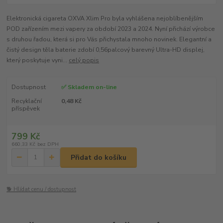
Elektronická cigareta OXVA Xlim Pro byla vyhlášena nejoblíbenějším
POD zařízením mezi vapery za období 2023 a 2024. Nyní přichází výrobce
s druhou řadou, která si pro Vás přichystala mnoho novinek. Elegantní a
čistý design těla baterie zdobí 0,56palcový barevný Ultra-HD displej,
který poskytuje vyni...
celý popis
Dostupnost
✅ Skladem on-line
Recyklační
0,48 Kč
příspěvek
799 Kč
660,33 Kč
bez DPH
Přidat do košíku
🐕 Hlídat cenu / dostupnost