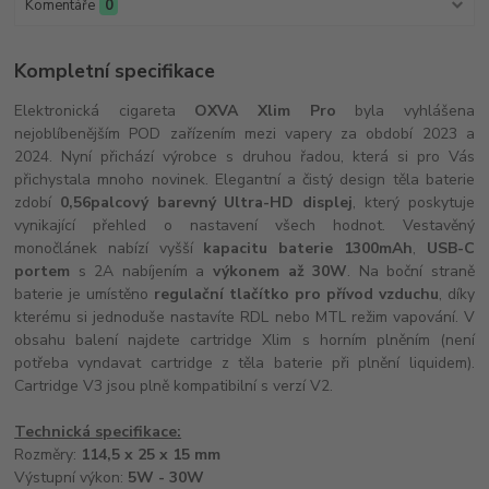
Komentáře
0
Kompletní specifikace
Elektronická cigareta
OXVA Xlim Pro
byla vyhlášena
nejoblíbenějším POD zařízením mezi vapery za období 2023 a
2024. Nyní přichází výrobce s druhou řadou, která si pro Vás
přichystala mnoho novinek. Elegantní a čistý design těla baterie
zdobí
0,56palcový barevný Ultra-HD displej
, který poskytuje
vynikající přehled o nastavení všech hodnot. Vestavěný
monočlánek nabízí vyšší
kapacitu baterie 1300mAh
,
USB-C
portem
s 2A nabíjením a
výkonem až 30W
. Na boční straně
baterie je umístěno
regulační tlačítko pro přívod vzduchu
, díky
kterému si jednoduše nastavíte RDL nebo MTL režim vapování. V
obsahu balení najdete cartridge Xlim s horním plněním (není
potřeba vyndavat cartridge z těla baterie při plnění liquidem).
Cartridge V3 jsou plně kompatibilní s verzí V2.
Technická specifikace:
Rozměry:
114,5 x 25 x 15 mm
Výstupní výkon:
5W - 30W