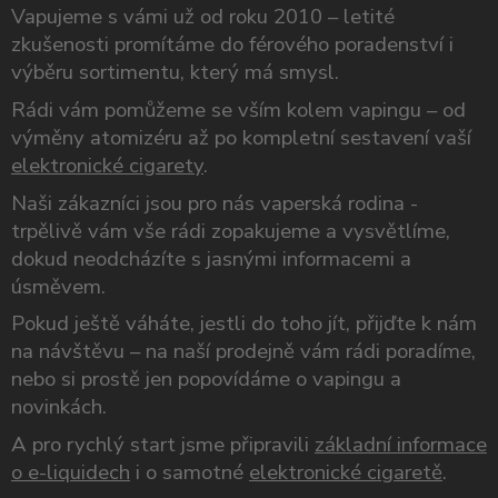
Vapujeme s vámi už od roku 2010 – letité
zkušenosti promítáme do férového poradenství i
výběru sortimentu, který má smysl.
Rádi vám pomůžeme se vším kolem vapingu – od
výměny atomizéru až po kompletní sestavení vaší
elektronické cigarety
.
Naši zákazníci jsou pro nás vaperská rodina -
trpělivě vám vše rádi zopakujeme a vysvětlíme,
dokud neodcházíte s jasnými informacemi a
úsměvem.
Pokud ještě váháte, jestli do toho jít, přijďte k nám
na návštěvu – na naší prodejně vám rádi poradíme,
nebo si prostě jen popovídáme o vapingu a
novinkách.
A pro rychlý start jsme připravili
základní informace
o e-liquidech
i o samotné
elektronické cigaretě
.