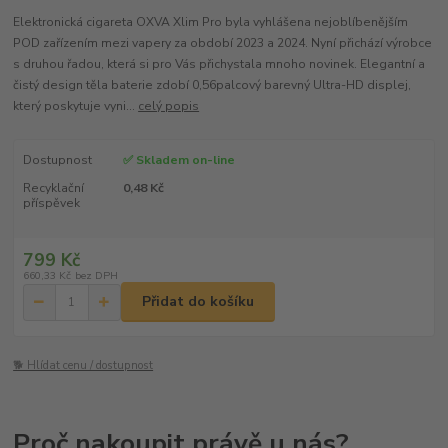
Elektronická cigareta OXVA Xlim Pro byla vyhlášena nejoblíbenějším
POD zařízením mezi vapery za období 2023 a 2024. Nyní přichází výrobce
s druhou řadou, která si pro Vás přichystala mnoho novinek. Elegantní a
čistý design těla baterie zdobí 0,56palcový barevný Ultra-HD displej,
který poskytuje vyni...
celý popis
Dostupnost
✅ Skladem on-line
Recyklační
0,48 Kč
příspěvek
799 Kč
660,33 Kč
bez DPH
Přidat do košíku
🐕 Hlídat cenu / dostupnost