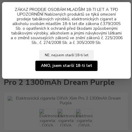
0
ks
ZÁKAZ PRODEJE OSOBÁM MLADŠÍM 18-TI LET A TPD
za
0 Kč
UPOZORNĚNÍ Nabízených produktů se týká omezení
prodeje tabákových výrobků, elektronických cigaret a
Menu
alkoholu osobám mladším 18-ti let dle zákona č.379/2005
Sb. o opatřeních k ochraně před škodami způsobenými
tabákovými výrobky, alkoholem a jinými návykovými látkami
a o změně souvisejících zákonů ve znění zákonů č. 225/2006
Sb., č. 274/2008 Sb. a č. 305/2009 Sb.
NE, nejsem starší 18-ti let
Úvod
Elektronické cigarety
OXVA
Elektronická cigareta OXVA Xlim
Pro 2 1300mAh Dream Purple
ANO, jsem starší 18-ti let
Elektronická cigareta OXVA Xlim
Pro 2 1300mAh Dream Purple