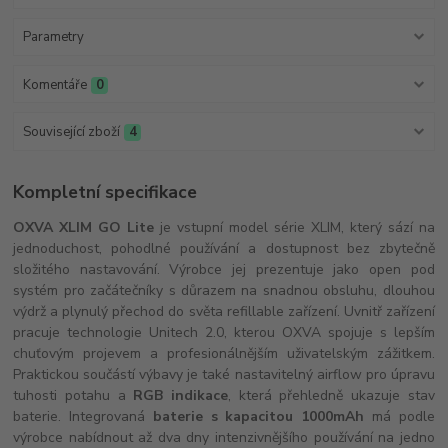
Parametry
Komentáře
0
Související zboží
4
Kompletní specifikace
OXVA XLIM GO Lite
je vstupní model série XLIM, který sází na
jednoduchost, pohodlné používání a dostupnost bez zbytečně
složitého nastavování. Výrobce jej prezentuje jako open pod
systém pro začátečníky s důrazem na snadnou obsluhu, dlouhou
výdrž a plynulý přechod do světa refillable zařízení. Uvnitř zařízení
pracuje technologie Unitech 2.0, kterou OXVA spojuje s lepším
chuťovým projevem a profesionálnějším uživatelským zážitkem.
Praktickou součástí výbavy je také nastavitelný airflow pro úpravu
tuhosti potahu a
RGB indikace
, která přehledně ukazuje stav
baterie. Integrovaná
baterie s kapacitou 1000mAh
má podle
výrobce nabídnout až dva dny intenzivnějšího používání na jedno