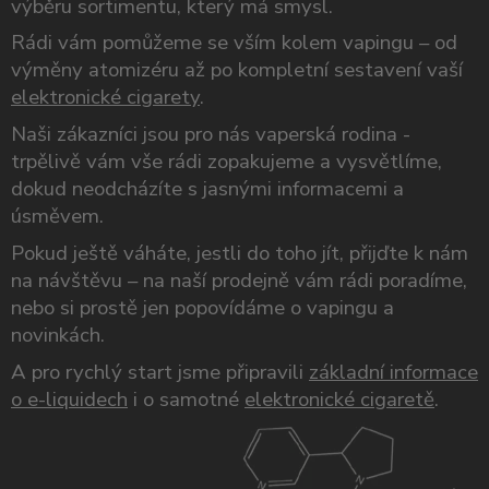
výběru sortimentu, který má smysl.
Rádi vám pomůžeme se vším kolem vapingu – od
výměny atomizéru až po kompletní sestavení vaší
elektronické cigarety
.
Naši zákazníci jsou pro nás vaperská rodina -
trpělivě vám vše rádi zopakujeme a vysvětlíme,
dokud neodcházíte s jasnými informacemi a
úsměvem.
Pokud ještě váháte, jestli do toho jít, přijďte k nám
na návštěvu – na naší prodejně vám rádi poradíme,
nebo si prostě jen popovídáme o vapingu a
novinkách.
A pro rychlý start jsme připravili
základní informace
o e-liquidech
i o samotné
elektronické cigaretě
.