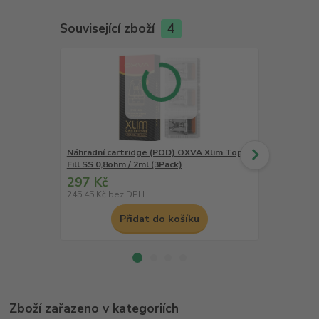
Související zboží
4
Náhradní cartridge (POD) OXVA Xlim Top
Náhradní ca
Fill SS 0,8ohm / 2ml (3Pack)
Pod Top Fill
297 Kč
297 Kč
245,45 Kč
bez DPH
245,45 Kč
be
Přidat do košíku
Zboží zařazeno v kategoriích