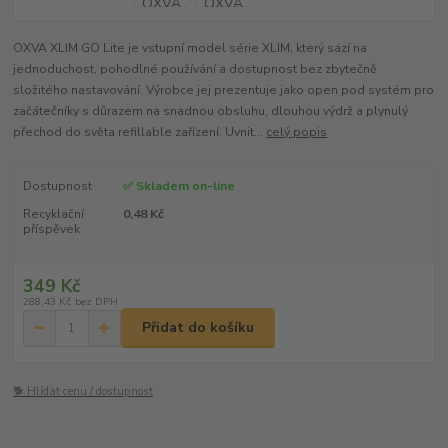
OXVA XLIM GO Lite je vstupní model série XLIM, který sází na
jednoduchost, pohodlné používání a dostupnost bez zbytečně
složitého nastavování. Výrobce jej prezentuje jako open pod systém pro
začátečníky s důrazem na snadnou obsluhu, dlouhou výdrž a plynulý
přechod do světa refillable zařízení. Uvnit...
celý popis
Dostupnost
✅ Skladem on-line
Recyklační
0,48 Kč
příspěvek
349 Kč
288,43 Kč
bez DPH
Přidat do košíku
🐕 Hlídat cenu / dostupnost