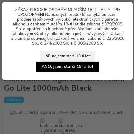
0
ks
ZÁKAZ PRODEJE OSOBÁM MLADŠÍM 18-TI LET A TPD
za
0 Kč
UPOZORNĚNÍ Nabízených produktů se týká omezení
prodeje tabákových výrobků, elektronických cigaret a
alkoholu osobám mladším 18-ti let dle zákona č.379/2005
Menu
Sb. o opatřeních k ochraně před škodami způsobenými
tabákovými výrobky, alkoholem a jinými návykovými látkami
a o změně souvisejících zákonů ve znění zákonů č. 225/2006
Sb., č. 274/2008 Sb. a č. 305/2009 Sb.
NE, nejsem starší 18-ti let
Úvod
Elektronické cigarety
OXVA
Elektronická cigareta OXVA Xlim Go
Lite 1000mAh Black
ANO, jsem starší 18-ti let
Elektronická cigareta OXVA Xlim
Go Lite 1000mAh Black
⭐ Novinka