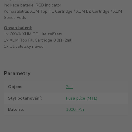
Indikace baterie: RGB indicator
Kompatibilita: XLIM Top Fill Cartridge / XLIM EZ Cartridge / XLIM
Series Pods
Obsah balení:
1× OXVA XLIM GO Lite zařízení
1× XLIM Top Fill Cartridge 0.8Ω (2ml)
1× Uživatelský návod
Parametry
Objem
2ml
Styl potahování
Pusa plíce (MTL)
Baterie
1000mAh