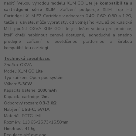
nabití. Velkou výhodou modelu XLIM GO Lite je
kompatibilita s
cartridgemi série XLIM
. Zařízení podporuje XLIM Top Fill
Cartridge i XLIM EZ Cartridge v odporech 0.4Ω, 0.6Ω, 0.8Ω a 1.2Ω,
takže si uživatel může vybrat styl od volnějšího RDL až po klasické
MTL použití. OXVA XLIM GO Lite je ideální volbou pro prodejce,
kteří chtějí nabídnout cenově dostupné, jednoduché a snadno
prodejné zařízení s osvědčenou platformou a širokou
kompatibilitou cartridgí.
Technická specifikace:
Značka: OXVA
Model: XLIM GO Lite
Typ zařízení: Open pod systém
Výkon:
5-30W
Kapacita baterie:
1000mAh
Kapacita cartridge:
2ml
Odporový rozsah:
0.3-3.0Ω
Nabíjení:
USB-C, 5V/1A
Materiál: PCTG+IML
Rozměry: 113.65×25.73×15.58mm
Hmotnost: 41.5g
Regulace airflow: ano