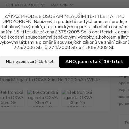
KONTAKTY A PRODEJNY
MAGAZÍN
ZÁKAZ PRODEJE OSOBÁM MLADŠÍM 18-TI LET A TPD
UPOZORNĚNÍ Nabízených produktů se týká omezení prodeje
tabákových výrobků, elektronických cigaret a alkoholu osobám
adším 18-ti let dle zákona č.379/2005 Sb. o opatřeních k ochr
řed škodami způsobenými tabákovými výrobky, alkoholem a jiný
vykovými látkami a o změně souvisejících zákonů ve znění zákonů
tronické cigarety
OXVA
Elektronická cigareta OXVA Xlim Go 1000m
225/2006 Sb., č. 274/2008 Sb. a č. 305/2009 Sb.
ronická cigareta OXVA Xlim Go
ANO, jsem starší 18-ti let
NE, nejsem starší 18-ti let
Nejpo
spole
vapin
monoč
pohod
D