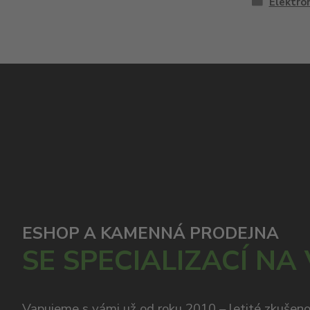
Elektron
ESHOP A KAMENNÁ PRODEJNA
SE SPECIALIZACÍ NA
Vapujeme s vámi už od roku 2010 – letité zkušen