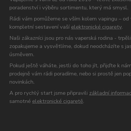
poradenství i výběru sortimentu, který má smysl.
Rádi vám pomůžeme se vším kolem vapingu – od 
kompletní sestavení vaší
elektronické cigarety
.
Naši zákazníci jsou pro nás vaperská rodina - trpěl
zopakujeme a vysvětlíme, dokud neodcházíte s ja
úsměvem.
Pokud ještě váháte, jestli do toho jít, přijďte k n
prodejně vám rádi poradíme, nebo si prostě jen p
novinkách.
A pro rychlý start jsme připravili
základní informac
samotné
elektronické cigaretě
.