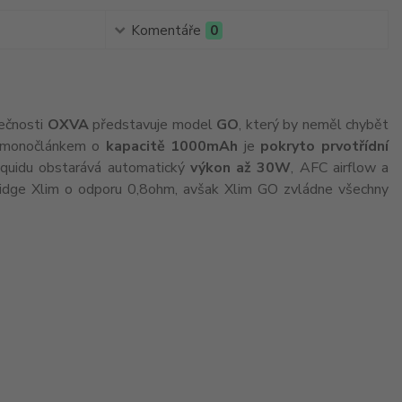
Komentáře
0
ečnosti
OXVA
představuje model
GO
, který by neměl chybět
m monočlánkem o
kapacitě 1000mAh
je
pokryto prvotřídní
liquidu obstarává automatický
výkon až 30W
, AFC airflow a
tridge Xlim o odporu 0,8ohm, avšak Xlim GO zvládne všechny