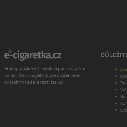
DŮLEŽIT
Prodej tabákových výrobků pouze starším
Ově
18 let. Věk kupujícího bude ověřen před
Obc
odesláním i při převzetí zasilky.
Rek
Vrá
Rec
Zpě
Och