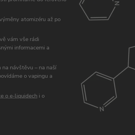
výměny atomizéru až po
ivě vám vše rádi
snými informacemi a
ám na návštěvu – na naší
opovídáme o vapingu a
e o e-liquidech
i o