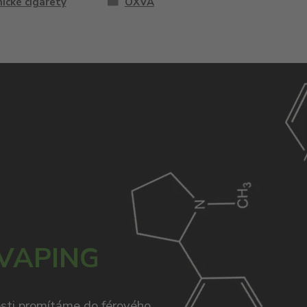
ické cigarety
OXVA
 VAPING
osti promítáme do férového