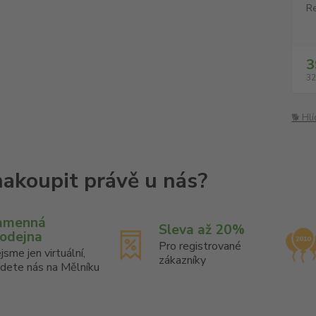
Re
3
32
🐕 Hl
amenná
Sleva až 20%
rodejna
Pro registrované
jsme jen virtuální,
zákazníky
jdete nás na Mělníku