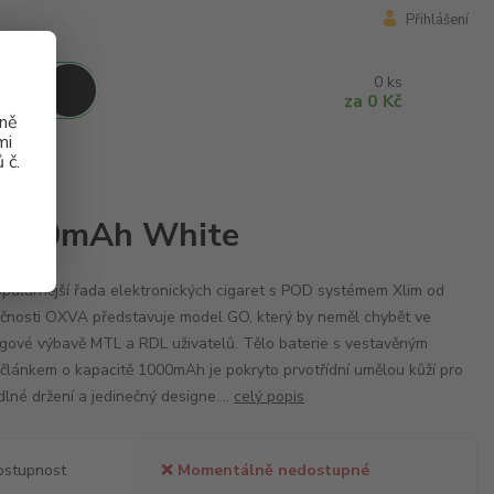
Přihlášení
0
ks
za
0 Kč
aně
mi
 č.
Ah White
 1000mAh White
pulárnější řada elektronických cigaret s POD systémem Xlim od
čnosti OXVA představuje model GO, který by neměl chybět ve
gové výbavě MTL a RDL uživatelů. Tělo baterie s vestavěným
lánkem o kapacitě 1000mAh je pokryto prvotřídní umělou kůží pro
lné držení a jedinečný designe....
celý popis
ostupnost
❌ Momentálně nedostupné