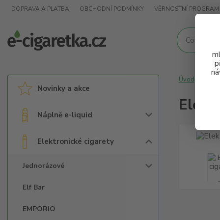
DOPRAVA A PLATBA
OBCHODNÍ PODMÍNKY
VĚRNOSTNÍ PROGRAM
ml
p
ná
Úvod
Elek
Novinky a akce
Elekt
Náplně e-liquid
Elektronické cigarety
Jednorázové
Elf Bar
EMPORIO