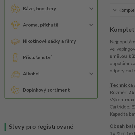
Báze, boostery
Komplet
Aroma, příchutě
Kompletn
Nikotinové sáčky a filmy
Nejpopulárn
ve vapingo
umělou ků
Příslušenství
populární c
odpory cartr
Alkohol
Technická 
Doplňkový sortiment
Rozměr:
26
Výkon:
max
Cartridge:
E
Kapacita ba
Slevy pro registrované
Obsah bale
1x Xlim Go 