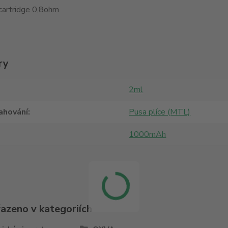
cartridge 0,8ohm
ry
2ml
ahování
Pusa plíce (MTL)
1000mAh
řazeno v kategoriích