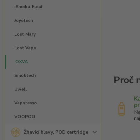
iSmoka-Eleaf
Joyetech
Lost Mary
Lost Vape
OXVA
Smoktech
Uwell
K
Vaporesso
p
Ne
VOOPOO
na
Žhavící hlavy, POD cartridge