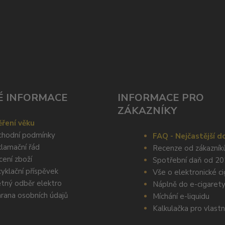
É INFORMACE
INFORMACE PRO
ZÁKAZNÍKY
ření věku
hodní podmínky
FAQ - Nejčastější d
lamační řád
Recenze od zákazník
cení zboží
Spotřební daň od 2
yklační příspěvek
Vše o elektronické c
tný odběr elektro
Náplně do e-cigaret
rana osobních údajů
Míchání e-liquidu
Kalkulačka pro vlastn