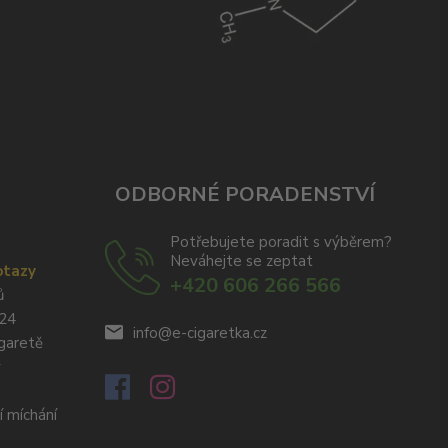
ODBORNÉ PORADENSTVÍ
Potřebujete poradit s výběrem?
Neváhejte se zeptat
otazy
+420 606 266 566
ů
024
info@e-cigaretka.cz
igaretě
y
í míchání