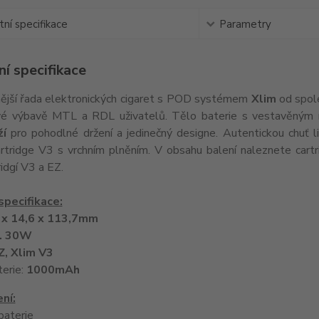
ní specifikace
Parametry
í specifikace
ější řada elektronických cigaret s POD systémem
Xlim
od spol
vé výbavě MTL a RDL uživatelů. Tělo baterie s vestavěný
ží
pro pohodlné držení a jedinečný designe. Autentickou chuť 
artridge V3 s vrchním plněním. V obsahu balení naleznete car
idgí V3 a EZ.
specifikace:
 x 14,6 x 113,7mm
. 30W
Z, Xlim V3
terie:
1000mAh
ní:
baterie