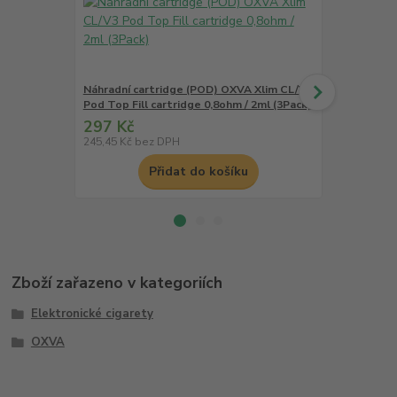
Náhradní cartridge (POD) OXVA Xlim CL/V3
Náhradní ca
Pod Top Fill cartridge 0,8ohm / 2ml (3Pack)
Pod Top Fill
297 Kč
297 Kč
245,45 Kč
bez DPH
245,45 Kč
be
Přidat do košíku
Zboží zařazeno v kategoriích
Elektronické cigarety
OXVA