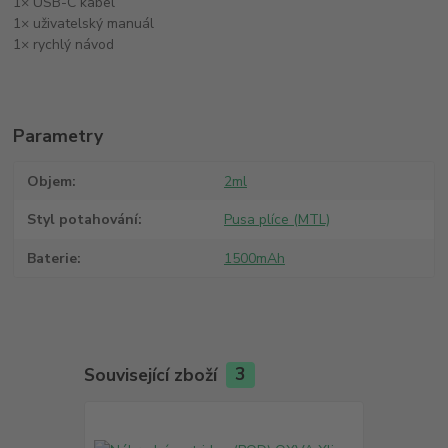
1× USB-C kabel
1× uživatelský manuál
1× rychlý návod
Parametry
Objem
2ml
Styl potahování
Pusa plíce (MTL)
Baterie
1500mAh
Související zboží
3