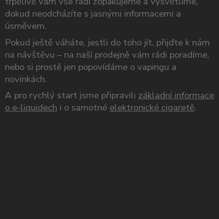
trpělivě vám vše rádi zopakujeme a vysvětlíme,
dokud neodcházíte s jasnými informacemi a
úsměvem.
Pokud ještě váháte, jestli do toho jít, přijďte k nám
na návštěvu – na naší prodejně vám rádi poradíme,
nebo si prostě jen popovídáme o vapingu a
novinkách.
A pro rychlý start jsme připravili
základní informace
o e-liquidech
i o samotné
elektronické cigaretě
.