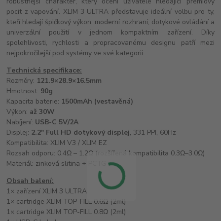
robustnější charakter, který ocení uživatelé hledající prémiový
pocit z vapování. XLIM 3 ULTRA představuje ideální volbu pro ty,
kteří hledají špičkový výkon, moderní rozhraní, dotykové ovládání a
univerzální použití v jednom kompaktním zařízení. Díky
spolehlivosti, rychlosti a propracovanému designu patří mezi
nejpokročilejší pod systémy ve své kategorii.
Technická specifikace:
Rozměry:
121.9×28.9×16.5mm
Hmotnost:
90g
Kapacita baterie:
1500mAh (vestavěná)
Výkon:
až 30W
Nabíjení:
USB-C 5V/2A
Displej:
2.2" Full HD dotykový displej
, 331 PPI, 60Hz
Kompatibilita: XLIM V3 / XLIM EZ
Rozsah odporu: 0.4Ω – 1.2Ω (rozšířená kompatibilita 0.3Ω–3.0Ω)
Materiál: zinková slitina + PCTG
Obsah balení:
1× zařízení XLIM 3 ULTRA
1× cartridge XLIM TOP-FILL 0.6Ω (2ml)
1× cartridge XLIM TOP-FILL 0.8Ω (2ml)