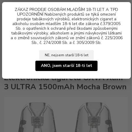
0
ks
ZÁKAZ PRODEJE OSOBÁM MLADŠÍM 18-TI LET A TPD
za
0 Kč
UPOZORNĚNÍ Nabízených produktů se týká omezení
prodeje tabákových výrobků, elektronických cigaret a
alkoholu osobám mladším 18-ti let dle zákona č.379/2005
Menu
Sb. o opatřeních k ochraně před škodami způsobenými
tabákovými výrobky, alkoholem a jinými návykovými látkami
a o změně souvisejících zákonů ve znění zákonů č. 225/2006
Sb., č. 274/2008 Sb. a č. 305/2009 Sb.
NE, nejsem starší 18-ti let
Úvod
Elektronické cigarety
OXVA
Elektronická cigareta OXVA Xlim 3
ULTRA 1500mAh Mocha Brown
ANO, jsem starší 18-ti let
Elektronická cigareta OXVA Xlim
3 ULTRA 1500mAh Mocha Brown