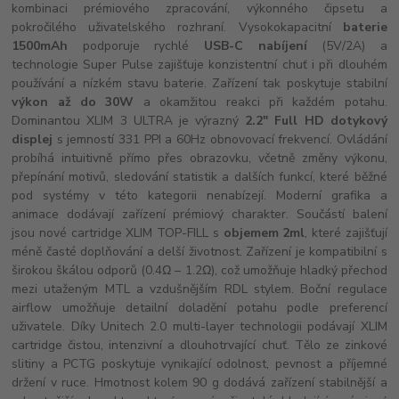
kombinaci prémiového zpracování, výkonného čipsetu a
pokročilého uživatelského rozhraní. Vysokokapacitní
baterie
1500mAh
podporuje rychlé
USB-C nabíjení
(5V/2A) a
technologie Super Pulse zajišťuje konzistentní chuť i při dlouhém
používání a nízkém stavu baterie. Zařízení tak poskytuje stabilní
výkon až do 30W
a okamžitou reakci při každém potahu.
Dominantou XLIM 3 ULTRA je výrazný
2.2" Full HD dotykový
displej
s jemností 331 PPI a 60Hz obnovovací frekvencí. Ovládání
probíhá intuitivně přímo přes obrazovku, včetně změny výkonu,
přepínání motivů, sledování statistik a dalších funkcí, které běžné
pod systémy v této kategorii nenabízejí. Moderní grafika a
animace dodávají zařízení prémiový charakter. Součástí balení
jsou nové cartridge XLIM TOP-FILL s
objemem 2ml
, které zajišťují
méně časté doplňování a delší životnost. Zařízení je kompatibilní s
širokou škálou odporů (0.4Ω – 1.2Ω), což umožňuje hladký přechod
mezi utaženým MTL a vzdušnějším RDL stylem. Boční regulace
airflow umožňuje detailní doladění potahu podle preferencí
uživatele. Díky Unitech 2.0 multi-layer technologii podávají XLIM
cartridge čistou, intenzivní a dlouhotrvající chuť. Tělo ze zinkové
slitiny a PCTG poskytuje vynikající odolnost, pevnost a příjemné
držení v ruce. Hmotnost kolem 90 g dodává zařízení stabilnější a