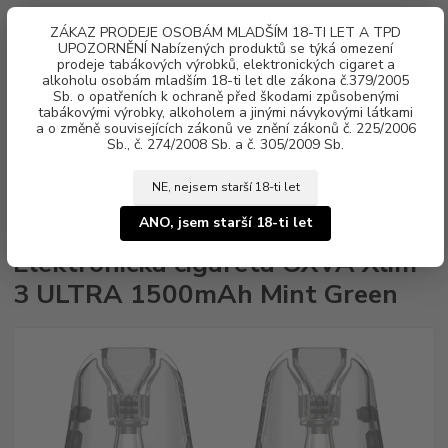
0
ks
ZÁKAZ PRODEJE OSOBÁM MLADŠÍM 18-TI LET A TPD
za
0 Kč
UPOZORNĚNÍ Nabízených produktů se týká omezení
prodeje tabákových výrobků, elektronických cigaret a
alkoholu osobám mladším 18-ti let dle zákona č.379/2005
Menu
Sb. o opatřeních k ochraně před škodami způsobenými
tabákovými výrobky, alkoholem a jinými návykovými látkami
a o změně souvisejících zákonů ve znění zákonů č. 225/2006
Sb., č. 274/2008 Sb. a č. 305/2009 Sb.
NE, nejsem starší 18-ti let
Úvod
Elektronické cigarety
OXVA
Elektronická cigareta OXVA Xlim 3
ULTRA 1500mAh Mint Green
ANO, jsem starší 18-ti let
Elektronická cigareta OXVA Xlim
3 ULTRA 1500mAh Mint Green