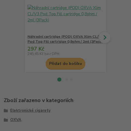
Náhradní cartridge (POD) OXVA Xlim CL/V3
Náhradní ca
Pod Top Fill cartridge 0,8ohm / 2ml (3Pack)
Pod Top Fill
297 Kč
297 Kč
245,45 Kč
bez DPH
245,45 Kč
be
Přidat do košíku
Zboží zařazeno v kategoriích
Elektronické cigarety
OXVA