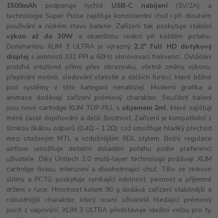
1500mAh
podporuje rychlé
USB-C nabíjení
(5V/2A) a
technologie Super Pulse zajišťuje konzistentní chuť i při dlouhém
používání a nízkém stavu baterie. Zařízení tak poskytuje stabilní
výkon až do 30W
a okamžitou reakci při každém potahu.
Dominantou XLIM 3 ULTRA je výrazný
2.2" Full HD dotykový
displej
s jemností 331 PPI a 60Hz obnovovací frekvencí. Ovládání
probíhá intuitivně přímo přes obrazovku, včetně změny výkonu,
přepínání motivů, sledování statistik a dalších funkcí, které běžné
pod systémy v této kategorii nenabízejí. Moderní grafika a
animace dodávají zařízení prémiový charakter. Součástí balení
jsou nové cartridge XLIM TOP-FILL s
objemem 2ml
, které zajišťují
méně časté doplňování a delší životnost. Zařízení je kompatibilní s
širokou škálou odporů (0.4Ω – 1.2Ω), což umožňuje hladký přechod
mezi utaženým MTL a vzdušnějším RDL stylem. Boční regulace
airflow umožňuje detailní doladění potahu podle preferencí
uživatele. Díky Unitech 2.0 multi-layer technologii podávají XLIM
cartridge čistou, intenzivní a dlouhotrvající chuť. Tělo ze zinkové
slitiny a PCTG poskytuje vynikající odolnost, pevnost a příjemné
držení v ruce. Hmotnost kolem 90 g dodává zařízení stabilnější a
robustnější charakter, který ocení uživatelé hledající prémiový
pocit z vapování. XLIM 3 ULTRA představuje ideální volbu pro ty,