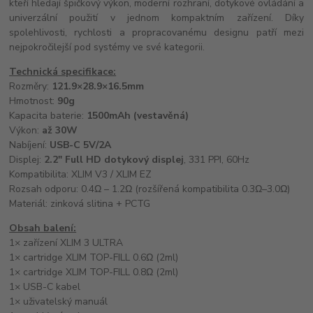
kteří hledají špičkový výkon, moderní rozhraní, dotykové ovládání a
univerzální použití v jednom kompaktním zařízení. Díky
spolehlivosti, rychlosti a propracovanému designu patří mezi
nejpokročilejší pod systémy ve své kategorii.
Technická specifikace:
Rozměry:
121.9×28.9×16.5mm
Hmotnost:
90g
Kapacita baterie:
1500mAh (vestavěná)
Výkon:
až 30W
Nabíjení:
USB-C 5V/2A
Displej:
2.2" Full HD dotykový displej
, 331 PPI, 60Hz
Kompatibilita: XLIM V3 / XLIM EZ
Rozsah odporu: 0.4Ω – 1.2Ω (rozšířená kompatibilita 0.3Ω–3.0Ω)
Materiál: zinková slitina + PCTG
Obsah balení:
1× zařízení XLIM 3 ULTRA
1× cartridge XLIM TOP-FILL 0.6Ω (2ml)
1× cartridge XLIM TOP-FILL 0.8Ω (2ml)
1× USB-C kabel
1× uživatelský manuál