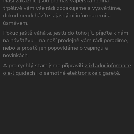
Naši zákazníci jsou pro nás vaperská rodina -
trpělivě vám vše rádi zopakujeme a vysvětlíme,
dokud neodcházíte s jasnými informacemi a
úsměvem.
Pokud ještě váháte, jestli do toho jít, přijďte k nám
na návštěvu – na naší prodejně vám rádi poradíme,
nebo si prostě jen popovídáme o vapingu a
novinkách.
A pro rychlý start jsme připravili
základní informace
o e-liquidech
i o samotné
elektronické cigaretě
.