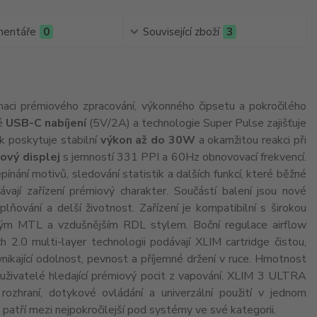
entáře
0
Související zboží
3
ci prémiového zpracování, výkonného čipsetu a pokročilého
lé
USB-C nabíjení
(5V/2A) a technologie Super Pulse zajišťuje
ak poskytuje stabilní
výkon až do 30W
a okamžitou reakci při
kový displej
s jemností 331 PPI a 60Hz obnovovací frekvencí.
nání motivů, sledování statistik a dalších funkcí, které běžné
vají zařízení prémiový charakter. Součástí balení jsou nové
plňování a delší životnost. Zařízení je kompatibilní s širokou
ným MTL a vzdušnějším RDL stylem. Boční regulace airflow
h 2.0 multi-layer technologii podávají XLIM cartridge čistou,
ynikající odolnost, pevnost a příjemné držení v ruce. Hmotnost
í uživatelé hledající prémiový pocit z vapování. XLIM 3 ULTRA
 rozhraní, dotykové ovládání a univerzální použití v jednom
patří mezi nejpokročilejší pod systémy ve své kategorii.