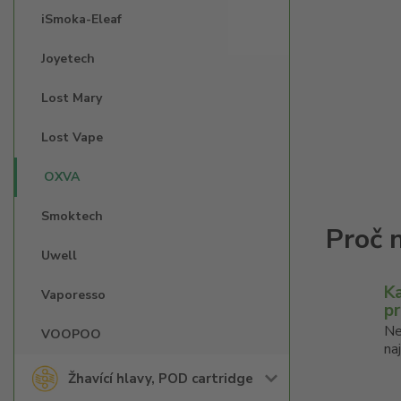
iSmoka-Eleaf
Joyetech
Lost Mary
Lost Vape
OXVA
Smoktech
Uwell
K
Vaporesso
p
Ne
VOOPOO
na
Žhavící hlavy, POD cartridge