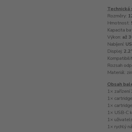
Technická 
Rozměry:
1
Hmotnost:
Kapacita ba
Výkon:
až 
Nabíjení:
US
Displej:
2.2
Kompatibili
Rozsah odpo
Materiál: zi
Obsah bale
1× zařízen
1× cartrid
1× cartridg
1× USB-C k
1× uživatel
1× rychlý n