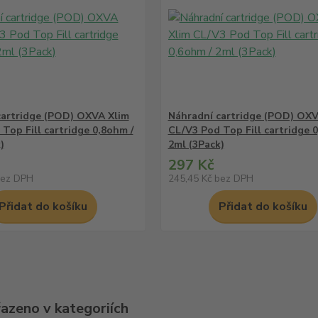
cartridge (POD) OXVA Xlim
Náhradní cartridge (POD) OXV
Top Fill cartridge 0,8ohm /
CL/V3 Pod Top Fill cartridge 
)
2ml (3Pack)
297 Kč
ez DPH
245,45 Kč
bez DPH
Přidat do košíku
Přidat do košíku
řazeno v kategoriích