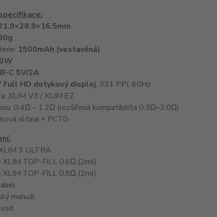
specifikace:
21.9×28.9×16.5mm
90g
terie:
1500mAh (vestavěná)
30W
B-C 5V/2A
" Full HD dotykový displej
, 331 PPI, 60Hz
ta: XLIM V3 / XLIM EZ
ru: 0.4Ω – 1.2Ω (rozšířená kompatibilita 0.3Ω–3.0Ω)
nková slitina + PCTG
ní:
í XLIM 3 ULTRA
ge XLIM TOP-FILL 0.6Ω (2ml)
e XLIM TOP-FILL 0.8Ω (2ml)
abel
ský manuál
ávod