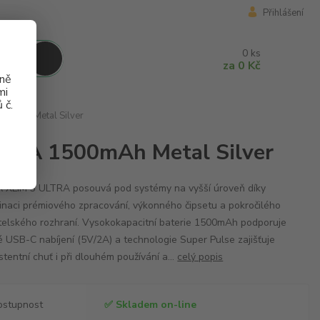
Přihlášení
0
ks
za
0 Kč
aně
mi
 č.
500mAh Metal Silver
ULTRA 1500mAh Metal Silver
 XLIM 3 ULTRA posouvá pod systémy na vyšší úroveň díky
naci prémiového zpracování, výkonného čipsetu a pokročilého
telského rozhraní. Vysokokapacitní baterie 1500mAh podporuje
é USB-C nabíjení (5V/2A) a technologie Super Pulse zajišťuje
stentní chuť i při dlouhém používání a...
celý popis
ostupnost
✅ Skladem on-line