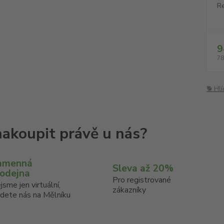
Re
9
78
🐕 Hl
amenná
Sleva až 20%
rodejna
Pro registrované
jsme jen virtuální,
zákazníky
jdete nás na Mělníku