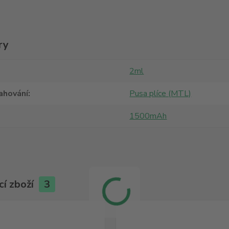
ry
2ml
ahování
Pusa plíce (MTL)
1500mAh
cí zboží
3