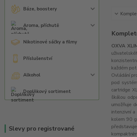
Báze, boostery
Komplet
Aroma, příchutě
Kompletn
Nikotinové sáčky a filmy
OXVA XLI
uživatelské
Příslušenství
konzistentní
každém pot
Alkohol
Ovládání pro
pod systémy
cartridge 
Doplňkový sortiment
škálou odp
umožňuje de
intenzivní a
kolem 90 g 
představuje
Slevy pro registrované
kompaktním z