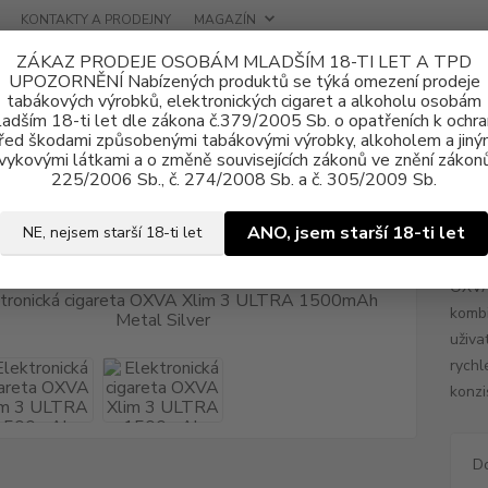
KONTAKTY A PRODEJNY
MAGAZÍN
ZÁKAZ PRODEJE OSOBÁM MLADŠÍM 18-TI LET A TPD
UPOZORNĚNÍ Nabízených produktů se týká omezení prodeje
tabákových výrobků, elektronických cigaret a alkoholu osobám
adším 18-ti let dle zákona č.379/2005 Sb. o opatřeních k ochr
řed škodami způsobenými tabákovými výrobky, alkoholem a jiný
vykovými látkami a o změně souvisejících zákonů ve znění zákonů
tronické cigarety
OXVA
Elektronická cigareta OXVA Xlim 3 ULTRA 1
225/2006 Sb., č. 274/2008 Sb. a č. 305/2009 Sb.
ronická cigareta OXVA Xlim 3 
ANO, jsem starší 18-ti let
NE, nejsem starší 18-ti let
OXVA
kombi
uživa
rychl
konzi
D