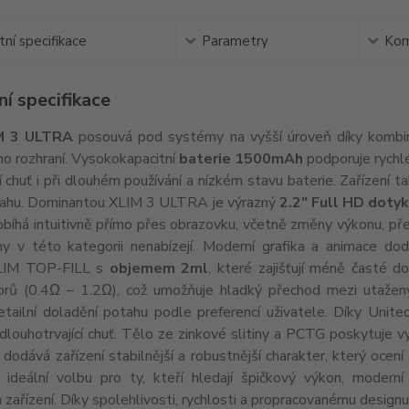
ní specifikace
Parametry
Kom
í specifikace
M 3 ULTRA
posouvá pod systémy na vyšší úroveň díky kombina
ho rozhraní. Vysokokapacitní
baterie 1500mAh
podporuje rych
 chuť i při dlouhém používání a nízkém stavu baterie. Zařízení t
ahu. Dominantou XLIM 3 ULTRA je výrazný
2.2" Full HD doty
bíhá intuitivně přímo přes obrazovku, včetně změny výkonu, přepí
 v této kategorii nenabízejí. Moderní grafika a animace dodá
XLIM TOP-FILL s
objemem 2ml
, které zajišťují méně časté do
orů (0.4Ω – 1.2Ω), což umožňuje hladký přechod mezi utaže
tailní doladění potahu podle preferencí uživatele. Díky Unitec
 dlouhotrvající chuť. Tělo ze zinkové slitiny a PCTG poskytuje v
dodává zařízení stabilnější a robustnější charakter, který ocen
 ideální volbu pro ty, kteří hledají špičkový výkon, moderní
ařízení. Díky spolehlivosti, rychlosti a propracovanému designu 