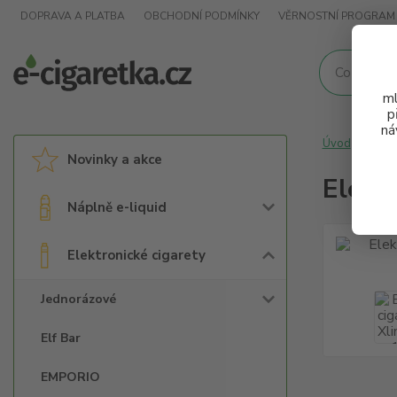
DOPRAVA A PLATBA
OBCHODNÍ PODMÍNKY
VĚRNOSTNÍ PROGRAM
ml
p
ná
Úvod
Elek
Novinky a akce
Elekt
Náplně e-liquid
Elektronické cigarety
Jednorázové
Elf Bar
EMPORIO