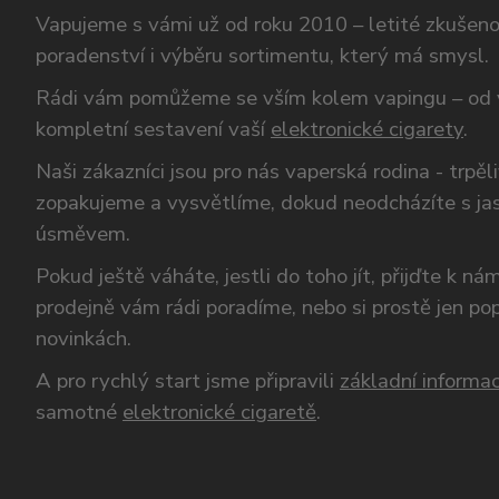
Vapujeme s vámi už od roku 2010 – letité zkušen
poradenství i výběru sortimentu, který má smysl.
Rádi vám pomůžeme se vším kolem vapingu – od 
kompletní sestavení vaší
elektronické cigarety
.
Naši zákazníci jsou pro nás vaperská rodina - trpěl
zopakujeme a vysvětlíme, dokud neodcházíte s ja
úsměvem.
Pokud ještě váháte, jestli do toho jít, přijďte k n
prodejně vám rádi poradíme, nebo si prostě jen p
novinkách.
A pro rychlý start jsme připravili
základní informac
samotné
elektronické cigaretě
.