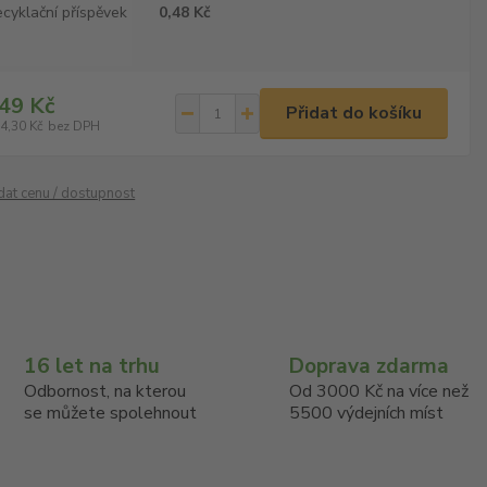
cyklační příspěvek
0,48 Kč
49 Kč
Přidat do košíku
4,30 Kč
bez DPH
ídat cenu / dostupnost
16 let na trhu
Doprava zdarma
Odbornost, na kterou
Od 3000 Kč na více než
se můžete spolehnout
5500 výdejních míst