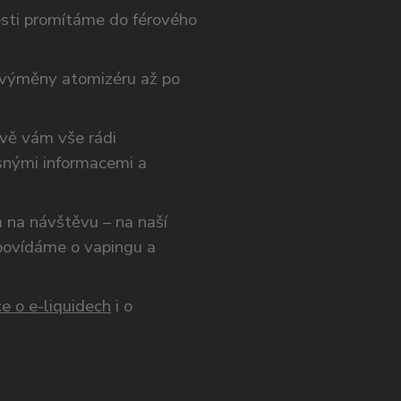
osti promítáme do férového
výměny atomizéru až po
ivě vám vše rádi
snými informacemi a
ám na návštěvu – na naší
opovídáme o vapingu a
e o e-liquidech
i o