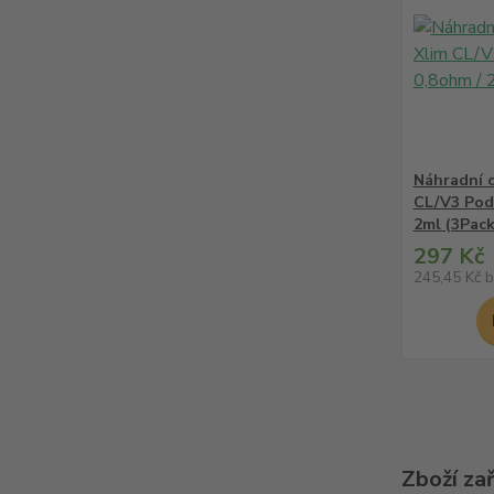
Náhradní 
CL/V3 Pod 
2ml (3Pack
297 Kč
245,45 Kč
b
Zboží za