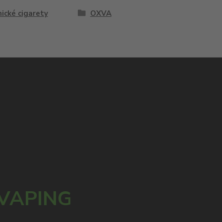
ické cigarety
OXVA
 VAPING