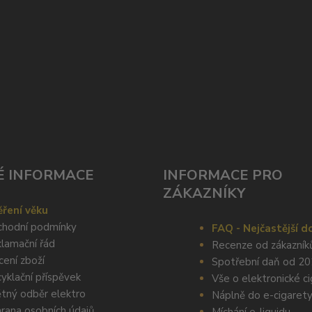
É INFORMACE
INFORMACE PRO
ZÁKAZNÍKY
ření věku
hodní podmínky
FAQ - Nejčastější d
lamační řád
Recenze od zákazník
cení zboží
Spotřební daň od 2
yklační příspěvek
Vše o elektronické c
tný odběr elektro
Náplně do e-cigaret
rana osobních údajů