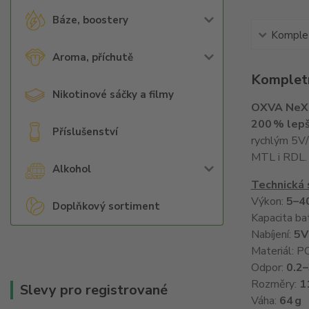
Báze, boostery
Komplet
Aroma, příchutě
Kompletn
Nikotinové sáčky a filmy
OXVA NeX
200 % lepš
Příslušenství
rychlým 5
MTL i RDL. Z
Alkohol
Technická 
Výkon:
5–4
Doplňkový sortiment
Kapacita ba
Nabíjení:
5V 
Materiál: 
Odpor:
0.2–
Rozměry:
1
Slevy pro registrované
Váha:
64 g