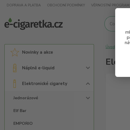
DOPRAVA A PLATBA
OBCHODNÍ PODMÍNKY
VĚRNOSTNÍ PROGRAM
ml
p
ná
Úvod
Elek
Novinky a akce
Elekt
Náplně e-liquid
Elektronické cigarety
Jednorázové
Elf Bar
EMPORIO