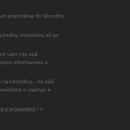
osti promítáme do férového
výměny atomizéru až po
ivě vám vše rádi
snými informacemi a
ám na návštěvu – na naší
opovídáme o vapingu a
e o e-liquidech
i o