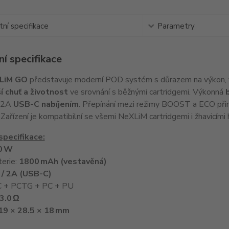
ní specifikace
Parametry
í specifikace
LiM GO
představuje moderní POD systém s důrazem na výkon, vý
í chuť a životnost
ve srovnání s běžnými cartridgemi. Výkonná
V/2A
USB-C nabíjením
. Přepínání mezi režimy BOOST a ECO přiná
ařízení je kompatibilní se všemi NeXLiM cartridgemi i žhavicími hl
specifikace:
0 W
terie:
1800 mAh (vestavěná)
/ 2A (USB-C)
PC + PCTG + PC + PU
3.0 Ω
19 × 28.5 × 18 mm