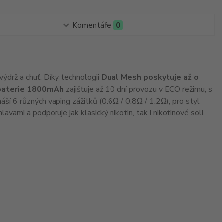
Komentáře
0
drž a chuť. Díky technologii
Dual Mesh poskytuje až o
baterie 1800mAh
zajišťuje až 10 dní provozu v ECO režimu, s
ší 6 různých vaping zážitků (0.6Ω / 0.8Ω / 1.2Ω), pro styl
avami a podporuje jak klasický nikotin, tak i nikotinové soli.