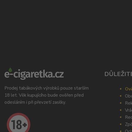
DŮLEŽIT
Prodej tabákových výrobků pouze starším
Ově
18 let. Věk kupujícího bude ověřen před
Obc
odesláním i při převzetí zasilky.
Rek
Vrá
Rec
Zpě
Och