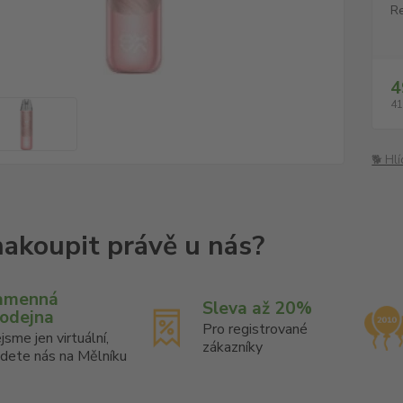
Re
4
41
🐕 Hl
amenná
Sleva až 20%
rodejna
Pro registrované
jsme jen virtuální,
zákazníky
jdete nás na Mělníku