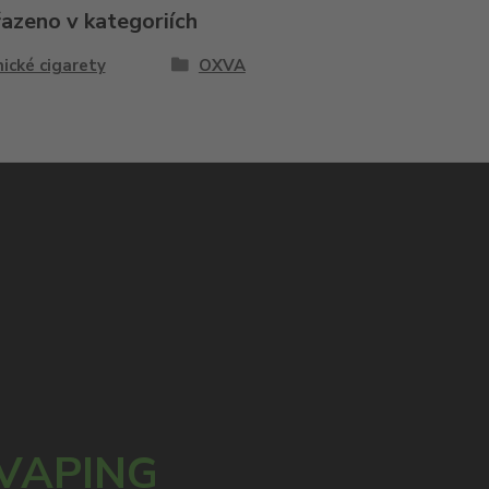
řazeno v kategoriích
ické cigarety
OXVA
 VAPING