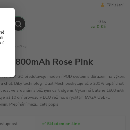
Přihlášení
0
ks
za
0 Kč
aně
mi
 č.
0mAh Rose Pink
 GO 1800mAh Rose Pink
 NeXLiM GO představuje moderní POD systém s důrazem na výkon,
 a chuť. Díky technologii Dual Mesh poskytuje až o 200 % lepší chuť
otnost ve srovnání s běžnými cartridgemi. Výkonná baterie 1800mAh
ťuje až 10 dní provozu v ECO režimu, s rychlým 5V/2A USB-C
ením. Přepínání mezi...
celý popis
ostupnost
✅ Skladem on-line