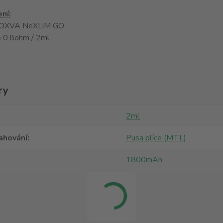
ní:
í OXVA NeXLiM GO
e 0.8ohm / 2ml
ry
2ml
ahování
Pusa plíce (MTL)
1800mAh