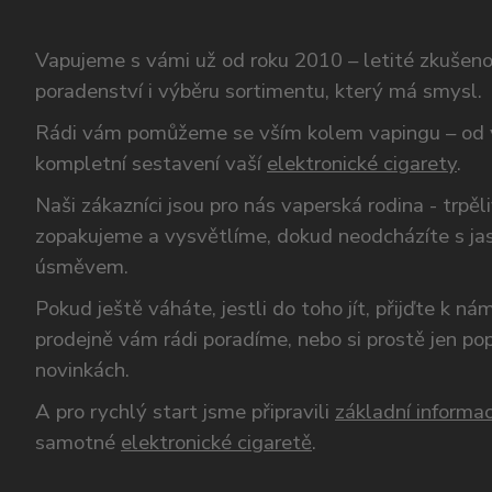
Vapujeme s vámi už od roku 2010 – letité zkušen
poradenství i výběru sortimentu, který má smysl.
Rádi vám pomůžeme se vším kolem vapingu – od 
kompletní sestavení vaší
elektronické cigarety
.
Naši zákazníci jsou pro nás vaperská rodina - trpěl
zopakujeme a vysvětlíme, dokud neodcházíte s ja
úsměvem.
Pokud ještě váháte, jestli do toho jít, přijďte k n
prodejně vám rádi poradíme, nebo si prostě jen p
novinkách.
A pro rychlý start jsme připravili
základní informac
samotné
elektronické cigaretě
.