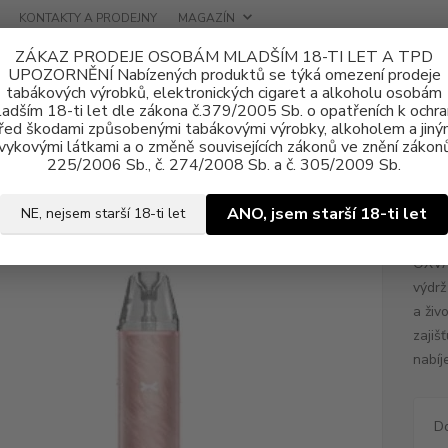
KONTAKTY A PRODEJNY
MAGAZÍN
ZÁKAZ PRODEJE OSOBÁM MLADŠÍM 18-TI LET A TPD
UPOZORNĚNÍ Nabízených produktů se týká omezení prodeje
tabákových výrobků, elektronických cigaret a alkoholu osobám
adším 18-ti let dle zákona č.379/2005 Sb. o opatřeních k ochr
řed škodami způsobenými tabákovými výrobky, alkoholem a jiný
vykovými látkami a o změně souvisejících zákonů ve znění zákonů
tronické cigarety
OXVA
Elektronická cigareta OXVA NeXLIM GO 180
225/2006 Sb., č. 274/2008 Sb. a č. 305/2009 Sb.
ronická cigareta OXVA NeXLIM
ANO, jsem starší 18-ti let
NE, nejsem starší 18-ti let
OXVA
výdrž
a živ
zajiš
nabíj
D