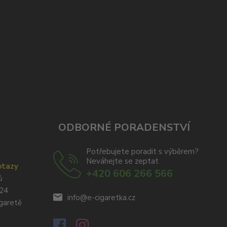
ODBORNÉ PORADENSTVÍ
Potřebujete poradit s výběrem?
Neváhejte se zeptat
otazy
+420 606 266 566
ů
024
info@e-cigaretka.cz
igaretě
y