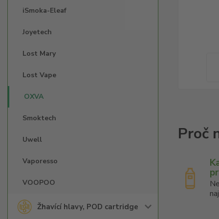
iSmoka-Eleaf
Joyetech
Lost Mary
Lost Vape
OXVA
Smoktech
Uwell
Vaporesso
K
p
VOOPOO
Ne
na
Žhavící hlavy, POD cartridge