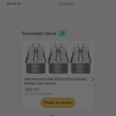
Baterie
1500mAh
Související zboží
3
Náhradní cartridge (POD) OXVA NeXLIM CL
Náhradní ca
0,6ohm / 2ml (3Pack)
0,8ohm / 2ml
389 Kč
389 Kč
321,49 Kč
bez DPH
321,49 Kč
be
Přidat do košíku