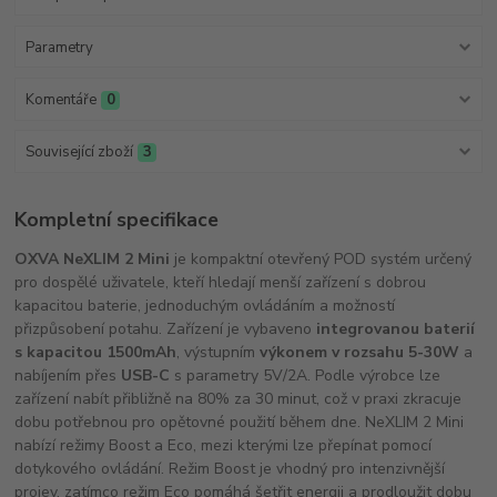
Parametry
Komentáře
0
Související zboží
3
Kompletní specifikace
OXVA NeXLIM 2 Mini
je kompaktní otevřený POD systém určený
pro dospělé uživatele, kteří hledají menší zařízení s dobrou
kapacitou baterie, jednoduchým ovládáním a možností
přizpůsobení potahu. Zařízení je vybaveno
integrovanou baterií
s kapacitou 1500mAh
, výstupním
výkonem v rozsahu 5-30W
a
nabíjením přes
USB-C
s parametry 5V/2A. Podle výrobce lze
zařízení nabít přibližně na 80% za 30 minut, což v praxi zkracuje
dobu potřebnou pro opětovné použití během dne. NeXLIM 2 Mini
nabízí režimy Boost a Eco, mezi kterými lze přepínat pomocí
dotykového ovládání. Režim Boost je vhodný pro intenzivnější
projev, zatímco režim Eco pomáhá šetřit energii a prodloužit dobu