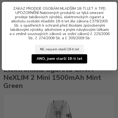
0
ks
ZÁKAZ PRODEJE OSOBÁM MLADŠÍM 18-TI LET A TPD
za
0 Kč
UPOZORNĚNÍ Nabízených produktů se týká omezení
prodeje tabákových výrobků, elektronických cigaret a
alkoholu osobám mladším 18-ti let dle zákona č.379/2005
Menu
Sb. o opatřeních k ochraně před škodami způsobenými
tabákovými výrobky, alkoholem a jinými návykovými látkami
a o změně souvisejících zákonů ve znění zákonů č. 225/2006
Sb., č. 274/2008 Sb. a č. 305/2009 Sb.
NE, nejsem starší 18-ti let
Úvod
Elektronické cigarety
OXVA
Elektronická cigareta OXVA NeXLIM
2 Mini 1500mAh Mint Green
ANO, jsem starší 18-ti let
Elektronická cigareta OXVA
NeXLIM 2 Mini 1500mAh Mint
Green