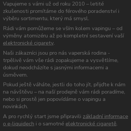
Vapujeme s vámi už od roku 2010 – letité
zkušenosti promítáme do férového poradenství i
výběru sortimentu, který má smysl.
Rádi vám pomůžeme se vším kolem vapingu – od
výměny atomizéru až po kompletní sestavení vaší
elektronické cigarety
.
Naši zákazníci jsou pro nás vaperská rodina -
trpělivě vám vše rádi zopakujeme a vysvětlíme,
dokud neodcházíte s jasnými informacemi a
úsměvem.
Pokud ještě váháte, jestli do toho jít, přijďte k nám
na návštěvu – na naší prodejně vám rádi poradíme,
nebo si prostě jen popovídáme o vapingu a
novinkách.
A pro rychlý start jsme připravili
základní informace
o e-liquidech
i o samotné
elektronické cigaretě
.