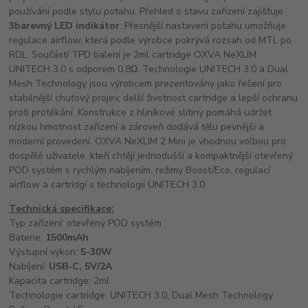
používání podle stylu potahu. Přehled o stavu zařízení zajišťuje
3barevný LED indikátor
. Přesnější nastavení potahu umožňuje
regulace airflow, která podle výrobce pokrývá rozsah od MTL po
RDL. Součástí TPD balení je 2ml cartridge OXVA NeXLIM
UNITECH 3.0 s odporem 0.8Ω. Technologie UNITECH 3.0 a Dual
Mesh Technology jsou výrobcem prezentovány jako řešení pro
stabilnější chuťový projev, delší životnost cartridge a lepší ochranu
proti protékání. Konstrukce z hliníkové slitiny pomáhá udržet
nízkou hmotnost zařízení a zároveň dodává tělu pevnější a
moderní provedení. OXVA NeXLIM 2 Mini je vhodnou volbou pro
dospělé uživatele, kteří chtějí jednodušší a kompaktnější otevřený
POD systém s rychlým nabíjením, režimy Boost/Eco, regulací
airflow a cartridgí s technologií UNITECH 3.0.
Technická specifikace:
Typ zařízení: otevřený POD systém
Baterie:
1500mAh
Výstupní výkon:
5-30W
Nabíjení:
USB-C, 5V/2A
Kapacita cartridge: 2ml
Technologie cartridge: UNITECH 3.0, Dual Mesh Technology