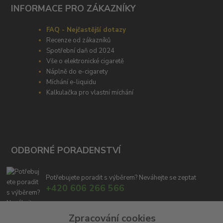
INFORMACE PRO ZÁKAZNÍKY
FAQ - Nejčastější dotazy
Recenze od zákazníků
Spotřební daň od 2024
Vše o elektronické cigaretě
Náplně do e-cigarety
Míchání e-liquidu
Kalkulačka pro vlastní míchání
ODBORNÉ PORADENSTVÍ
Potřebujete poradit s výběrem? Neváhejte se zeptat
+420 606 266 566
info@e-cigaretka.cz
Zpracování cookies