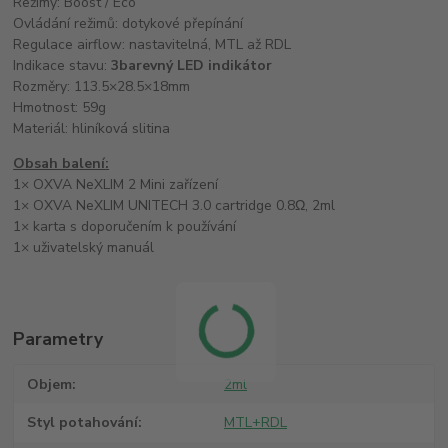
Režimy: Boost / Eco
Ovládání režimů: dotykové přepínání
Regulace airflow: nastavitelná, MTL až RDL
Indikace stavu:
3barevný LED indikátor
Rozměry: 113.5×28.5×18mm
Hmotnost: 59g
Materiál: hliníková slitina
Obsah balení:
1× OXVA NeXLIM 2 Mini zařízení
1× OXVA NeXLIM UNITECH 3.0 cartridge 0.8Ω, 2ml
1× karta s doporučením k používání
1× uživatelský manuál
Parametry
Objem
2ml
Styl potahování
MTL+RDL