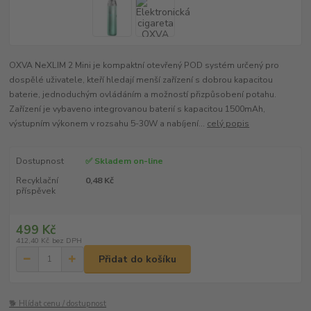
OXVA NeXLIM 2 Mini je kompaktní otevřený POD systém určený pro
dospělé uživatele, kteří hledají menší zařízení s dobrou kapacitou
baterie, jednoduchým ovládáním a možností přizpůsobení potahu.
Zařízení je vybaveno integrovanou baterií s kapacitou 1500mAh,
výstupním výkonem v rozsahu 5-30W a nabíjení...
celý popis
Dostupnost
✅ Skladem on-line
Recyklační
0,48 Kč
příspěvek
499 Kč
412,40 Kč
bez DPH
Přidat do košíku
🐕 Hlídat cenu / dostupnost