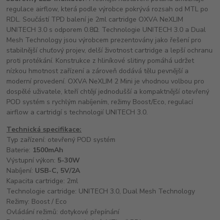
regulace airflow, která podle výrobce pokrývá rozsah od MTL po
RDL. Součástí TPD balení je 2ml cartridge OXVA NeXLIM
UNITECH 3.0 s odporem 0.8Ω. Technologie UNITECH 3.0 a Dual
Mesh Technology jsou výrobcem prezentovány jako řešení pro
stabilnější chuťový projev, delší životnost cartridge a lepší ochranu
proti protékání. Konstrukce z hliníkové slitiny pomáhá udržet
nízkou hmotnost zařízení a zároveň dodává tělu pevnější a
moderní provedení. OXVA NeXLIM 2 Mini je vhodnou volbou pro
dospělé uživatele, kteří chtějí jednodušší a kompaktnější otevřený
POD systém s rychlým nabíjením, režimy Boost/Eco, regulací
airflow a cartridgí s technologií UNITECH 3.0.
Technická specifikace:
Typ zařízení: otevřený POD systém
Baterie:
1500mAh
Výstupní výkon:
5-30W
Nabíjení:
USB-C, 5V/2A
Kapacita cartridge: 2ml
Technologie cartridge: UNITECH 3.0, Dual Mesh Technology
Režimy: Boost / Eco
Ovládání režimů: dotykové přepínání