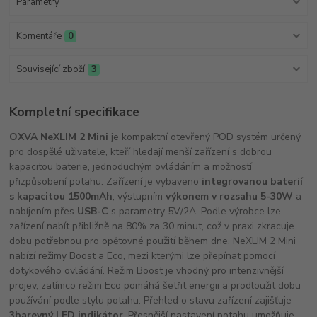
Parametry
Komentáře
0
Související zboží
3
Kompletní specifikace
OXVA NeXLIM 2 Mini
je kompaktní otevřený POD systém určený
pro dospělé uživatele, kteří hledají menší zařízení s dobrou
kapacitou baterie, jednoduchým ovládáním a možností
přizpůsobení potahu. Zařízení je vybaveno
integrovanou baterií
s kapacitou 1500mAh
, výstupním
výkonem v rozsahu 5-30W
a
nabíjením přes
USB-C
s parametry 5V/2A. Podle výrobce lze
zařízení nabít přibližně na 80% za 30 minut, což v praxi zkracuje
dobu potřebnou pro opětovné použití během dne. NeXLIM 2 Mini
nabízí režimy Boost a Eco, mezi kterými lze přepínat pomocí
dotykového ovládání. Režim Boost je vhodný pro intenzivnější
projev, zatímco režim Eco pomáhá šetřit energii a prodloužit dobu
používání podle stylu potahu. Přehled o stavu zařízení zajišťuje
3barevný LED indikátor
. Přesnější nastavení potahu umožňuje