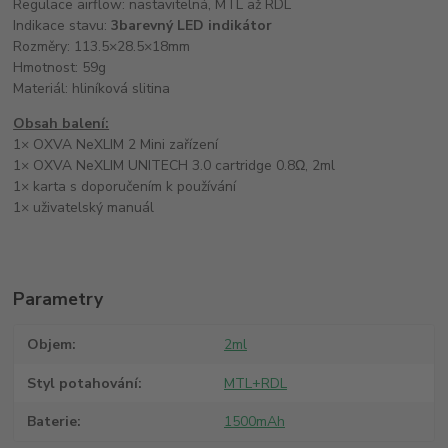
Regulace airflow: nastavitelná, MTL až RDL
Indikace stavu:
3barevný LED indikátor
Rozměry: 113.5×28.5×18mm
Hmotnost: 59g
Materiál: hliníková slitina
Obsah balení:
1× OXVA NeXLIM 2 Mini zařízení
1× OXVA NeXLIM UNITECH 3.0 cartridge 0.8Ω, 2ml
1× karta s doporučením k používání
1× uživatelský manuál
Parametry
Objem
2ml
Styl potahování
MTL+RDL
Baterie
1500mAh