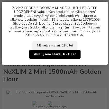
0
ks
ZÁKAZ PRODEJE OSOBÁM MLADŠÍM 18-TI LET A TPD
za
0 Kč
UPOZORNĚNÍ Nabízených produktů se týká omezení
prodeje tabákových výrobků, elektronických cigaret a
alkoholu osobám mladším 18-ti let dle zákona č.379/2005
Menu
Sb. o opatřeních k ochraně před škodami způsobenými
tabákovými výrobky, alkoholem a jinými návykovými látkami
a o změně souvisejících zákonů ve znění zákonů č. 225/2006
Sb., č. 274/2008 Sb. a č. 305/2009 Sb.
NE, nejsem starší 18-ti let
Úvod
Elektronické cigarety
OXVA
Elektronická cigareta OXVA NeXLIM
2 Mini 1500mAh Golden Hour
ANO, jsem starší 18-ti let
Elektronická cigareta OXVA
NeXLIM 2 Mini 1500mAh Golden
Hour