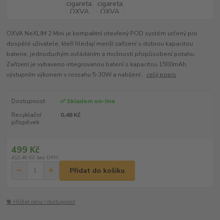
OXVA NeXLIM 2 Mini je kompaktní otevřený POD systém určený pro
dospělé uživatele, kteří hledají menší zařízení s dobrou kapacitou
baterie, jednoduchým ovládáním a možností přizpůsobení potahu.
Zařízení je vybaveno integrovanou baterií s kapacitou 1500mAh,
výstupním výkonem v rozsahu 5-30W a nabíjení...
celý popis
Dostupnost
✅ Skladem on-line
Recyklační
0,48 Kč
příspěvek
499 Kč
412,40 Kč
bez DPH
Přidat do košíku
🐕 Hlídat cenu / dostupnost