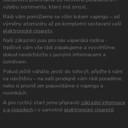
výběru sortimentu, který má smysl.
Rádi vám pomůžeme se vším kolem vapingu – od
výměny atomizéru až po kompletní sestavení vaší
elektronické cigarety
.
Naši zákazníci jsou pro nás vaperská rodina -
trpělivě vám vše rádi zopakujeme a vysvětlíme,
dokud neodcházíte s jasnými informacemi a
úsměvem.
Pokud ještě váháte, jestli do toho jít, přijďte k nám
na návštěvu – na naší prodejně vám rádi poradíme,
nebo si prostě jen popovídáme o vapingu a
novinkách.
A pro rychlý start jsme připravili
základní informace
o e-liquidech
i o samotné
elektronické cigaretě
.