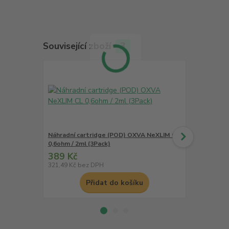
Související zboží
3
Náhradní cartridge (POD) OXVA NeXLIM CL
Náhradní ca
0,6ohm / 2ml (3Pack)
0,8ohm / 2ml
389 Kč
389 Kč
321,49 Kč
bez DPH
321,49 Kč
be
Přidat do košíku