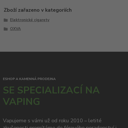
Zboží zařazeno v kategoriích
Elektronické cigarety
OXVA
ESHOP A KAMENNÁ PRODEJNA
SE SPECIALIZACÍ NA
VAPING
Vapujeme s vámi už od roku 2010 – letité
zkušenosti promítáme do férového poradenství i