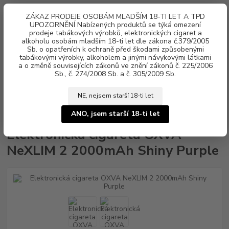
0
ks
ZÁKAZ PRODEJE OSOBÁM MLADŠÍM 18-TI LET A TPD
za
0 Kč
UPOZORNĚNÍ Nabízených produktů se týká omezení
prodeje tabákových výrobků, elektronických cigaret a
alkoholu osobám mladším 18-ti let dle zákona č.379/2005
Menu
Sb. o opatřeních k ochraně před škodami způsobenými
tabákovými výrobky, alkoholem a jinými návykovými látkami
a o změně souvisejících zákonů ve znění zákonů č. 225/2006
Sb., č. 274/2008 Sb. a č. 305/2009 Sb.
NE, nejsem starší 18-ti let
Úvod
Elektronické cigarety
OXVA
Elektronická cigareta OXVA NeXLIM
2 2000mAh Shiny Purple
ANO, jsem starší 18-ti let
Elektronická cigareta OXVA
NeXLIM 2 2000mAh Shiny Purple