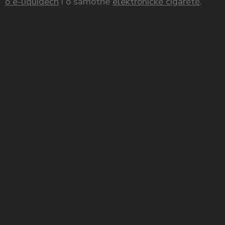
o e-liquidech
i o samotné
elektronické cigaretě
.