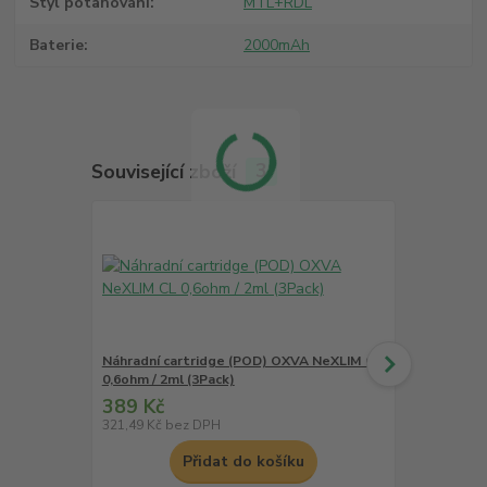
Styl potahování
MTL+RDL
Baterie
2000mAh
Související zboží
3
Náhradní cartridge (POD) OXVA NeXLIM CL
Náhradní ca
0,6ohm / 2ml (3Pack)
0,8ohm / 2ml
389 Kč
389 Kč
321,49 Kč
bez DPH
321,49 Kč
be
Přidat do košíku