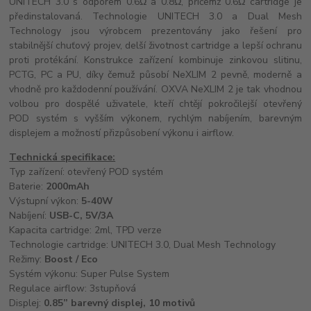
UNITECH 3.0 s odporem 0.6Ω a 0.8Ω, přičemž 0.6Ω cartridge je
předinstalovaná. Technologie UNITECH 3.0 a Dual Mesh
Technology jsou výrobcem prezentovány jako řešení pro
stabilnější chuťový projev, delší životnost cartridge a lepší ochranu
proti protékání. Konstrukce zařízení kombinuje zinkovou slitinu,
PCTG, PC a PU, díky čemuž působí NeXLIM 2 pevně, moderně a
vhodně pro každodenní používání. OXVA NeXLIM 2 je tak vhodnou
volbou pro dospělé uživatele, kteří chtějí pokročilejší otevřený
POD systém s vyšším výkonem, rychlým nabíjením, barevným
displejem a možností přizpůsobení výkonu i airflow.
Technická specifikace:
Typ zařízení: otevřený POD systém
Baterie:
2000mAh
Výstupní výkon:
5-40W
Nabíjení:
USB-C, 5V/3A
Kapacita cartridge: 2ml, TPD verze
Technologie cartridge: UNITECH 3.0, Dual Mesh Technology
Režimy:
Boost / Eco
Systém výkonu: Super Pulse System
Regulace airflow: 3stupňová
Displej:
0.85” barevný displej, 10 motivů