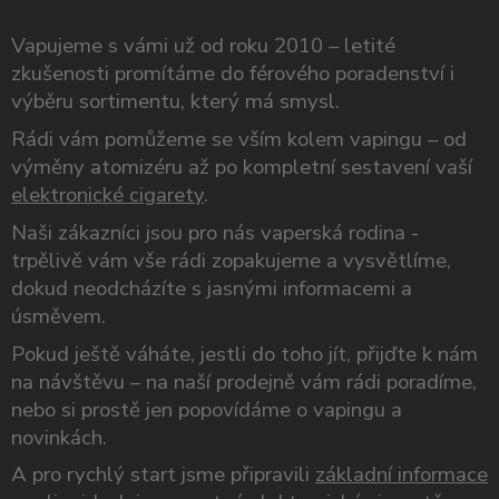
Vapujeme s vámi už od roku 2010 – letité
zkušenosti promítáme do férového poradenství i
výběru sortimentu, který má smysl.
Rádi vám pomůžeme se vším kolem vapingu – od
výměny atomizéru až po kompletní sestavení vaší
elektronické cigarety
.
Naši zákazníci jsou pro nás vaperská rodina -
trpělivě vám vše rádi zopakujeme a vysvětlíme,
dokud neodcházíte s jasnými informacemi a
úsměvem.
Pokud ještě váháte, jestli do toho jít, přijďte k nám
na návštěvu – na naší prodejně vám rádi poradíme,
nebo si prostě jen popovídáme o vapingu a
novinkách.
A pro rychlý start jsme připravili
základní informace