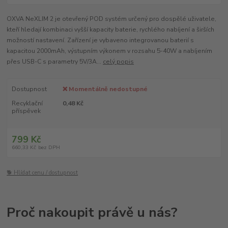
OXVA NeXLIM 2 je otevřený POD systém určený pro dospělé uživatele,
kteří hledají kombinaci vyšší kapacity baterie, rychlého nabíjení a širších
možností nastavení. Zařízení je vybaveno integrovanou baterií s
kapacitou 2000mAh, výstupním výkonem v rozsahu 5-40W a nabíjením
přes USB-C s parametry 5V/3A...
celý popis
Dostupnost
❌ Momentálně nedostupné
Recyklační
0,48 Kč
příspěvek
799 Kč
660,33 Kč
bez DPH
🐕 Hlídat cenu / dostupnost