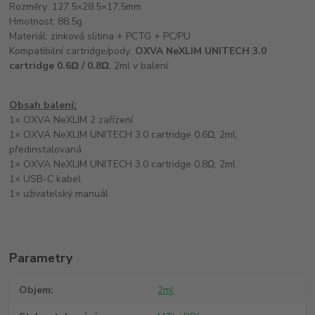
Rozměry: 127.5×28.5×17.5mm
Hmotnost: 88.5g
Materiál: zinková slitina + PCTG + PC/PU
Kompatibilní cartridge/pody:
OXVA NeXLIM UNITECH 3.0
cartridge 0.6Ω / 0.8Ω
, 2ml v balení
Obsah balení:
1× OXVA NeXLIM 2 zařízení
1× OXVA NeXLIM UNITECH 3.0 cartridge 0.6Ω, 2ml,
předinstalovaná
1× OXVA NeXLIM UNITECH 3.0 cartridge 0.8Ω, 2ml
1× USB-C kabel
1× uživatelský manuál
Parametry
Objem
2ml