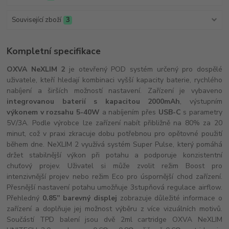
Související zboží
3
Kompletní specifikace
OXVA NeXLIM 2
je otevřený POD systém určený pro dospělé
uživatele, kteří hledají kombinaci vyšší kapacity baterie, rychlého
nabíjení a širších možností nastavení. Zařízení je vybaveno
integrovanou baterií s kapacitou 2000mAh
, výstupním
výkonem v rozsahu 5-40W
a nabíjením přes
USB-C
s parametry
5V/3A. Podle výrobce lze zařízení nabít přibližně na 80% za 20
minut, což v praxi zkracuje dobu potřebnou pro opětovné použití
během dne. NeXLIM 2 využívá systém Super Pulse, který pomáhá
držet stabilnější výkon při potahu a podporuje konzistentní
chuťový projev. Uživatel si může zvolit režim Boost pro
intenzivnější projev nebo režim Eco pro úspornější chod zařízení.
Přesnější nastavení potahu umožňuje 3stupňová regulace airflow.
Přehledný
0.85” barevný displej
zobrazuje důležité informace o
zařízení a doplňuje jej možnost výběru z více vizuálních motivů.
Součástí TPD balení jsou dvě 2ml cartridge OXVA NeXLIM