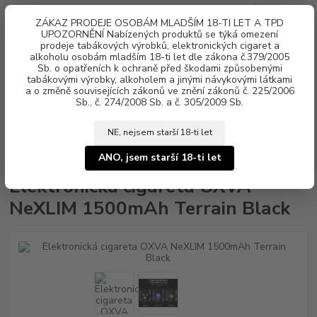
0
ks
ZÁKAZ PRODEJE OSOBÁM MLADŠÍM 18-TI LET A TPD
za
0 Kč
UPOZORNĚNÍ Nabízených produktů se týká omezení
prodeje tabákových výrobků, elektronických cigaret a
alkoholu osobám mladším 18-ti let dle zákona č.379/2005
Menu
Sb. o opatřeních k ochraně před škodami způsobenými
tabákovými výrobky, alkoholem a jinými návykovými látkami
a o změně souvisejících zákonů ve znění zákonů č. 225/2006
Sb., č. 274/2008 Sb. a č. 305/2009 Sb.
NE, nejsem starší 18-ti let
Úvod
Elektronické cigarety
OXVA
Elektronická cigareta OXVA NeXLIM
1500mAh Terrain Black
ANO, jsem starší 18-ti let
Elektronická cigareta OXVA
NeXLIM 1500mAh Terrain Black