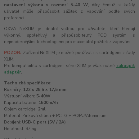
nastavení výkonu v rozmezí 5–40 W
, díky čemuž si každý
uživatel může přizpůsobit zážitek z vapování podle svých
preferencí.
OXVA NeXLIM je ideální volbou pro uživatele, kteří hledají
výkonný, spolehlivý a přizpůsobitelný POD systém s
nejmodernějšími technologiemi pro maximální požitek z vapování.
POZOR:
Zařízení NeXLIM je možné používat i s cartridgemi z řady
XLIM.
Pro kompatibilitu s cartridgemi série XLIM je však nutné
zakoupit
adaptér
.
Technická specifikace:
Rozměry:
122 x 28,5 x 17,5 mm
Výstupní výkon:
5-40W
Kapacita baterie:
1500mAh
Objem cartridge:
2ml
Materiál: Zinková slitina + PCTG + PC/PU/Aluminium
Dobíjení:
USB-C port (5V / 2A)
Hmotnost: 87,5g