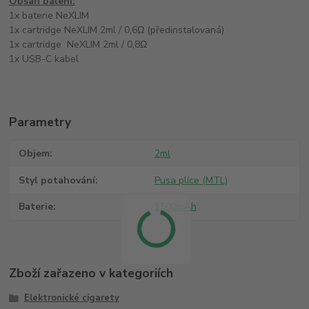
Obsah balení:
1x baterie NeXLIM
1x cartridge NeXLIM 2ml / 0,6Ω (předinstalovaná)
1x cartridge NeXLIM 2ml / 0,8Ω
1x USB-C kabel
Parametry
Objem
2ml
Styl potahování
Pusa plíce (MTL)
Baterie
1500mAh
Zboží zařazeno v kategoriích
Elektronické cigarety