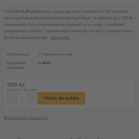
OXVA NeXLIM představuje novou generaci otevřených POD systémů,
které využívají pokročilou technologii Dual Mesh. Ta zajišťuje až o 200 %
intenzivnější chuť a dvojnásobnou životnost ve srovnání s tradičními
single mesh systémy. Zařízení nabízí režimy Boost a Eco, přičemž režim
Boost poskytuje bohatš...
celý popis
Dostupnost
✅ Skladem on-line
Recyklační
0,48 Kč
příspěvek
999 Kč
825,62 Kč
bez DPH
Přidat do košíku
🐕 Hlídat cenu / dostupnost