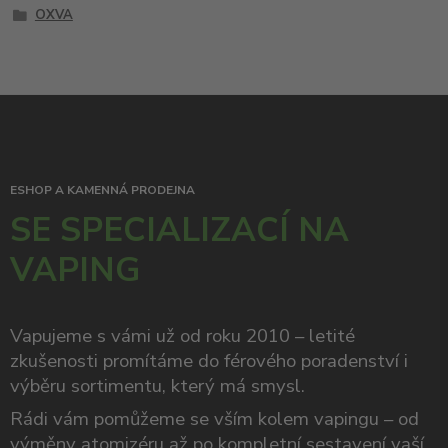
OXVA
ESHOP A KAMENNÁ PRODEJNA
SE SPECIALIZACÍ NA
VAPING
Vapujeme s vámi už od roku 2010 – letité
zkušenosti promítáme do férového poradenství i
výběru sortimentu, který má smysl.
Rádi vám pomůžeme se vším kolem vapingu – od
výměny atomizéru až po kompletní sestavení vaší