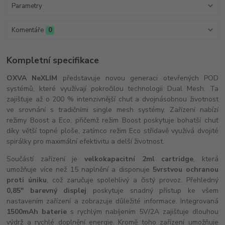
Parametry
Komentáře
0
Kompletní specifikace
OXVA NeXLIM
představuje novou generaci otevřených POD
systémů, které využívají pokročilou technologii Dual Mesh. Ta
zajišťuje až o 200 % intenzivnější chuť a dvojnásobnou životnost
ve srovnání s tradičními single mesh systémy. Zařízení nabízí
režimy Boost a Eco, přičemž režim Boost poskytuje bohatší chuť
díky větší topné ploše, zatímco režim Eco střídavě využívá dvojité
spirálky pro maximální efektivitu a delší životnost.
Součástí zařízení je
velkokapacitní 2ml cartridge
, která
umožňuje více než 15 naplnění a disponuje
5vrstvou ochranou
proti úniku
, což zaručuje spolehlivý a čistý provoz. Přehledný
0,85" barevný displej
poskytuje snadný přístup ke všem
nastavením zařízení a zobrazuje důležité informace. Integrovaná
1500mAh baterie
s rychlým nabíjením 5V/2A zajišťuje dlouhou
výdrž a rychlé doplnění energie. Kromě toho zařízení umožňuje