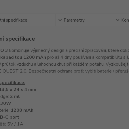
ní specifikace
Parametry
Kom
í specifikace
O 3
kombinuje výjimečný design a precizní zpracování, které dok
kapacitou 1200 mAh
pro až 4 dny používání a kompatibilitu s
ý průtok vzduchu a lahodnou chuť při každém potahu. Vyzkoušejt
UEST 2.0. Bezpečnostní ochrana proti: vybití baterie / přerušen
specifikace:
13,5 x 24 x 4 mm
idge:
2 ml
-30W
terie:
1200 mAh
B-C port
ětí: 5V / 1A