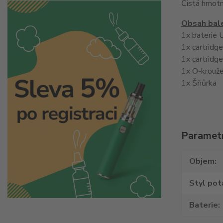
Čistá hmotn
Obsah bale
1x baterie 
1x cartridg
1x cartridg
1x O-krouž
1x Šňůrka
Paramet
Objem
Styl pot
Baterie