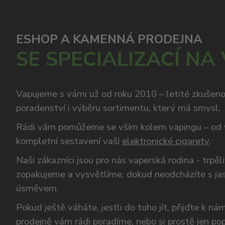
ESHOP A KAMENNÁ PRODEJNA
SE SPECIALIZACÍ NA
Vapujeme s vámi už od roku 2010 – letité zkušen
poradenství i výběru sortimentu, který má smysl.
Rádi vám pomůžeme se vším kolem vapingu – od 
kompletní sestavení vaší
elektronické cigarety
.
Naši zákazníci jsou pro nás vaperská rodina - trpěl
zopakujeme a vysvětlíme, dokud neodcházíte s ja
úsměvem.
Pokud ještě váháte, jestli do toho jít, přijďte k n
prodejně vám rádi poradíme, nebo si prostě jen p