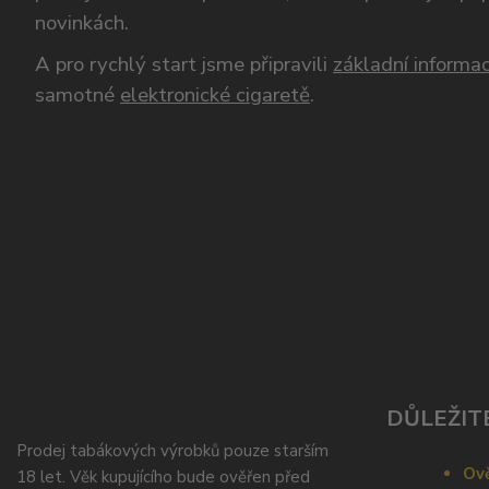
novinkách.
A pro rychlý start jsme připravili
základní informac
samotné
elektronické cigaretě
.
DŮLEŽIT
Prodej tabákových výrobků pouze starším
Ově
18 let. Věk kupujícího bude ověřen před