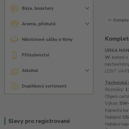
Báze, boostery
Komplet
Aroma, příchutě
Kompletn
Nikotinové sáčky a filmy
URSA NAN
Příslušenství
W
, baterii s
nastaviteln
Alkohol
LOST VAPE Q
Technická 
Doplňkový sortiment
Rozměry:
1
Objem cartr
Výkon:
5W
Kapacita ba
Nabíjení:
US
Slevy pro registrované
Nabíjecí nap