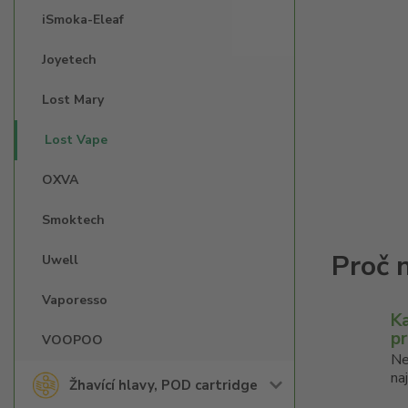
iSmoka-Eleaf
Joyetech
Lost Mary
Lost Vape
OXVA
Smoktech
Uwell
Vaporesso
K
p
VOOPOO
Ne
na
Žhavící hlavy, POD cartridge