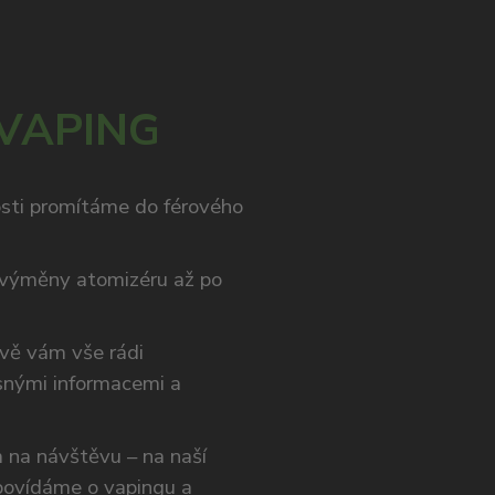
 VAPING
osti promítáme do férového
výměny atomizéru až po
ivě vám vše rádi
snými informacemi a
ám na návštěvu – na naší
opovídáme o vapingu a