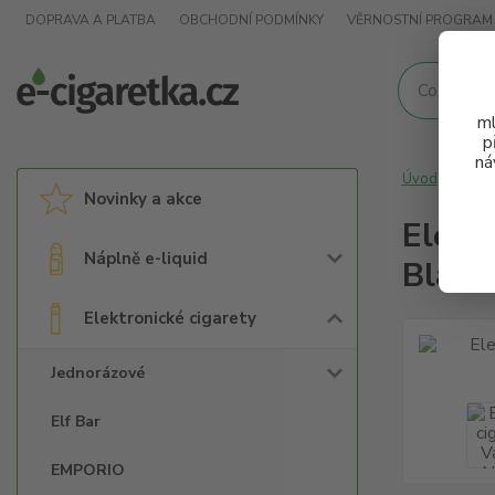
DOPRAVA A PLATBA
OBCHODNÍ PODMÍNKY
VĚRNOSTNÍ PROGRAM
ml
p
ná
Úvod
Elek
Novinky a akce
Elekt
Náplně e-liquid
Black
Elektronické cigarety
Jednorázové
Elf Bar
EMPORIO