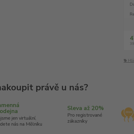
D
Re
4
39
🐕 Hl
amenná
Sleva až 20%
rodejna
Pro registrované
jsme jen virtuální,
zákazníky
jdete nás na Mělníku