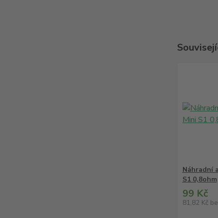
Souvisejí
Náhradní a
S1 0,8ohm
99 Kč
81,82 Kč
be