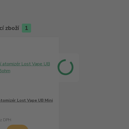
cí zboží
1
tomizér Lost Vape UB Mini
z DPH