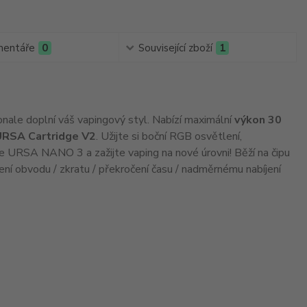
entáře
0
Související zboží
1
onale doplní váš vapingový styl. Nabízí maximální
výkon 30
URSA Cartridge V2
. Užijte si boční RGB osvětlení,
e URSA NANO 3 a zažijte vaping na nové úrovni! Běží na čipu
í obvodu / zkratu / překročení času / nadměrnému nabíjení