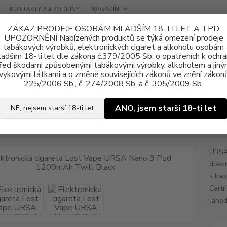
KONTAKTY A PRODEJNY
MAGAZÍN
ZÁKAZ PRODEJE OSOBÁM MLADŠÍM 18-TI LET A TPD
UPOZORNĚNÍ Nabízených produktů se týká omezení prodeje
tabákových výrobků, elektronických cigaret a alkoholu osobám
adším 18-ti let dle zákona č.379/2005 Sb. o opatřeních k ochr
řed škodami způsobenými tabákovými výrobky, alkoholem a jiný
vykovými látkami a o změně souvisejících zákonů ve znění zákonů
tronické cigarety
Lost Vape
Elektronická cigareta Lost Vape URSA 
225/2006 Sb., č. 274/2008 Sb. a č. 305/2009 Sb.
ronická cigareta Lost Vape UR
ANO, jsem starší 18-ti let
NE, nejsem starší 18-ti let
URSA 
dokon
s kap
Cartr
lahod