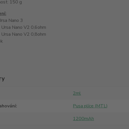
ost: 150 g
ní:
Ursa Nano 3
e Ursa Nano V2 0,6ohm
e Ursa Nano V2 0,8ohm
ek
ry
2ml
ahování
Pusa plíce (MTL)
1200mAh