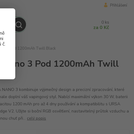
Přihlášení
0
ks
za
0 Kč
aně
mi
 č.
Nano 3 Pod 1200mAh Twill Black
SA Nano 3 Pod 1200mAh Twill
NANO 3 kombinuje výjimečný design a precizní zpracování, které
ale doplní váš vapingový styl. Nabízí maximální výkon 30 W, baterii
acitou 1200 mAh pro až 4 dny používání a kompatibilitu s URSA
idge V2. Užijte si boční RGB osvětlení, nastavitelný průtok vzduchu a
nou chuť při...
celý popis