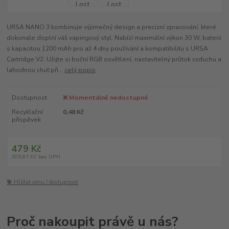
URSA NANO 3 kombinuje výjimečný design a precizní zpracování, které
dokonale doplní váš vapingový styl. Nabízí maximální výkon 30 W, baterii
s kapacitou 1200 mAh pro až 4 dny používání a kompatibilitu s URSA
Cartridge V2. Užijte si boční RGB osvětlení, nastavitelný průtok vzduchu a
lahodnou chuť při...
celý popis
Dostupnost
❌ Momentálně nedostupné
Recyklační
0,48 Kč
příspěvek
479 Kč
395,87 Kč
bez DPH
🐕 Hlídat cenu / dostupnost