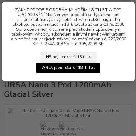
0
ks
ZÁKAZ PRODEJE OSOBÁM MLADŠÍM 18-TI LET A TPD
za
0 Kč
UPOZORNĚNÍ Nabízených produktů se týká omezení
prodeje tabákových výrobků, elektronických cigaret a
Menu
alkoholu osobám mladším 18-ti let dle zákona č.379/2005
Sb. o opatřeních k ochraně před škodami způsobenými
tabákovými výrobky, alkoholem a jinými návykovými látkami
a o změně souvisejících zákonů ve znění zákonů č. 225/2006
Sb., č. 274/2008 Sb. a č. 305/2009 Sb.
NE, nejsem starší 18-ti let
Úvod
Elektronické cigarety
Lost Vape
Elektronická cigareta Lost Vape
URSA Nano 3 Pod 1200mAh Glacial Silver
ANO, jsem starší 18-ti let
Elektronická cigareta Lost Vape
URSA Nano 3 Pod 1200mAh
Glacial Silver