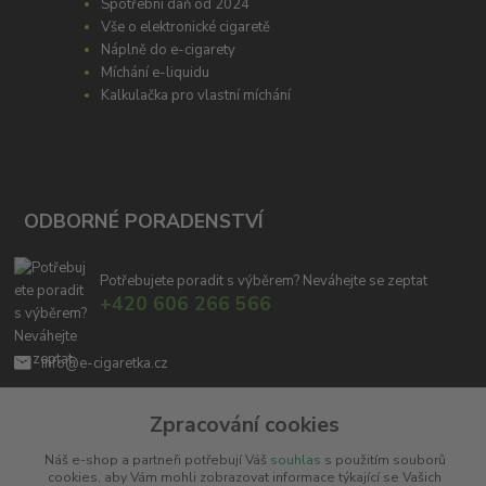
Spotřební daň od 2024
Vše o elektronické cigaretě
Náplně do e-cigarety
Míchání e-liquidu
Kalkulačka pro vlastní míchání
ODBORNÉ PORADENSTVÍ
Potřebujete poradit s výběrem? Neváhejte se zeptat
+420 606 266 566
info@e-cigaretka.cz
Zpracování cookies
Náš e-shop a partneři potřebují Váš
souhlas
s použitím souborů
cookies, aby Vám mohli zobrazovat informace týkající se Vašich