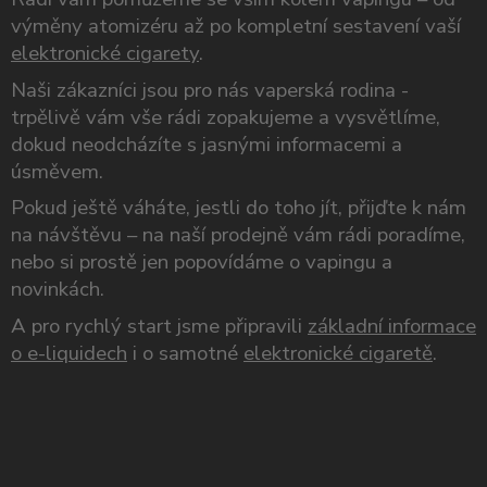
výměny atomizéru až po kompletní sestavení vaší
elektronické cigarety
.
Naši zákazníci jsou pro nás vaperská rodina -
trpělivě vám vše rádi zopakujeme a vysvětlíme,
dokud neodcházíte s jasnými informacemi a
úsměvem.
Pokud ještě váháte, jestli do toho jít, přijďte k nám
na návštěvu – na naší prodejně vám rádi poradíme,
nebo si prostě jen popovídáme o vapingu a
novinkách.
A pro rychlý start jsme připravili
základní informace
o e-liquidech
i o samotné
elektronické cigaretě
.