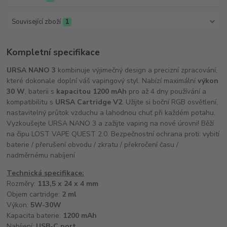
Související zboží
1
Kompletní specifikace
URSA NANO 3
kombinuje výjimečný design a precizní zpracování,
které dokonale doplní váš vapingový styl. Nabízí maximální
výkon
30 W
, baterii s
kapacitou 1200 mAh
pro až 4 dny používání a
kompatibilitu s
URSA Cartridge V2
. Užijte si boční RGB osvětlení,
nastavitelný průtok vzduchu a lahodnou chuť při každém potahu.
Vyzkoušejte URSA NANO 3 a zažijte vaping na nové úrovni! Běží
na čipu LOST VAPE QUEST 2.0. Bezpečnostní ochrana proti: vybití
baterie / přerušení obvodu / zkratu / překročení času /
nadměrnému nabíjení
Technická specifikace:
Rozměry:
113,5 x 24 x 4 mm
Objem cartridge:
2 ml
Výkon:
5W-30W
Kapacita baterie:
1200 mAh
Nabíjení:
USB-C port