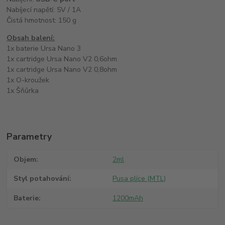
Nabíjecí napětí: 5V / 1A
Čistá hmotnost: 150 g
Obsah balení:
1x baterie Ursa Nano 3
1x cartridge Ursa Nano V2 0,6ohm
1x cartridge Ursa Nano V2 0,8ohm
1x O-kroužek
1x Šňůrka
Parametry
Objem
2ml
Styl potahování
Pusa plíce (MTL)
Baterie
1200mAh