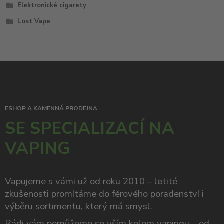
Elektronické cigarety
Lost Vape
ESHOP A KAMENNÁ PRODEJNA
SE SPECIALIZACÍ NA
VAPING
Vapujeme s vámi už od roku 2010 – letité
zkušenosti promítáme do férového poradenství i
výběru sortimentu, který má smysl.
Rádi vám pomůžeme se vším kolem vapingu – od