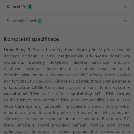
Komentáře
0
Související zboží
2
Kompletní specifikace
Ursa Baby 3 Pro
od značky
Lost Vape
přináší přepracovaný
koncept ovládání s plně integrovaným
all-in-one
dotykovým
systémem.
Barevný dotykový displej
umožňuje intuitivní
nastavení výkonu, zobrazení dat v reálném čase, přístup k
interaktivnímu menu a dynamické vizuální efekty, které zvyšují
komfort obsluhy i celkový uživatelský zážitek. Integrovaná
baterie
s kapacitou 1300mAh
nabízí stabilní a konzistentní
výkon v
rozsahu až 35W
, což zajišťuje
spolehlivý MTL–RDL projev
napříč různými typy cartridgí. Díky plné kompatibilitě s celou sérií
Ursa Cartridge mají uživatelé i prodejci k dispozici široký výběr
odporů a možností využití podle preferovaného stylu vapování.
Výrazným technologickým posunem je podpora Bluetooth 5.0,
která umožňuje chytré propojení zařízení, funkce proti ztrátě,
optimalizace firmwaru v rámci propojeného ekosystému a