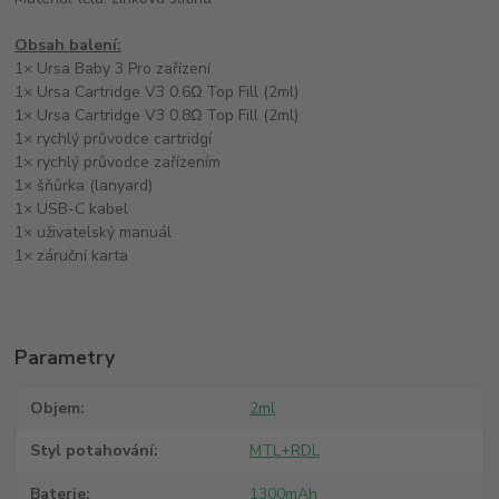
Obsah balení:
1× Ursa Baby 3 Pro zařízení
1× Ursa Cartridge V3 0.6Ω Top Fill (2ml)
1× Ursa Cartridge V3 0.8Ω Top Fill (2ml)
1× rychlý průvodce cartridgí
1× rychlý průvodce zařízením
1× šňůrka (lanyard)
1× USB-C kabel
1× uživatelský manuál
1× záruční karta
Parametry
Objem
2ml
Styl potahování
MTL+RDL
Baterie
1300mAh