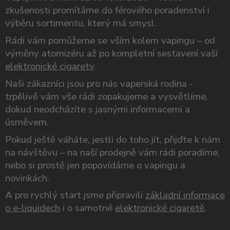
zkušenosti promítáme do férového poradenství i
výběru sortimentu, který má smysl.
Rádi vám pomůžeme se vším kolem vapingu – od
výměny atomizéru až po kompletní sestavení vaší
elektronické cigarety
.
Naši zákazníci jsou pro nás vaperská rodina -
trpělivě vám vše rádi zopakujeme a vysvětlíme,
dokud neodcházíte s jasnými informacemi a
úsměvem.
Pokud ještě váháte, jestli do toho jít, přijďte k nám
na návštěvu – na naší prodejně vám rádi poradíme,
nebo si prostě jen popovídáme o vapingu a
novinkách.
A pro rychlý start jsme připravili
základní informace
o e-liquidech
i o samotné
elektronické cigaretě
.