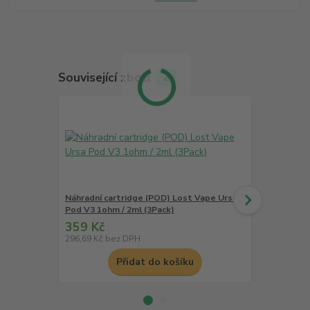
Související zboží
2
Náhradní cartridge (POD) Lost Vape Ursa
Náhradní ca
Pod V3 1ohm / 2ml (3Pack)
Pod V3 0,6o
359 Kč
359 Kč
296,69 Kč
bez DPH
296,69 Kč
be
Přidat do košíku