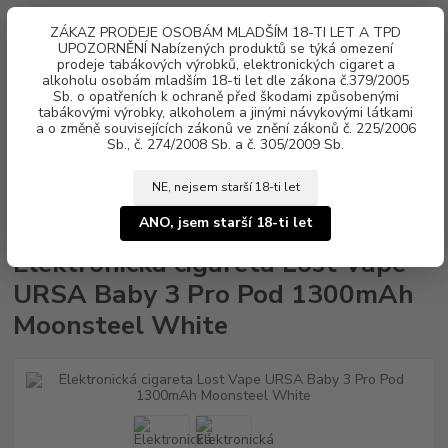
0
ks
ZÁKAZ PRODEJE OSOBÁM MLADŠÍM 18-TI LET A TPD
za
0 Kč
UPOZORNĚNÍ Nabízených produktů se týká omezení
prodeje tabákových výrobků, elektronických cigaret a
alkoholu osobám mladším 18-ti let dle zákona č.379/2005
Menu
Sb. o opatřeních k ochraně před škodami způsobenými
tabákovými výrobky, alkoholem a jinými návykovými látkami
a o změně souvisejících zákonů ve znění zákonů č. 225/2006
Sb., č. 274/2008 Sb. a č. 305/2009 Sb.
NE, nejsem starší 18-ti let
Úvod
Elektronické cigarety
Lost Vape
Elektronická cigareta Lost Vape
URSA Baby 3 Pro Pod 1300mAh Moonsteel White
ANO, jsem starší 18-ti let
Elektronická cigareta Lost Vape
URSA Baby 3 Pro Pod 1300mAh
Moonsteel White