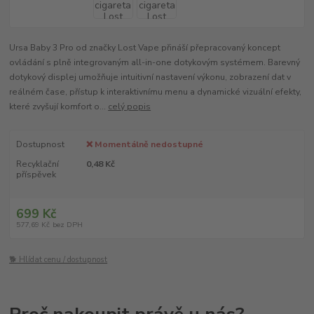
Ursa Baby 3 Pro od značky Lost Vape přináší přepracovaný koncept
ovládání s plně integrovaným all-in-one dotykovým systémem. Barevný
dotykový displej umožňuje intuitivní nastavení výkonu, zobrazení dat v
reálném čase, přístup k interaktivnímu menu a dynamické vizuální efekty,
které zvyšují komfort o...
celý popis
Dostupnost
❌ Momentálně nedostupné
Recyklační
0,48 Kč
příspěvek
699 Kč
577,69 Kč
bez DPH
🐕 Hlídat cenu / dostupnost