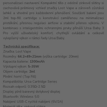
personalizaci nastavení. Kompaktní tělo z odolné zinkové slitiny si
zachovává prémiový vzhled značky Lost Vape a zároveň zůstává
lehké a vhodné pro každodenní přenášení. Součástí balení jsou
2ml top-fill cartridge s konstrukcí zaměřenou na minimalizaci
protékání, přesnou regulaci airflow a stabilní přenos výkonu. V
kombinaci s inteligentními ochrannými prvky přináší Ursa Baby 3
Pro vyšší uživatelský komfort, chytřejší ovládání a celkově
vylepšený výkon v rámci řady Ursa Baby.
Technická specifikace:
Značka: Lost Vape
Rozměry:
64.2×49×21mm
(výška cartridge: 20mm)
Kapacita baterie:
1300mAh
Výstupní výkon:
5–35W
Objem cartridge:
2ml
Plnění: horní (Top Fill)
Kompatibilita: Ursa Cartridge Series
Rozsah odporů: 0.35Ω–2.5Ω
Displej: plně barevný dotykový displej
Bluetooth: Wireless 5.0
Nabíjení: USB-C rychlé nabíjení (5V/2A)
Materiál těla: zinková slitina