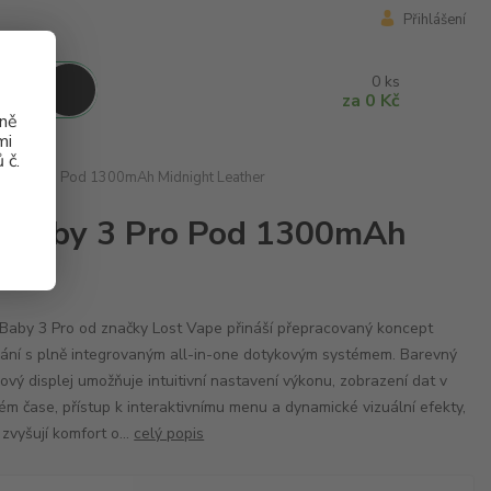
Přihlášení
0
ks
za
0 Kč
aně
mi
 č.
Baby 3 Pro Pod 1300mAh Midnight Leather
SA Baby 3 Pro Pod 1300mAh
Baby 3 Pro od značky Lost Vape přináší přepracovaný koncept
ání s plně integrovaným all-in-one dotykovým systémem. Barevný
ový displej umožňuje intuitivní nastavení výkonu, zobrazení dat v
ém čase, přístup k interaktivnímu menu a dynamické vizuální efekty,
 zvyšují komfort o...
celý popis