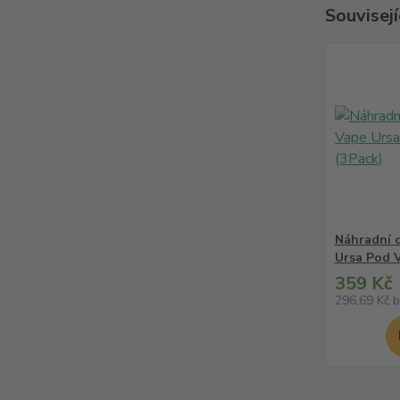
Souvisejí
Náhradní 
Ursa Pod V
359 Kč
296,69 Kč
b