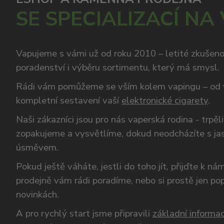
SE SPECIALIZACÍ NA
Vapujeme s vámi už od roku 2010 – letité zkušen
poradenství i výběru sortimentu, který má smysl.
Rádi vám pomůžeme se vším kolem vapingu – od 
kompletní sestavení vaší
elektronické cigarety
.
Naši zákazníci jsou pro nás vaperská rodina - trpěl
zopakujeme a vysvětlíme, dokud neodcházíte s ja
úsměvem.
Pokud ještě váháte, jestli do toho jít, přijďte k n
prodejně vám rádi poradíme, nebo si prostě jen p
novinkách.
A pro rychlý start jsme připravili
základní informac