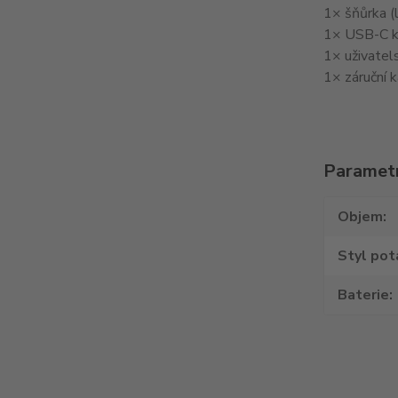
1× šňůrka (
1× USB-C k
1× uživatel
1× záruční k
Paramet
Objem
Styl pot
Baterie