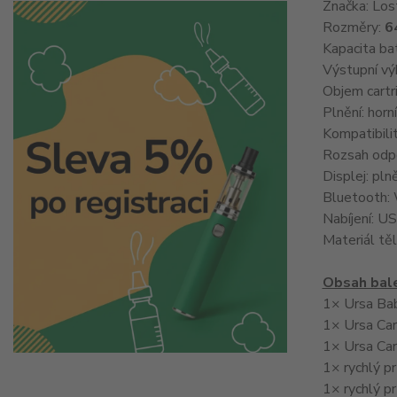
Značka: Los
Rozměry:
6
Kapacita ba
Výstupní vý
Objem cartr
Plnění: horní
Kompatibilit
Rozsah odp
Displej: pln
Bluetooth: 
Nabíjení: US
Materiál těl
Obsah bale
1× Ursa Bab
1× Ursa Car
1× Ursa Car
1× rychlý pr
1× rychlý p