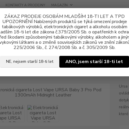
KONTAKTY A PRODEJNY
MAGAZÍN
ZÁKAZ PRODEJE OSOBÁM MLADŠÍM 18-TI LET A TPD
UPOZORNĚNÍ Nabízených produktů se týká omezení prodeje
tabákových výrobků, elektronických cigaret a alkoholu osobám
adším 18-ti let dle zákona č.379/2005 Sb. o opatřeních k ochr
řed škodami způsobenými tabákovými výrobky, alkoholem a jiný
vykovými látkami a o změně souvisejících zákonů ve znění zákonů
tronické cigarety
Lost Vape
Elektronická cigareta Lost Vape URSA 
225/2006 Sb., č. 274/2008 Sb. a č. 305/2009 Sb.
ronická cigareta Lost Vape UR
ANO, jsem starší 18-ti let
NE, nejsem starší 18-ti let
ght Leather
Ursa 
ovlád
dotyk
reáln
které