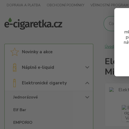
DOPRAVA A PLATBA
OBCHODNÍ PODMÍNKY
VĚRNOSTNÍ PROGRAM
ml
p
ná
Úvod
Elek
Novinky a akce
Elekt
Náplně e-liquid
Midni
Elektronické cigarety
Jednorázové
Elf Bar
EMPORIO