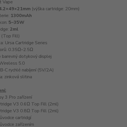
t Vape
4.2×49×21mm
(výška cartridge: 20mm)
terie:
1300mAh
kon:
5–35W
idge:
2ml
 (Top Fill)
a: Ursa Cartridge Series
orů: 0.35Ω–2.5Ω
ě barevný dotykový displej
Wireless 5.0
B-C rychlé nabíjení (5V/2A)
a: zinková slitina
ní:
y 3 Pro zařízení
tridge V3 0.6Ω Top Fill (2ml)
tridge V3 0.8Ω Top Fill (2ml)
ůvodce cartridgí
růvodce zařízením