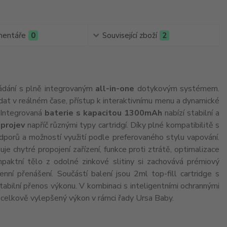
entáře
0
Související zboží
2
ádání s plně integrovaným
all-in-one
dotykovým systémem.
 dat v reálném čase, přístup k interaktivnímu menu a dynamické
. Integrovaná
baterie s kapacitou 1300mAh
nabízí stabilní a
 projev
napříč různými typy cartridgí. Díky plné kompatibilitě s
r odporů a možností využití podle preferovaného stylu vapování.
chytré propojení zařízení, funkce proti ztrátě, optimalizace
paktní tělo z odolné zinkové slitiny si zachovává prémiový
í přenášení. Součástí balení jsou 2ml top-fill cartridge s
tabilní přenos výkonu. V kombinaci s inteligentními ochrannými
a celkově vylepšený výkon v rámci řady Ursa Baby.