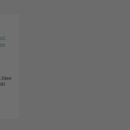
t Vape
ck)