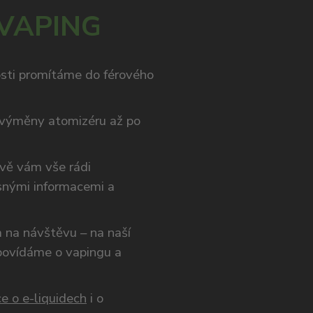
 VAPING
osti promítáme do férového
výměny atomizéru až po
ivě vám vše rádi
snými informacemi a
ám na návštěvu – na naší
opovídáme o vapingu a
e o e-liquidech
i o