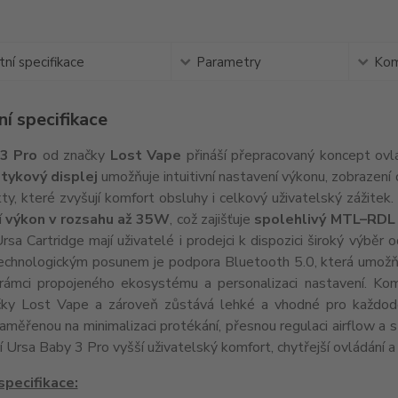
ní specifikace
Parametry
Kom
í specifikace
3 Pro
od značky
Lost Vape
přináší přepracovaný koncept ovl
tykový displej
umožňuje intuitivní nastavení výkonu, zobrazení
kty, které zvyšují komfort obsluhy i celkový uživatelský zážitek
í
výkon v rozsahu až 35W
, což zajišťuje
spolehlivý MTL–RDL
Ursa Cartridge mají uživatelé i prodejci k dispozici široký výbě
chnologickým posunem je podpora Bluetooth 5.0, která umožňuje 
rámci propojeného ekosystému a personalizaci nastavení. Kom
ky Lost Vape a zároveň zůstává lehké a vhodné pro každodenn
aměřenou na minimalizaci protékání, přesnou regulaci airflow a s
í Ursa Baby 3 Pro vyšší uživatelský komfort, chytřejší ovládání 
specifikace: