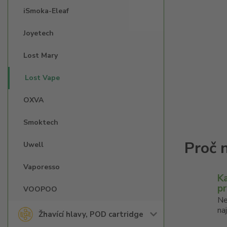
iSmoka-Eleaf
Joyetech
Lost Mary
Lost Vape
OXVA
Smoktech
Uwell
Vaporesso
K
p
VOOPOO
Ne
na
Žhavící hlavy, POD cartridge