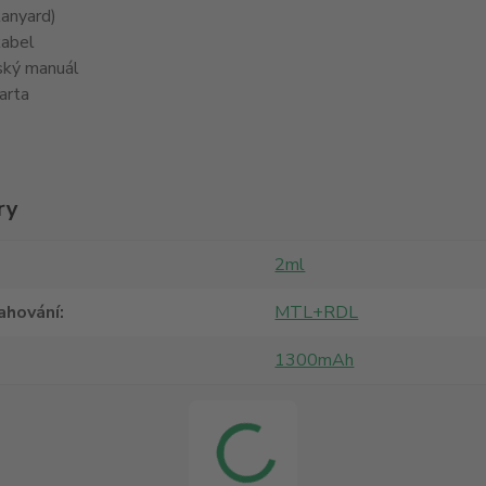
lanyard)
abel
ský manuál
arta
ry
2ml
ahování
MTL+RDL
1300mAh