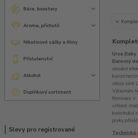
Báze, boostery
Komplet
Aroma, příchutě
Kompletn
Nikotinové sáčky a filmy
Ursa Baby 
Příslušenství
Barevný do
vizuální efe
Alkohol
konzistentn
celou sérií 
Výrazným te
Doplňkový sortiment
firmwaru v 
vzhled znač
konstrukcí z
prvky přináš
Slevy pro registrované
Technická 