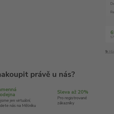
D
Re
6
57
🐕 Hl
amenná
Sleva až 20%
rodejna
Pro registrované
jsme jen virtuální,
zákazníky
jdete nás na Mělníku