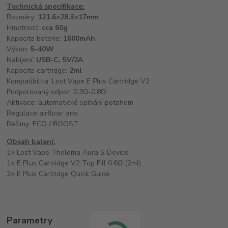
Technická specifikace:
Rozměry:
121.6×28.3×17mm
Hmotnost:
cca 60g
Kapacita baterie:
1600mAh
Výkon:
5-40W
Nabíjení:
USB-C, 5V/2A
Kapacita cartridge:
2ml
Kompatibilita: Lost Vape E Plus Cartridge V2
Podporovaný odpor: 0.3Ω-0.8Ω
Aktivace: automatické spínání potahem
Regulace airflow: ano
Režimy: ECO / BOOST
Obsah balení:
1× Lost Vape Thelema Aura S Device
1× E Plus Cartridge V2 Top Fill 0.6Ω (2ml)
2× E Plus Cartridge Quick Guide
Parametry