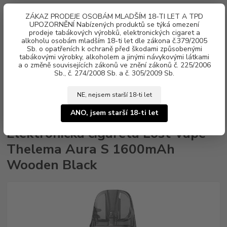
0
ks
ZÁKAZ PRODEJE OSOBÁM MLADŠÍM 18-TI LET A TPD
za
0 Kč
UPOZORNĚNÍ Nabízených produktů se týká omezení
prodeje tabákových výrobků, elektronických cigaret a
alkoholu osobám mladším 18-ti let dle zákona č.379/2005
Menu
Sb. o opatřeních k ochraně před škodami způsobenými
tabákovými výrobky, alkoholem a jinými návykovými látkami
a o změně souvisejících zákonů ve znění zákonů č. 225/2006
Sb., č. 274/2008 Sb. a č. 305/2009 Sb.
NE, nejsem starší 18-ti let
Úvod
Elektronické cigarety
Lost Vape
Elektronická cigareta Lost Vape
Thelema Aura S 1600mAh Wooden Black
ANO, jsem starší 18-ti let
Elektronická cigareta Lost Vape
Thelema Aura S 1600mAh
Wooden Black