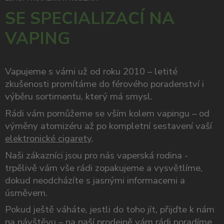
SE SPECIALIZACÍ NA
VAPING
Vapujeme s vámi už od roku 2010 – letité
zkušenosti promítáme do férového poradenství i
výběru sortimentu, který má smysl.
Rádi vám pomůžeme se vším kolem vapingu – od
výměny atomizéru až po kompletní sestavení vaší
elektronické cigarety
.
Naši zákazníci jsou pro nás vaperská rodina -
trpělivě vám vše rádi zopakujeme a vysvětlíme,
dokud neodcházíte s jasnými informacemi a
úsměvem.
Pokud ještě váháte, jestli do toho jít, přijďte k nám
na návštěvu – na naší prodejně vám rádi poradíme,