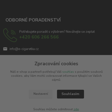
ODBORNÉ PORADENSTVÍ
Potřebujete poradit s výběrem? Neváhejte se zeptat
+420 606 266 566
info@e-cigaretka.cz
Zpracování cookies
Náš e-shop a partneři potřebují Váš
souhlas
s použitím souborů
cookies, aby Vám mohli zobrazovat informace týkající se Vašich
zájmů.
Upravit sběr cookies.
Souhlasím
Nastavení
Copyright © 2010 - 2025
Miroslav Černý - MCx.cz
. Všechna práva vyhrazena.
Vytvořeno na
Eshop-rychle.cz
Souhlas můžete odmítnout
zde
.