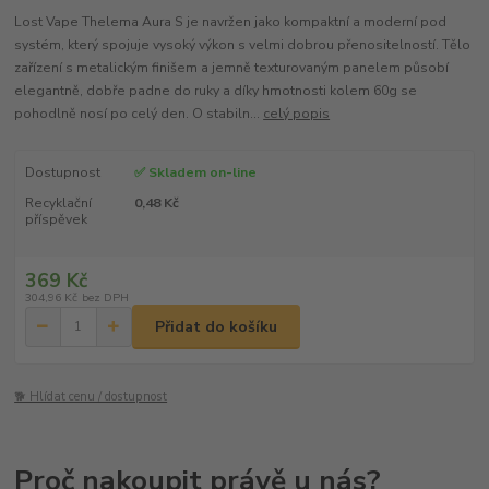
Lost Vape Thelema Aura S je navržen jako kompaktní a moderní pod
systém, který spojuje vysoký výkon s velmi dobrou přenositelností. Tělo
zařízení s metalickým finišem a jemně texturovaným panelem působí
elegantně, dobře padne do ruky a díky hmotnosti kolem 60g se
pohodlně nosí po celý den. O stabiln...
celý popis
Dostupnost
✅ Skladem on-line
Recyklační
0,48 Kč
příspěvek
369 Kč
304,96 Kč
bez DPH
Přidat do košíku
🐕 Hlídat cenu / dostupnost