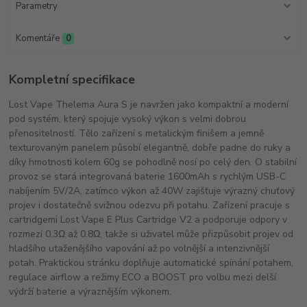
Parametry
Komentáře
0
Kompletní specifikace
Lost Vape Thelema Aura S je navržen jako kompaktní a moderní
pod systém, který spojuje vysoký výkon s velmi dobrou
přenositelností. Tělo zařízení s metalickým finišem a jemně
texturovaným panelem působí elegantně, dobře padne do ruky a
díky hmotnosti kolem 60g se pohodlně nosí po celý den. O stabilní
provoz se stará integrovaná baterie 1600mAh s rychlým USB-C
nabíjením 5V/2A, zatímco výkon až 40W zajišťuje výrazný chuťový
projev i dostatečně svižnou odezvu při potahu. Zařízení pracuje s
cartridgemi Lost Vape E Plus Cartridge V2 a podporuje odpory v
rozmezí 0.3Ω až 0.8Ω, takže si uživatel může přizpůsobit projev od
hladšího utaženějšího vapování až po volnější a intenzivnější
potah. Praktickou stránku doplňuje automatické spínání potahem,
regulace airflow a režimy ECO a BOOST pro volbu mezi delší
výdrží baterie a výraznějším výkonem.