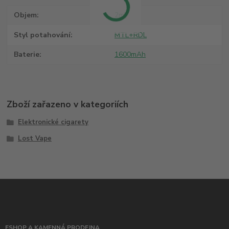
Objem
2ml
Styl potahování
MTL+RDL
Baterie
1600mAh
Zboží zařazeno v kategoriích
Elektronické cigarety
Lost Vape
ESHOP A KAMENNÁ PRODEJNA