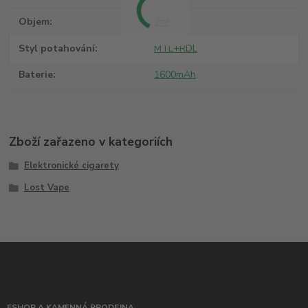
Objem
2ml
Styl potahování
MTL+RDL
Baterie
1600mAh
Zboží zařazeno v kategoriích
Elektronické cigarety
Lost Vape
ESHOP A KAMENNÁ PRODEJNA