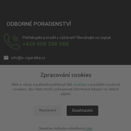
ODBORNÉ PORADENSTVÍ
Potřebujete poradit s výběrem? Neváhejte se zeptat
+420 606 266 566
info@e-cigaretka.cz
Zpracování cookies
Náš e-shop a partneři potřebují Váš
souhlas
s použitím souborů
cookies, aby Vám mohli zobrazovat informace týkající se Vašich
zájmů.
Upravit sběr cookies.
Souhlasím
Nastavení
Copyright © 2010 - 2025
Miroslav Černý - MCx.cz
. Všechna práva vyhrazena.
Vytvořeno na
Eshop-rychle.cz
Souhlas můžete odmítnout
zde
.