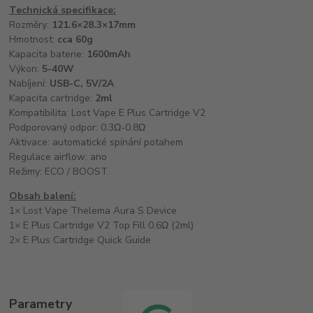
Technická specifikace:
Rozměry:
121.6×28.3×17mm
Hmotnost:
cca 60g
Kapacita baterie:
1600mAh
Výkon:
5-40W
Nabíjení:
USB-C, 5V/2A
Kapacita cartridge:
2ml
Kompatibilita: Lost Vape E Plus Cartridge V2
Podporovaný odpor: 0.3Ω-0.8Ω
Aktivace: automatické spínání potahem
Regulace airflow: ano
Režimy: ECO / BOOST
Obsah balení:
1× Lost Vape Thelema Aura S Device
1× E Plus Cartridge V2 Top Fill 0.6Ω (2ml)
2× E Plus Cartridge Quick Guide
Parametry