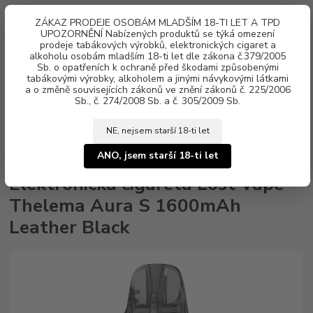
0
ks
ZÁKAZ PRODEJE OSOBÁM MLADŠÍM 18-TI LET A TPD
za
0 Kč
UPOZORNĚNÍ Nabízených produktů se týká omezení
prodeje tabákových výrobků, elektronických cigaret a
alkoholu osobám mladším 18-ti let dle zákona č.379/2005
Menu
Sb. o opatřeních k ochraně před škodami způsobenými
tabákovými výrobky, alkoholem a jinými návykovými látkami
a o změně souvisejících zákonů ve znění zákonů č. 225/2006
Sb., č. 274/2008 Sb. a č. 305/2009 Sb.
NE, nejsem starší 18-ti let
Úvod
Elektronické cigarety
Lost Vape
Elektronická cigareta Lost Vape
Thelema Aura S 1600mAh Leather Black
ANO, jsem starší 18-ti let
Elektronická cigareta Lost Vape
Thelema Aura S 1600mAh
Leather Black