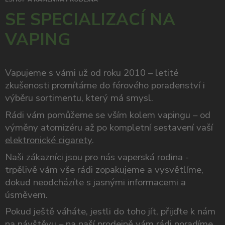
SE SPECIALIZACÍ NA
VAPING
Vapujeme s vámi už od roku 2010 – letité
zkušenosti promítáme do férového poradenství i
výběru sortimentu, který má smysl.
Rádi vám pomůžeme se vším kolem vapingu – od
výměny atomizéru až po kompletní sestavení vaší
elektronické cigarety
.
Naši zákazníci jsou pro nás vaperská rodina -
trpělivě vám vše rádi zopakujeme a vysvětlíme,
dokud neodcházíte s jasnými informacemi a
úsměvem.
Pokud ještě váháte, jestli do toho jít, přijďte k nám
na návštěvu – na naší prodejně vám rádi poradíme,