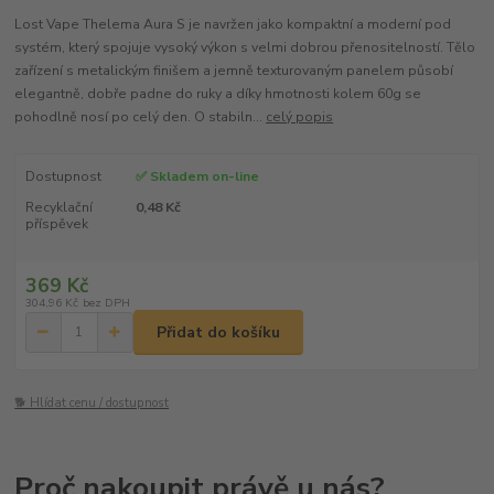
Lost Vape Thelema Aura S je navržen jako kompaktní a moderní pod
systém, který spojuje vysoký výkon s velmi dobrou přenositelností. Tělo
zařízení s metalickým finišem a jemně texturovaným panelem působí
elegantně, dobře padne do ruky a díky hmotnosti kolem 60g se
pohodlně nosí po celý den. O stabiln...
celý popis
Dostupnost
✅ Skladem on-line
Recyklační
0,48 Kč
příspěvek
369 Kč
304,96 Kč
bez DPH
Přidat do košíku
🐕 Hlídat cenu / dostupnost