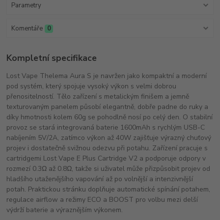
Parametry
Komentáře
0
Kompletní specifikace
Lost Vape Thelema Aura S je navržen jako kompaktní a moderní
pod systém, který spojuje vysoký výkon s velmi dobrou
přenositelností. Tělo zařízení s metalickým finišem a jemně
texturovaným panelem působí elegantně, dobře padne do ruky a
díky hmotnosti kolem 60g se pohodlně nosí po celý den. O stabilní
provoz se stará integrovaná baterie 1600mAh s rychlým USB-C
nabíjením 5V/2A, zatímco výkon až 40W zajišťuje výrazný chuťový
projev i dostatečně svižnou odezvu při potahu. Zařízení pracuje s
cartridgemi Lost Vape E Plus Cartridge V2 a podporuje odpory v
rozmezí 0.3Ω až 0.8Ω, takže si uživatel může přizpůsobit projev od
hladšího utaženějšího vapování až po volnější a intenzivnější
potah. Praktickou stránku doplňuje automatické spínání potahem,
regulace airflow a režimy ECO a BOOST pro volbu mezi delší
výdrží baterie a výraznějším výkonem.