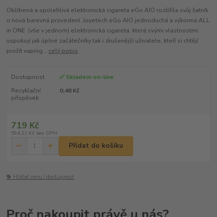
Oblíbená a spolehlivá elektronická cigareta eGo AIO rozšířila svůj šatník
o nová barevná provedení. Joyetech eGo AIO jednoduchá a výkonná ALL
in ONE (vše v jednom) elektronická cigareta, která svými vlastnostmi
uspokojí jak úplné začátečníky tak i zkušenější uživatele, kteří si chtějí
prožít vaping...
celý popis
Dostupnost
✅ Skladem on-line
Recyklační
0,48 Kč
příspěvek
719 Kč
594,21 Kč
bez DPH
Přidat do košíku
🐕 Hlídat cenu / dostupnost