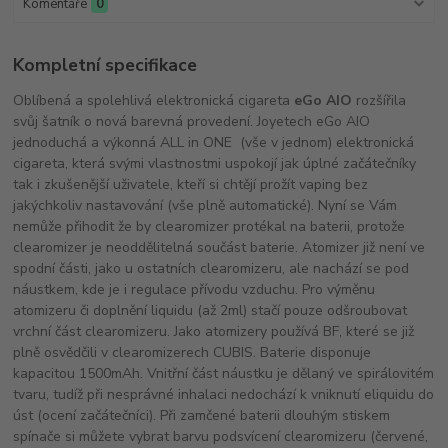
Komentáře
0
Kompletní specifikace
Oblíbená a spolehlivá elektronická cigareta
eGo AIO
rozšířila
svůj šatník o nová barevná provedení. Joyetech eGo AIO
jednoduchá a výkonná ALL in ONE (vše v jednom) elektronická
cigareta, která svými vlastnostmi uspokojí jak úplné začátečníky
tak i zkušenější uživatele, kteří si chtějí prožít vaping bez
jakýchkoliv nastavování (vše plně automatické). Nyní se Vám
nemůže přihodit že by clearomizer protékal na baterii, protože
clearomizer je neoddělitelná součást baterie. Atomizer již není ve
spodní části, jako u ostatních clearomizeru, ale nachází se pod
náustkem, kde je i regulace přívodu vzduchu. Pro výměnu
atomizeru či doplnění liquidu (až 2ml) stačí pouze odšroubovat
vrchní část clearomizeru. Jako atomizery používá BF, které se již
plně osvědčili v clearomizerech CUBIS. Baterie disponuje
kapacitou 1500mAh. Vnitřní část náustku je dělaný ve spirálovitém
tvaru, tudíž při nesprávné inhalaci nedochází k vniknutí eliquidu do
úst (ocení začátečníci). Při zamčené baterii dlouhým stiskem
spínače si můžete vybrat barvu podsvícení clearomizeru (červené,