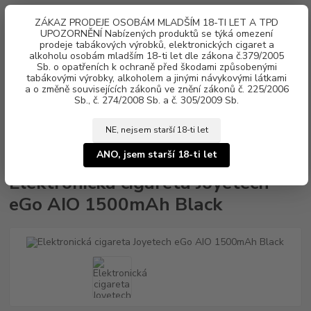
0
ks
ZÁKAZ PRODEJE OSOBÁM MLADŠÍM 18-TI LET A TPD
za
0 Kč
UPOZORNĚNÍ Nabízených produktů se týká omezení
prodeje tabákových výrobků, elektronických cigaret a
alkoholu osobám mladším 18-ti let dle zákona č.379/2005
Menu
Sb. o opatřeních k ochraně před škodami způsobenými
tabákovými výrobky, alkoholem a jinými návykovými látkami
a o změně souvisejících zákonů ve znění zákonů č. 225/2006
Sb., č. 274/2008 Sb. a č. 305/2009 Sb.
NE, nejsem starší 18-ti let
Úvod
Elektronické cigarety
Joyetech
Elektronická cigareta Joyetech eGo
AIO 1500mAh Black
ANO, jsem starší 18-ti let
Elektronická cigareta Joyetech
eGo AIO 1500mAh Black