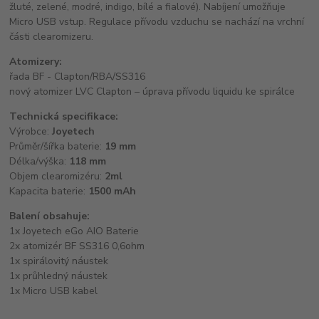
žluté, zelené, modré, indigo, bílé a fialové). Nabíjení umožňuje
Micro USB vstup. Regulace přívodu vzduchu se nachází na vrchní
části clearomizeru.
Atomizery:
řada BF - Clapton/RBA/SS316
nový atomizer LVC Clapton – úprava přívodu liquidu ke spirálce
Technická specifikace:
Výrobce:
Joyetech
Průměr/šířka baterie:
19 mm
Délka/výška:
118 mm
Objem clearomizéru:
2ml
Kapacita baterie:
1500 mAh
Balení obsahuje:
1x Joyetech eGo AIO Baterie
2x atomizér BF SS316 0,6ohm
1x spirálovitý náustek
1x průhledný náustek
1x Micro USB kabel