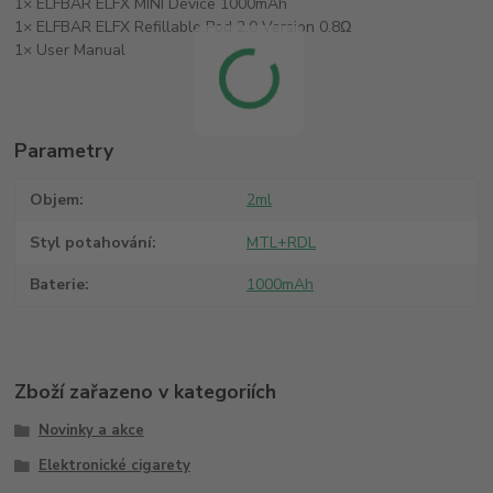
1× ELFBAR ELFX MINI Device 1000mAh
1× ELFBAR ELFX Refillable Pod 2.0 Version 0.8Ω
1× User Manual
Parametry
Objem
2ml
Styl potahování
MTL+RDL
Baterie
1000mAh
Zboží zařazeno v kategoriích
Novinky a akce
Elektronické cigarety