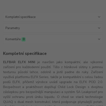
Kompletní specifikace
Parametry
Komentáře
0
Kompletní specifikace
ELFBAR ELFX MINI
je navržen jako kompaktní, ale výkonné
zařízení pro každodenní použití. Tělo z hliníkové slitiny s jemnou
texturou působí lehce, odolně a jistě padne do ruky. Zařízení
využívá platformu ELFX Series, takže je kompatibilní s celou řadou
podů ELFX, přičemž výrobce uvádí upgrade na ELFX POD 2.0.
Bezpečnost a praktičnost doplňují Child Lock Design s dvojitou
záslepkou pro bezpečnější manipulaci a systém 5A Leakproof pro
vyšší ochranu proti úniku liquidu. O chod se stará technologie
QUAQ s dual mesh konstrukcí, která podporuje plynulejší potah,