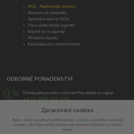
FAQ - Nejčastější dotazy
Recenze od zákazníků
Spotřební daň od 2024
Vše o elektronické cigaretě
Náplně do e-cigarety
Míchání e-liquidu
Kalkulačka pro vlastní míchání
ODBORNÉ PORADENSTVÍ
Potřebujete poradit s výběrem? Neváhejte se zeptat
+420 606 266 566
Zpracování cookies
info@e-cigaretka.cz
Náš e-shop a partneři potřebují Váš
souhlas
s použitím souborů
cookies, aby Vám mohli zobrazovat informace týkající se Vašich
zájmů.