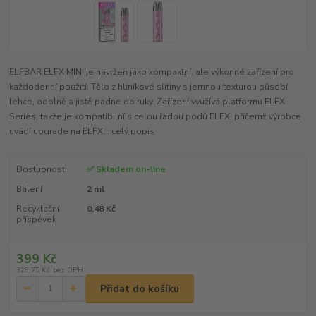
ELFBAR ELFX MINI je navržen jako kompaktní, ale výkonné zařízení pro
každodenní použití. Tělo z hliníkové slitiny s jemnou texturou působí
lehce, odolně a jistě padne do ruky. Zařízení využívá platformu ELFX
Series, takže je kompatibilní s celou řadou podů ELFX, přičemž výrobce
uvádí upgrade na ELFX...
celý popis
Dostupnost
✅ Skladem on-line
Balení
2 ml
Recyklační
0,48 Kč
příspěvek
399 Kč
329,75 Kč
bez DPH
Přidat do košíku