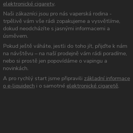
elektronické cigarety
.
Naši zákazníci jsou pro nás vaperská rodina -
trpělivě vám vše rádi zopakujeme a vysvětlíme,
dokud neodcházíte s jasnými informacemi a
úsměvem.
Pokud ještě váháte, jestli do toho jít, přijďte k nám
na návštěvu – na naší prodejně vám rádi poradíme,
nebo si prostě jen popovídáme o vapingu a
novinkách.
A pro rychlý start jsme připravili
základní informace
o e-liquidech
i o samotné
elektronické cigaretě
.