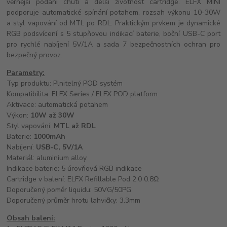
věrnější podání chuti a delší životnost cartridge. ELFX MINI
podporuje automatické spínání potahem, rozsah výkonu 10-30W
a styl vapování od MTL po RDL. Praktickým prvkem je dynamické
RGB podsvícení s 5 stupňovou indikací baterie, boční USB-C port
pro rychlé nabíjení 5V/1A a sada 7 bezpečnostních ochran pro
bezpečný provoz.
Parametry:
Typ produktu: Plnitelný POD systém
Kompatibilita: ELFX Series / ELFX POD platform
Aktivace: automatická potahem
Výkon:
10W až 30W
Styl vapování:
MTL až RDL
Baterie:
1000mAh
Nabíjení:
USB-C, 5V/1A
Materiál: aluminium alloy
Indikace baterie: 5 úrovňová RGB indikace
Cartridge v balení: ELFX Refillable Pod 2.0 0.8Ω
Doporučený poměr liquidu: 50VG/50PG
Doporučený průměr hrotu lahvičky: 3.3mm
Obsah balení: