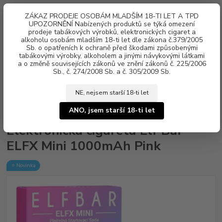
0
ks
ZÁKAZ PRODEJE OSOBÁM MLADŠÍM 18-TI LET A TPD
za
0 Kč
UPOZORNĚNÍ Nabízených produktů se týká omezení
prodeje tabákových výrobků, elektronických cigaret a
alkoholu osobám mladším 18-ti let dle zákona č.379/2005
Menu
Sb. o opatřeních k ochraně před škodami způsobenými
tabákovými výrobky, alkoholem a jinými návykovými látkami
a o změně souvisejících zákonů ve znění zákonů č. 225/2006
Sb., č. 274/2008 Sb. a č. 305/2009 Sb.
NE, nejsem starší 18-ti let
Úvod
Elektronické cigarety
Elf Bar
Elektronická cigareta Elf Bar ELFX
Mini 1000mAh Pink
ANO, jsem starší 18-ti let
Elektronická cigareta Elf Bar
ELFX Mini 1000mAh Pink
⭐ Novinka