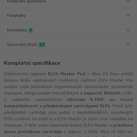
Kompletní specifikace
Parametry
Komentáře
0
Související zboží
10
Kompletní specifikace
Elektronická cigareta
ELFA Master Pod
z dílny Elf Baru potěší
širokou škálu vapingových nadšenců. Zařízení ELFA Master Vás
zaujme svým pohodlným ergonomickým zpracováním, postranním
displejem, integrovaným monočlánkem
o kapacitě 850mAh
, USB-
C nabíjením, nastavitelným
výkonem 9-18W
, ale hlavně
kompatibilností s předplněnými cartridgemi ELFA
. Právě tyto
předplněné cartridge jsou jedny z nejoblíbenějších uzavřených
POD systémů na světě a s ELFA Master je jejich chuť vyladěna na
maximum. V této sadě naleznete baterii ELFA Master a
prázdnou
znovu plnitelnou cartridge
o odporu 1,1ohm. Nyní už Vám nic