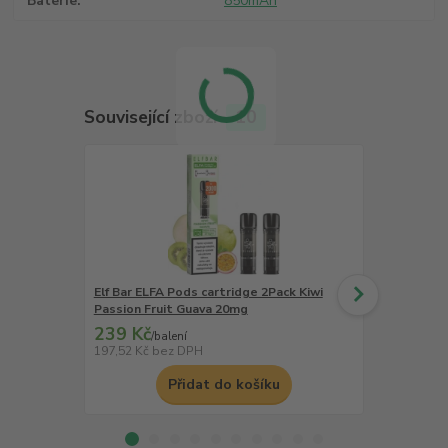
Baterie
850mAh
Související zboží
10
Elf Bar ELFA Pods cartridge 2Pack Kiwi
Elf Bar ELFA
Passion Fruit Guava 20mg
Blueberry S
239 Kč
239 Kč
/
balení
/
ba
197,52 Kč
bez DPH
197,52 Kč
be
Přidat do košíku