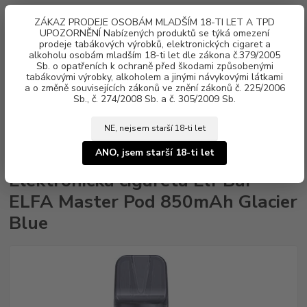
0
ks
ZÁKAZ PRODEJE OSOBÁM MLADŠÍM 18-TI LET A TPD
za
0 Kč
UPOZORNĚNÍ Nabízených produktů se týká omezení
prodeje tabákových výrobků, elektronických cigaret a
alkoholu osobám mladším 18-ti let dle zákona č.379/2005
Menu
Sb. o opatřeních k ochraně před škodami způsobenými
tabákovými výrobky, alkoholem a jinými návykovými látkami
a o změně souvisejících zákonů ve znění zákonů č. 225/2006
Sb., č. 274/2008 Sb. a č. 305/2009 Sb.
NE, nejsem starší 18-ti let
Úvod
Elektronické cigarety
Elf Bar
Elektronická cigareta Elf Bar ELFA
Master Pod 850mAh Glacier Blue
ANO, jsem starší 18-ti let
Elektronická cigareta Elf Bar
ELFA Master Pod 850mAh Glacier
Blue