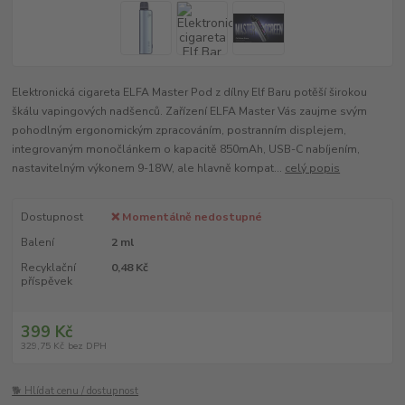
Elektronická cigareta ELFA Master Pod z dílny Elf Baru potěší širokou
škálu vapingových nadšenců. Zařízení ELFA Master Vás zaujme svým
pohodlným ergonomickým zpracováním, postranním displejem,
integrovaným monočlánkem o kapacitě 850mAh, USB-C nabíjením,
nastavitelným výkonem 9-18W, ale hlavně kompat...
celý popis
Dostupnost
❌ Momentálně nedostupné
Balení
2 ml
Recyklační
0,48 Kč
příspěvek
399 Kč
329,75 Kč
bez DPH
🐕 Hlídat cenu / dostupnost