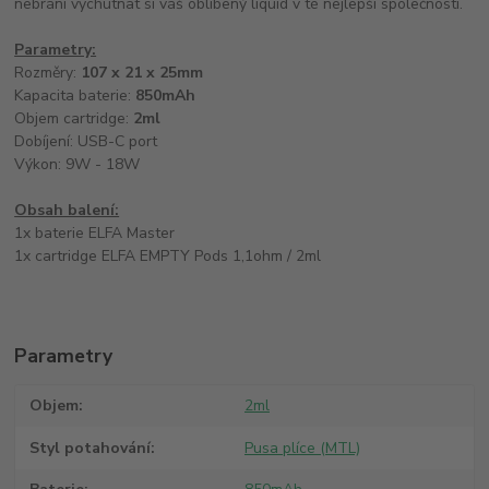
nebrání vychutnat si váš oblíbený liquid v té nejlepší společnosti.
Parametry:
Rozměry:
107 x 21 x 25mm
Kapacita baterie:
850mAh
Objem cartridge:
2ml
Dobíjení: USB-C port
Výkon: 9W - 18W
Obsah balení:
1x baterie ELFA Master
1x cartridge ELFA EMPTY Pods 1,1ohm / 2ml
Parametry
Objem
2ml
Styl potahování
Pusa plíce (MTL)