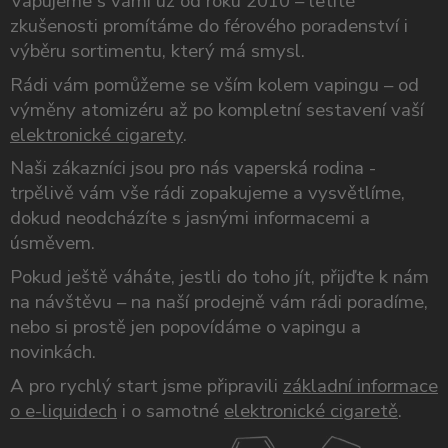
Vapujeme s vámi už od roku 2010 – letité
zkušenosti promítáme do férového poradenství i
výběru sortimentu, který má smysl.
Rádi vám pomůžeme se vším kolem vapingu – od
výměny atomizéru až po kompletní sestavení vaší
elektronické cigarety
.
Naši zákazníci jsou pro nás vaperská rodina -
trpělivě vám vše rádi zopakujeme a vysvětlíme,
dokud neodcházíte s jasnými informacemi a
úsměvem.
Pokud ještě váháte, jestli do toho jít, přijďte k nám
na návštěvu – na naší prodejně vám rádi poradíme,
nebo si prostě jen popovídáme o vapingu a
novinkách.
A pro rychlý start jsme připravili
základní informace
o e-liquidech
i o samotné
elektronické cigaretě
.