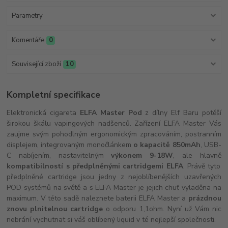
Parametry
Komentáře
0
Související zboží
10
Kompletní specifikace
Elektronická cigareta
ELFA Master Pod
z dílny Elf Baru potěší
širokou škálu vapingových nadšenců. Zařízení ELFA Master Vás
zaujme svým pohodlným ergonomickým zpracováním, postranním
displejem, integrovaným monočlánkem
o kapacitě 850mAh
, USB-
C nabíjením, nastavitelným
výkonem 9-18W
, ale hlavně
kompatibilností s předplněnými cartridgemi ELFA
. Právě tyto
předplněné cartridge jsou jedny z nejoblíbenějších uzavřených
POD systémů na světě a s ELFA Master je jejich chuť vyladěna na
maximum. V této sadě naleznete baterii ELFA Master a
prázdnou
znovu plnitelnou cartridge
o odporu 1,1ohm. Nyní už Vám nic
nebrání vychutnat si váš oblíbený liquid v té nejlepší společnosti.