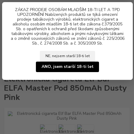
0
ks
ZÁKAZ PRODEJE OSOBÁM MLADŠÍM 18-TI LET A TPD
za
0 Kč
UPOZORNĚNÍ Nabízených produktů se týká omezení
prodeje tabákových výrobků, elektronických cigaret a
alkoholu osobám mladším 18-ti let dle zákona č.379/2005
Menu
Sb. o opatřeních k ochraně před škodami způsobenými
tabákovými výrobky, alkoholem a jinými návykovými látkami
a o změně souvisejících zákonů ve znění zákonů č. 225/2006
Sb., č. 274/2008 Sb. a č. 305/2009 Sb.
NE, nejsem starší 18-ti let
Úvod
Elektronické cigarety
Elf Bar
Elektronická cigareta Elf Bar ELFA
Master Pod 850mAh Dusty Pink
ANO, jsem starší 18-ti let
Elektronická cigareta Elf Bar
ELFA Master Pod 850mAh Dusty
Pink