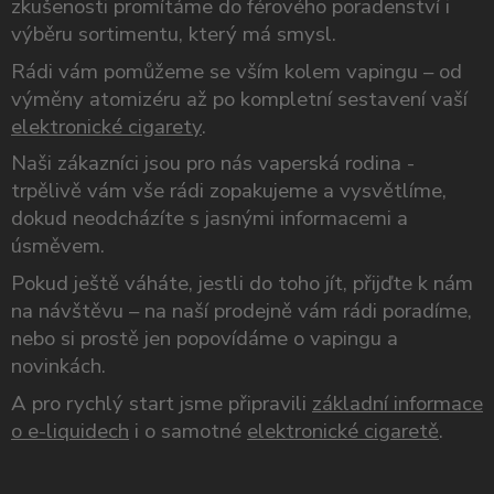
zkušenosti promítáme do férového poradenství i
výběru sortimentu, který má smysl.
Rádi vám pomůžeme se vším kolem vapingu – od
výměny atomizéru až po kompletní sestavení vaší
elektronické cigarety
.
Naši zákazníci jsou pro nás vaperská rodina -
trpělivě vám vše rádi zopakujeme a vysvětlíme,
dokud neodcházíte s jasnými informacemi a
úsměvem.
Pokud ještě váháte, jestli do toho jít, přijďte k nám
na návštěvu – na naší prodejně vám rádi poradíme,
nebo si prostě jen popovídáme o vapingu a
novinkách.
A pro rychlý start jsme připravili
základní informace
o e-liquidech
i o samotné
elektronické cigaretě
.