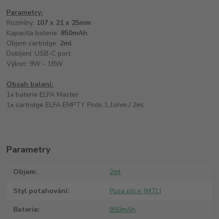
Parametry:
Rozměry:
107 x 21 x 25mm
Kapacita baterie:
850mAh
Objem cartridge:
2ml
Dobíjení: USB-C port
Výkon: 9W - 18W
Obsah balení:
1x baterie ELFA Master
1x cartridge ELFA EMPTY Pods 1,1ohm / 2ml
Parametry
Objem
2ml
Styl potahování
Pusa plíce (MTL)
Baterie
850mAh