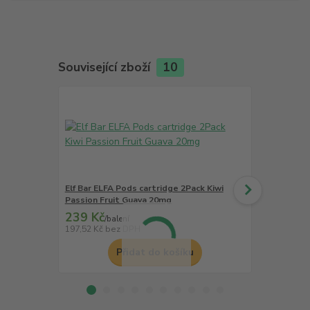
Související zboží
10
Elf Bar ELFA Pods cartridge 2Pack Kiwi
Elf Bar ELFA
Passion Fruit Guava 20mg
Blueberry S
239 Kč
239 Kč
/
balení
/
ba
197,52 Kč
bez DPH
197,52 Kč
be
Přidat do košíku