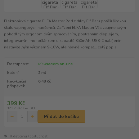
Elektronická cigareta ELFA Master Pod z dílny Elf Baru potěší širokou
škálu vapingových nadšenců. Zařízení ELFA Master Vás zaujme svým
pohodlným ergonomickým zpracováním, postranním displejem,
integrovaným monočlánkem o kapacitě 850mAh, USB-C nabíjením,
nastavitelným výkonem 9-18W, ale hlavně kompat...
celý popis
Dostupnost
✅ Skladem on-line
Balení
2 ml
Recyklační
0,48 Kč
příspěvek
399 Kč
329,75 Kč
bez DPH
Přidat do košíku
🐕 Hlídat cenu / dostupnost