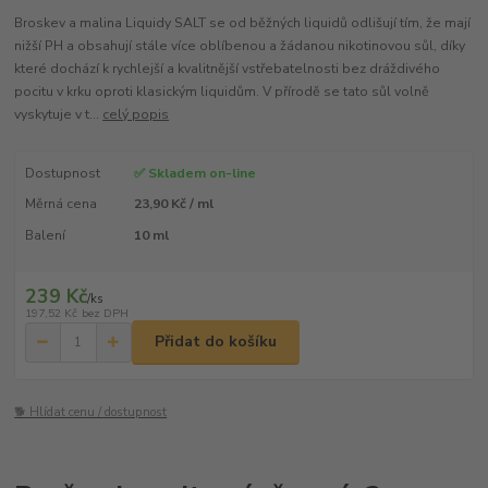
Broskev a malina Liquidy SALT se od běžných liquidů odlišují tím, že mají
nižší PH a obsahují stále více oblíbenou a žádanou nikotinovou sůl, díky
které dochází k rychlejší a kvalitnější vstřebatelnosti bez dráždivého
pocitu v krku oproti klasickým liquidům. V přírodě se tato sůl volně
vyskytuje v t...
celý popis
Dostupnost
✅ Skladem on-line
Měrná cena
23,90 Kč / ml
Balení
10 ml
239 Kč
/
ks
197,52 Kč
bez DPH
Přidat do košíku
🐕 Hlídat cenu / dostupnost