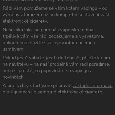
Rádi vám pomůžeme se vším kolem vapingu – od
výměny atomizéru až po kompletní sestavení vaší
elektronické cigarety
.
Naši zákazníci jsou pro nás vaperská rodina -
trpělivě vám vše rádi zopakujeme a vysvětlíme,
dokud neodcházíte s jasnými informacemi a
úsměvem.
Pokud ještě váháte, jestli do toho jít, přijďte k nám
na návštěvu – na naší prodejně vám rádi poradíme,
nebo si prostě jen popovídáme o vapingu a
novinkách.
A pro rychlý start jsme připravili
základní informace
o e-liquidech
i o samotné
elektronické cigaretě
.