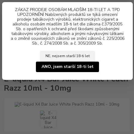
0
ks
ZÁKAZ PRODEJE OSOBÁM MLADŠÍM 18-TI LET A TPD
za
0 Kč
UPOZORNĚNÍ Nabízených produktů se týká omezení
prodeje tabákových výrobků, elektronických cigaret a
alkoholu osobám mladším 18-ti let dle zákona č.379/2005
Menu
Sb. o opatřeních k ochraně před škodami způsobenými
tabákovými výrobky, alkoholem a jinými návykovými látkami
a o změně souvisejících zákonů ve znění zákonů č. 225/2006
Sb., č. 274/2008 Sb. a č. 305/2009 Sb.
NE, nejsem starší 18-ti let
Úvod
Náplně e-liquid
Nikotinová sůl X4 Bar Juice
E-liquid X4 Bar
Juice White Peach Razz 10ml - 10mg
ANO, jsem starší 18-ti let
E-liquid X4 Bar Juice White Peach
Razz 10ml - 10mg