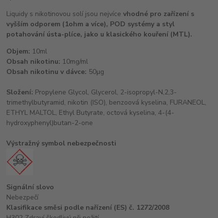
Liquidy s nikotinovou solí jsou nejvíce
vhodné pro zařízení s
vyšším odporem (1ohm a více), POD systémy a styl
potahování ústa-plíce, jako u klasického kouření (MTL).
Objem:
10ml
Obsah nikotinu:
10mg/ml
Obsah nikotinu v dávce:
50μg
Složení:
Propylene Glycol, Glycerol, 2-isopropyl-N,2,3-
trimethylbutyramid, nikotin (ISO), benzoová kyselina, FURANEOL,
ETHYL MALTOL, Ethyl Butyrate, octová kyselina, 4-(4-
hydroxyphenyl)butan-2-one
Výstražný symbol nebezpečnosti
Signální slovo
Nebezpečí
Klasifikace směsi podle nařízení (ES) č. 1272/2008
H302 Zdraví škodlivý při požití.