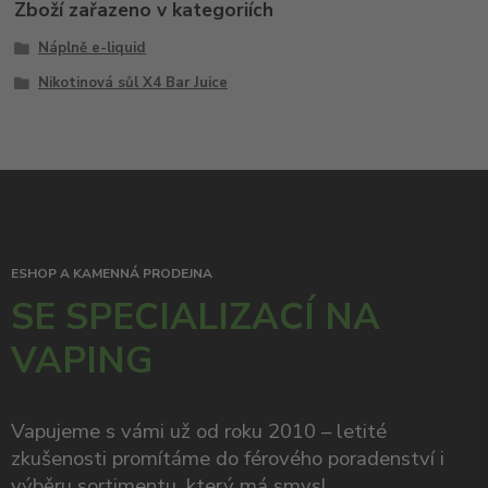
Zboží zařazeno v kategoriích
Náplně e-liquid
Nikotinová sůl X4 Bar Juice
ESHOP A KAMENNÁ PRODEJNA
SE SPECIALIZACÍ NA
VAPING
Vapujeme s vámi už od roku 2010 – letité
zkušenosti promítáme do férového poradenství i
výběru sortimentu, který má smysl.