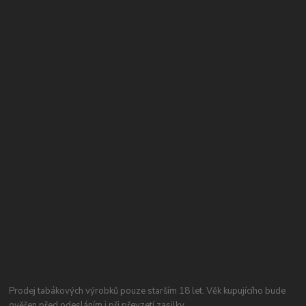
Prodej tabákových výrobků pouze starším 18 let. Věk kupujícího bude
ověřen před odesláním i při převzetí zasilky.