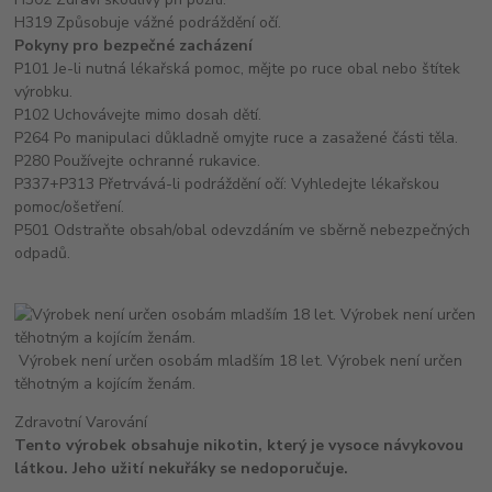
H319 Způsobuje vážné podráždění očí.
Pokyny pro bezpečné zacházení
P101 Je-li nutná lékařská pomoc, mějte po ruce obal nebo štítek
výrobku.
P102 Uchovávejte mimo dosah dětí.
P264 Po manipulaci důkladně omyjte ruce a zasažené části těla.
P280 Používejte ochranné rukavice.
P337+P313 Přetrvává-li podráždění očí: Vyhledejte lékařskou
pomoc/ošetření.
P501 Odstraňte obsah/obal odevzdáním ve sběrně nebezpečných
odpadů.
Výrobek není určen osobám mladším 18 let. Výrobek není určen
těhotným a kojícím ženám.
Zdravotní Varování
Tento výrobek obsahuje nikotin, který je vysoce návykovou
látkou. Jeho užití nekuřáky se nedoporučuje.