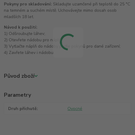
Pokyny pro skladování:
Skladujte uzamčené při teplotě do 25 °C
na temném a suchém místě. Uchovávejte mimo dosah osob
mladších 18 let.
Návod k použití:
1) Odšroubujte láhev;
2) Otevřete nádobu pro náplň;
3) Vytlačte náplň do nádoby podle pokynů pro dané zařízení;
4) Zavřete láhev i nádobu.
Původ zboží
Parametry
Druh příchutě
Ovocné