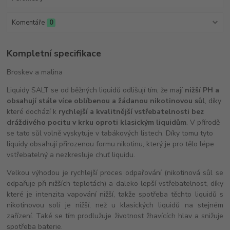
Komentáře
0
Kompletní specifikace
Broskev a malina
Liquidy SALT se od běžných liquidů odlišují tím, že mají
nižší PH a
obsahují stále více oblíbenou a žádanou nikotinovou sůl
, díky
které dochází k
rychlejší a kvalitnější vstřebatelnosti bez
dráždivého pocitu v krku oproti klasickým liquidům
. V přírodě
se tato sůl volně vyskytuje v tabákových listech. Díky tomu tyto
liquidy obsahují přirozenou formu nikotinu, který je pro tělo lépe
vstřebatelný a nezkresluje chuť liquidu.
Velkou výhodou je rychlejší proces odpařování (nikotinová sůl se
odpařuje při nižších teplotách) a daleko lepší vstřebatelnost, díky
které je intenzita vapování nižší, takže spotřeba těchto liquidů s
nikotinovou solí je nižší, než u klasických liquidů na stejném
zařízení. Také se tím prodlužuje životnost žhavících hlav a snižuje
spotřeba baterie.