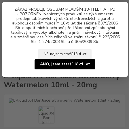
0
ks
ZÁKAZ PRODEJE OSOBÁM MLADŠÍM 18-TI LET A TPD
za
0 Kč
UPOZORNĚNÍ Nabízených produktů se týká omezení
prodeje tabákových výrobků, elektronických cigaret a
alkoholu osobám mladším 18-ti let dle zákona č.379/2005
Menu
Sb. o opatřeních k ochraně před škodami způsobenými
tabákovými výrobky, alkoholem a jinými návykovými látkami
a o změně souvisejících zákonů ve znění zákonů č. 225/2006
Sb., č. 274/2008 Sb. a č. 305/2009 Sb.
NE, nejsem starší 18-ti let
Úvod
Náplně e-liquid
Nikotinová sůl X4 Bar Juice
E-liquid X4 Bar
Juice Strawberry Watermelon 10ml - 20mg
ANO, jsem starší 18-ti let
E-liquid X4 Bar Juice Strawberry
Watermelon 10ml - 20mg