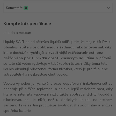
Komentáře
0
Kompletní specifikace
Jahoda a meloun
Liquidy SALT se od běžných liquidů odlišují tím, že mají
nižší PH a
obsahují stále více oblíbenou a žádanou nikotinovou sůl
, díky
které dochází k
rychlejší a kvalitnější vstřebatelnosti bez
dráždivého pocitu v krku oproti klasickým liquidům
. V přírodě
se tato sůl volně vyskytuje v tabákových listech. Díky tomu tyto
liquidy obsahují přirozenou formu nikotinu, který je pro tělo lépe
vstřebatelný a nezkresluje chuť liquidu.
Velkou výhodou je rychlejší proces odpařování (nikotinová sůl se
odpařuje při nižších teplotách) a daleko lepší vstřebatelnost, díky
které je intenzita vapování nižší, takže spotřeba těchto liquidů s
nikotinovou solí je nižší, než u klasických liquidů na stejném
zařízení. Také se tím prodlužuje životnost žhavících hlav a snižuje
spotřeba baterie.