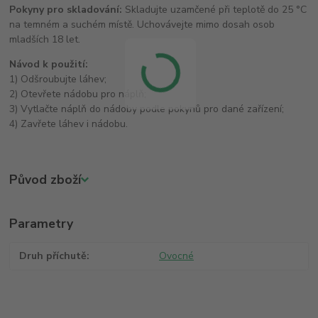
Pokyny pro skladování:
Skladujte uzamčené při teplotě do 25 °C
na temném a suchém místě. Uchovávejte mimo dosah osob
mladších 18 let.
Návod k použití:
1) Odšroubujte láhev;
2) Otevřete nádobu pro náplň;
3) Vytlačte náplň do nádoby podle pokynů pro dané zařízení;
4) Zavřete láhev i nádobu.
Původ zboží
Parametry
Druh příchutě
Ovocné