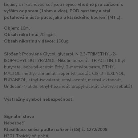
Liquidy s nikotinovou solí jsou nejvíce
vhodné pro zařízení s
vyšším odporem (1ohm a více), POD systémy a styl
potahování ústa-plíce, jako u klasického kouření (MTL).
Objem:
10ml
Obsah nikotinu:
20mg/ml
Obsah nikotinu v dávce:
100μg
Složení:
Propylene Glycol, glycerol, N 2,3-TRIMETHYL-2-
ISOPROPYL BUTYRAMIDE, Nikotin benzoát, TRIACETIN, Ethyl
butyrate, isobutyl-acetát, Ethyl 2-methylbutyrate, ETHYL
MALTOL, methyl-cinnamát, isopentyl-acetát, CIS-3-HEXENOL,
FURANEOL, ethyl-isovalerát, ethyl-acetát, methyl-oktanoát,
Undecan-4-olide, ethyl-hexanoát, propyl-acetát, Diethyl-sebakát
Výstražný symbol nebezpečnosti
Signální slovo
Nebezpečí
Klasifikace směsi podle nařízení (ES) č. 1272/2008
H301 Toxický při požití.