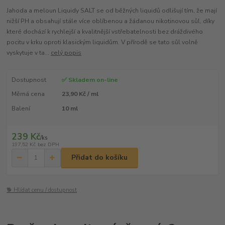
Jahoda a meloun Liquidy SALT se od běžných liquidů odlišují tím, že mají
nižší PH a obsahují stále více oblíbenou a žádanou nikotinovou sůl, díky
které dochází k rychlejší a kvalitnější vstřebatelnosti bez dráždivého
pocitu v krku oproti klasickým liquidům. V přírodě se tato sůl volně
vyskytuje v ta...
celý popis
Dostupnost
✅ Skladem on-line
Měrná cena
23,90 Kč / ml
Balení
10 ml
239 Kč
/
ks
197,52 Kč
bez DPH
Přidat do košíku
🐕 Hlídat cenu / dostupnost