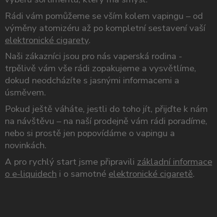
Rádi vám pomůžeme se vším kolem vapingu – od
výměny atomizéru až po kompletní sestavení vaší
elektronické cigarety
.
Naši zákazníci jsou pro nás vaperská rodina -
trpělivě vám vše rádi zopakujeme a vysvětlíme,
dokud neodcházíte s jasnými informacemi a
úsměvem.
Pokud ještě váháte, jestli do toho jít, přijďte k nám
na návštěvu – na naší prodejně vám rádi poradíme,
nebo si prostě jen popovídáme o vapingu a
novinkách.
A pro rychlý start jsme připravili
základní informace
o e-liquidech
i o samotné
elektronické cigaretě
.