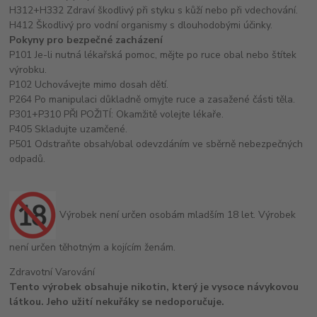
H312+H332 Zdraví škodlivý při styku s kůží nebo při vdechování.
H412 Škodlivý pro vodní organismy s dlouhodobými účinky.
Pokyny pro bezpečné zacházení
P101 Je-li nutná lékařská pomoc, mějte po ruce obal nebo štítek
výrobku.
P102 Uchovávejte mimo dosah dětí.
P264 Po manipulaci důkladně omyjte ruce a zasažené části těla.
P301+P310 PŘI POŽITÍ: Okamžitě volejte lékaře.
P405 Skladujte uzamčené.
P501 Odstraňte obsah/obal odevzdáním ve sběrně nebezpečných
odpadů.
Výrobek není určen osobám mladším 18 let. Výrobek
není určen těhotným a kojícím ženám.
Zdravotní Varování
Tento výrobek obsahuje nikotin, který je vysoce návykovou
látkou. Jeho užití nekuřáky se nedoporučuje.