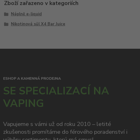
Zboží zařazeno v kategoriích
Náplně e-liquid
Nikotinová sůl X4 Bar Juice
ESHOP A KAMENNÁ PRODEJNA
SE SPECIALIZACÍ NA
VAPING
Vapujeme s vámi už od roku 2010 – letité
zkušenosti promítáme do férového poradenství i
výběru sortimentu, který má smysl.