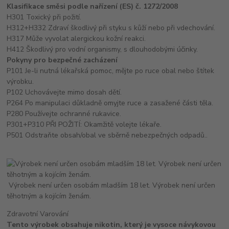
Klasifikace směsi podle nařízení (ES) č. 1272/2008
H301 Toxický při požití.
H312+H332 Zdraví škodlivý při styku s kůží nebo při vdechování.
H317 Může vyvolat alergickou kožní reakci.
H412 Škodlivý pro vodní organismy, s dlouhodobými účinky.
Pokyny pro bezpečné zacházení
P101 Je-li nutná lékařská pomoc, mějte po ruce obal nebo štítek
výrobku.
P102 Uchovávejte mimo dosah dětí.
P264 Po manipulaci důkladně omyjte ruce a zasažené části těla.
P280 Používejte ochranné rukavice.
P301+P310 PŘI POŽITÍ: Okamžitě volejte lékaře.
P501 Odstraňte obsah/obal ve sběrně nebezpečných odpadů..
Výrobek není určen osobám mladším 18 let. Výrobek není určen
těhotným a kojícím ženám.
Zdravotní Varování
Tento výrobek obsahuje nikotin, který je vysoce návykovou