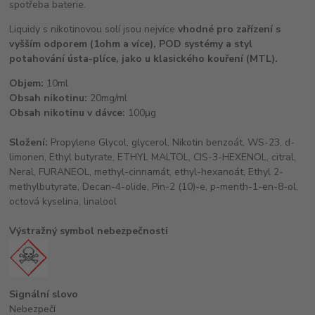
spotřeba baterie.
Liquidy s nikotinovou solí jsou nejvíce
vhodné pro zařízení s
vyšším odporem (1ohm a více), POD systémy a styl
potahování ústa-plíce, jako u klasického kouření (MTL).
Objem:
10ml
Obsah nikotinu:
20mg/ml
Obsah nikotinu v dávce:
100μg
Složení:
Propylene Glycol, glycerol, Nikotin benzoát, WS-23, d-
limonen, Ethyl butyrate, ETHYL MALTOL, CIS-3-HEXENOL, citral,
Neral, FURANEOL, methyl-cinnamát, ethyl-hexanoát, Ethyl 2-
methylbutyrate, Decan-4-olide, Pin-2 (10)-e, p-menth-1-en-8-ol,
octová kyselina, linalool
Výstražný symbol nebezpečnosti
Signální slovo
Nebezpečí