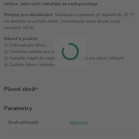
látkou. Jeho užití nekuřáky se nedoporučuje.
Pokyny pro skladování:
Skladujte uzamčené při teplotě do 25 °C
na temném a suchém místě. Uchovávejte mimo dosah osob
mladších 18 let.
Návod k použití:
1) Odšroubujte láhev;
2) Otevřete nádobu pro náplň;
3) Vytlačte náplň do nádoby podle pokynů pro dané zařízení;
4) Zavřete láhev i nádobu.
Původ zboží
Parametry
Druh příchutě
Nápojové