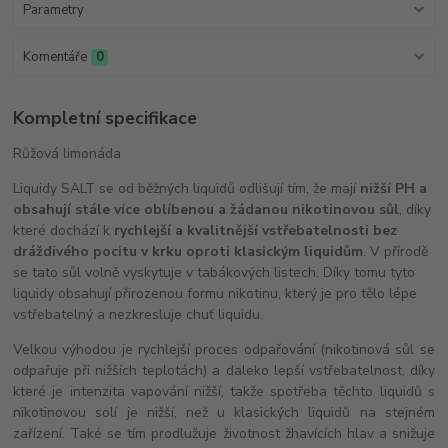
Parametry
Komentáře
0
Kompletní specifikace
Růžová limonáda
Liquidy SALT se od běžných liquidů odlišují tím, že mají
nižší PH a
obsahují stále více oblíbenou a žádanou nikotinovou sůl
, díky
které dochází k
rychlejší a kvalitnější vstřebatelnosti bez
dráždivého pocitu v krku oproti klasickým liquidům
. V přírodě
se tato sůl volně vyskytuje v tabákových listech. Díky tomu tyto
liquidy obsahují přirozenou formu nikotinu, který je pro tělo lépe
vstřebatelný a nezkresluje chuť liquidu.
Velkou výhodou je rychlejší proces odpařování (nikotinová sůl se
odpařuje při nižších teplotách) a daleko lepší vstřebatelnost, díky
které je intenzita vapování nižší, takže spotřeba těchto liquidů s
nikotinovou solí je nižší, než u klasických liquidů na stejném
zařízení. Také se tím prodlužuje životnost žhavících hlav a snižuje