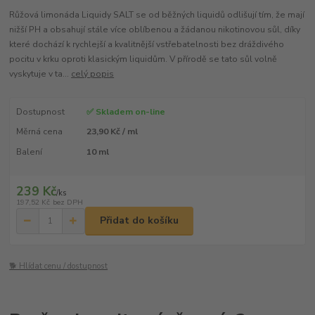
Růžová limonáda Liquidy SALT se od běžných liquidů odlišují tím, že mají
nižší PH a obsahují stále více oblíbenou a žádanou nikotinovou sůl, díky
které dochází k rychlejší a kvalitnější vstřebatelnosti bez dráždivého
pocitu v krku oproti klasickým liquidům. V přírodě se tato sůl volně
vyskytuje v ta...
celý popis
Dostupnost
✅ Skladem on-line
Měrná cena
23,90 Kč / ml
Balení
10 ml
239 Kč
/
ks
197,52 Kč
bez DPH
Přidat do košíku
🐕 Hlídat cenu / dostupnost