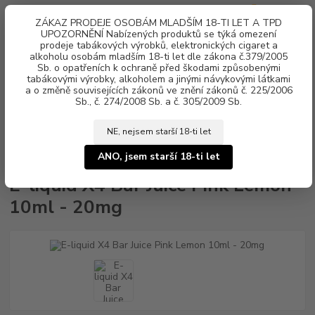
0
ks
ZÁKAZ PRODEJE OSOBÁM MLADŠÍM 18-TI LET A TPD
za
0 Kč
UPOZORNĚNÍ Nabízených produktů se týká omezení
prodeje tabákových výrobků, elektronických cigaret a
alkoholu osobám mladším 18-ti let dle zákona č.379/2005
Menu
Sb. o opatřeních k ochraně před škodami způsobenými
tabákovými výrobky, alkoholem a jinými návykovými látkami
a o změně souvisejících zákonů ve znění zákonů č. 225/2006
Sb., č. 274/2008 Sb. a č. 305/2009 Sb.
NE, nejsem starší 18-ti let
Úvod
Náplně e-liquid
Nikotinová sůl X4 Bar Juice
E-liquid X4 Bar
Juice Pink Lemon 10ml - 20mg
ANO, jsem starší 18-ti let
E-liquid X4 Bar Juice Pink Lemon
10ml - 20mg