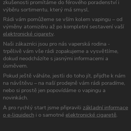
zkušenosti promítáme do férového poradenství i
výběru sortimentu, který má smysl.
Rádi vám pomůžeme se vším kolem vapingu – od
výměny atomizéru až po kompletní sestavení vaší
elektronické cigarety
.
Naši zákazníci jsou pro nás vaperská rodina -
trpělivě vám vše rádi zopakujeme a vysvětlíme,
dokud neodcházíte s jasnými informacemi a
úsměvem.
Pokud ještě váháte, jestli do toho jít, přijďte k nám
na návštěvu – na naší prodejně vám rádi poradíme,
nebo si prostě jen popovídáme o vapingu a
novinkách.
A pro rychlý start jsme připravili
základní informace
o e-liquidech
i o samotné
elektronické cigaretě
.