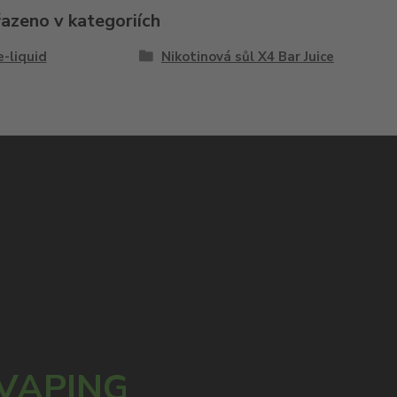
řazeno v kategoriích
e-liquid
Nikotinová sůl X4 Bar Juice
 VAPING