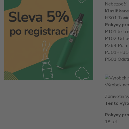
Nebezpečí
Klasifikac
H301 Toxický
Pokyny pro
P101 Je-li 
P102 Uchov
P264 Po man
P301+P310 
P501 Odstr
Výrobek nen
Zdravotní V
Tento výro
Pokyny pro
18 let.