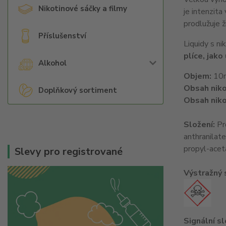
Nikotinové sáčky a filmy
je intenzita
prodlužuje ž
Příslušenství
Liquidy s ni
plíce, jako
Alkohol
Objem:
10
Obsah niko
Doplňkový sortiment
Obsah niko
Složení:
Pr
anthranilat
propyl-acet
Slevy pro registrované
Výstražný
Signální s