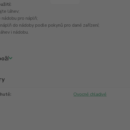
užití:
jte láhev;
 nádobu pro náplň;
 náplň do nádoby podle pokynů pro dané zařízení;
áhev i nádobu.
oží
ry
chutě
Ovocné chladivé