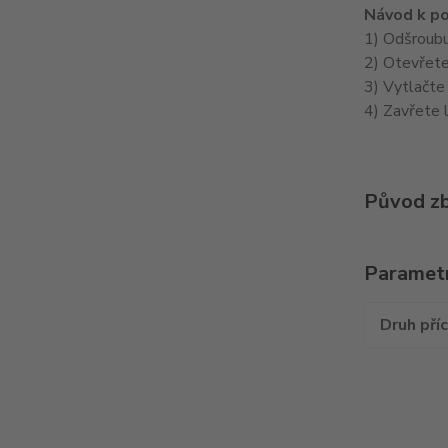
Návod k po
1) Odšroubu
2) Otevřete
3) Vytlačte
4) Zavřete l
Původ zb
Paramet
Druh pří