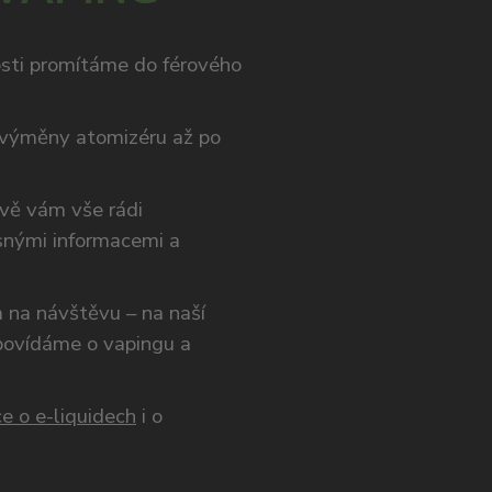
osti promítáme do férového
výměny atomizéru až po
ivě vám vše rádi
snými informacemi a
ám na návštěvu – na naší
opovídáme o vapingu a
e o e-liquidech
i o