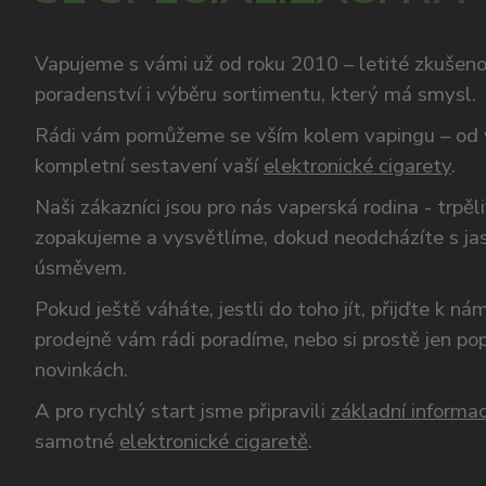
Vapujeme s vámi už od roku 2010 – letité zkušen
poradenství i výběru sortimentu, který má smysl.
Rádi vám pomůžeme se vším kolem vapingu – od 
kompletní sestavení vaší
elektronické cigarety
.
Naši zákazníci jsou pro nás vaperská rodina - trpěl
zopakujeme a vysvětlíme, dokud neodcházíte s ja
úsměvem.
Pokud ještě váháte, jestli do toho jít, přijďte k n
prodejně vám rádi poradíme, nebo si prostě jen p
novinkách.
A pro rychlý start jsme připravili
základní informac
samotné
elektronické cigaretě
.