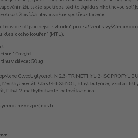
 vapování nižší, takže spotřeba těchto liquidů s nikotinovou solí j
ivotnost žhavících hlav a snižuje spotřeba baterie.
kotinovou solí jsou nejvíce
vhodné pro zařízení s vyšším odpor
 u klasického kouření (MTL).
ml
tinu:
10mg/ml
tinu v dávce:
50μg
opylene Glycol, glycerol, N 2,3-TRIMETHYL-2-ISOPROPYL B
e, Menthyl acetát, CIS-3-HEXENOL, Ethyl butyrate, Vanillin, Et
át, Ethyl 2-methylbutyrate, octová kyselina
 symbol nebezpečnosti
lovo