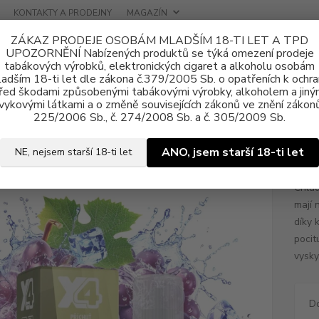
KONTAKTY A PRODEJNY
MAGAZÍN
ZÁKAZ PRODEJE OSOBÁM MLADŠÍM 18-TI LET A TPD
UPOZORNĚNÍ Nabízených produktů se týká omezení prodeje
tabákových výrobků, elektronických cigaret a alkoholu osobám
adším 18-ti let dle zákona č.379/2005 Sb. o opatřeních k ochr
řed škodami způsobenými tabákovými výrobky, alkoholem a jiný
vykovými látkami a o změně souvisejících zákonů ve znění zákonů
ně e-liquid
Nikotinová sůl X4 Bar Juice
E-liquid X4 Bar Juice Grape 
225/2006 Sb., č. 274/2008 Sb. a č. 305/2009 Sb.
uid X4 Bar Juice Grape Ice 10ml 
ANO, jsem starší 18-ti let
NE, nejsem starší 18-ti let
Chlad
mají 
díky 
pocit
vysky
D