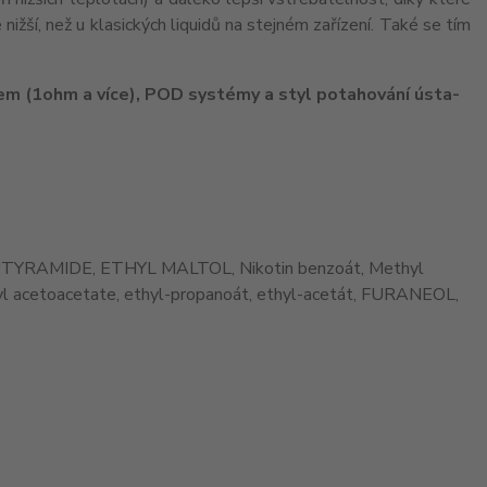
e nižší, než u klasických liquidů na stejném zařízení. Také se tím
em (1ohm a více), POD systémy a styl potahování ústa-
UTYRAMIDE, ETHYL MALTOL, Nikotin benzoát, Methyl
hyl acetoacetate, ethyl-propanoát, ethyl-acetát, FURANEOL,