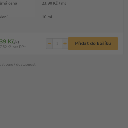
ěrná cena
23,90 Kč / ml
lení
10 ml
39 Kč
/
ks
Přidat do košíku
7,52 Kč
bez DPH
ídat cenu / dostupnost