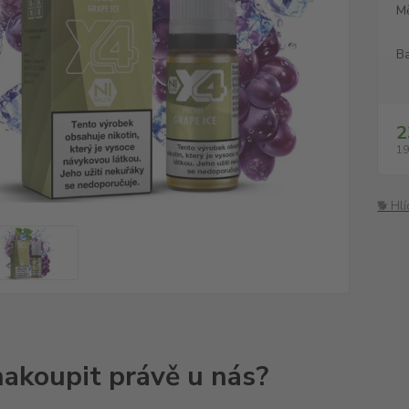
M
Ba
2
19
🐕 Hl