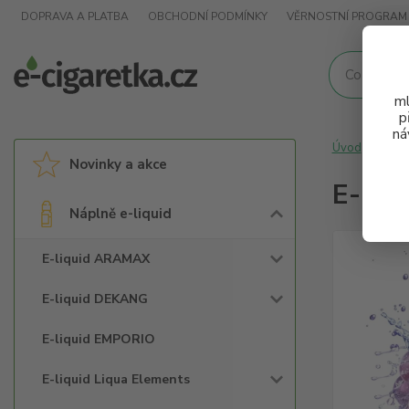
DOPRAVA A PLATBA
OBCHODNÍ PODMÍNKY
VĚRNOSTNÍ PROGRAM
ml
p
ná
Úvod
Nápl
Novinky a akce
E-liq
Náplně e-liquid
E-liquid ARAMAX
E-liquid DEKANG
E-liquid EMPORIO
E-liquid Liqua Elements