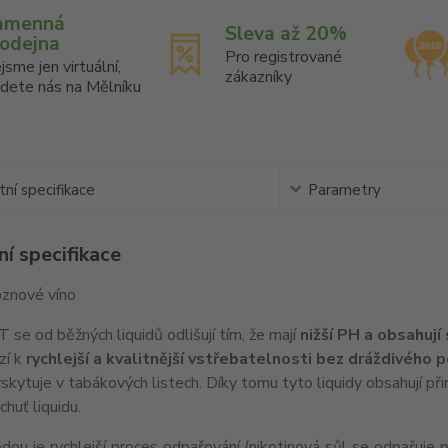
amenná
Sleva až 20%
rodejna
Pro registrované
jsme jen virtuální,
zákazníky
jdete nás na Mělníku
ní specifikace
Parametry
í specifikace
oznové víno
 se od běžných liquidů odlišují tím, že mají
nižší PH a obsahují
zí k
rychlejší a kvalitnější vstřebatelnosti bez dráždivého 
skytuje v tabákových listech. Díky tomu tyto liquidy obsahují při
chuť liquidu.
ou je rychlejší proces odpařování (nikotinová sůl se odpařuje př