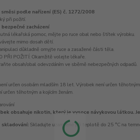
e směsi podle nařízení (ES) č. 1272/2008
 při požití.
 bezpečné zacházení
nutná lékařská pomoc, mějte po ruce obal nebo štítek výrobku.
ávejte mimo dosah dětí.
ipulaci důkladně omyjte ruce a zasažené části těla.
PŘI POŽITÍ: Okamžitě volejte lékaře.
aňte obsah/obal odevzdáním ve sběrně nebezpečných odpadů.
í určen těhotným a kojícím ženám.
arování
bek obsahuje nikotin, který je vysoce návykovou látkou. Je
 skladování:
Skladujte uzamčené při teplotě do 25 °C na tem