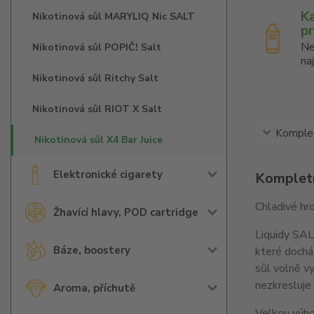
K
Nikotinová sůl MARYLIQ Nic SALT
p
Ne
Nikotinová sůl POPIČ! Salt
na
Nikotinová sůl Ritchy Salt
Nikotinová sůl RIOT X Salt
Komplet
Nikotinová sůl X4 Bar Juice
Elektronické cigarety
Kompletn
Chladivé hr
Žhavící hlavy, POD cartridge
Liquidy SALT
Báze, boostery
které dochá
sůl volně vy
nezkresluje 
Aroma, příchutě
Velkou výhod