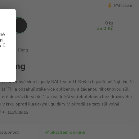
Přihlášení
0
ks
za
0 Kč
aně
mi
 č.
Ice 10ml - 10mg
- 10mg
ivé hroznové víno Liquidy SALT se od běžných liquidů odlišují tím, že
nižší PH a obsahují stále více oblíbenou a žádanou nikotinovou sůl,
které dochází k rychlejší a kvalitnější vstřebatelnosti bez dráždivého
u v krku oproti klasickým liquidům. V přírodě se tato sůl volně
tu...
celý popis
ostupnost
✅ Skladem on-line