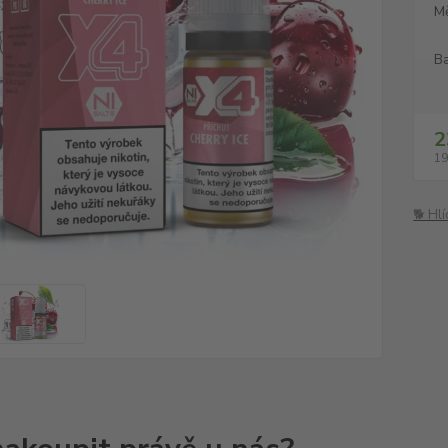
M
Ba
2
19
🐕 Hl