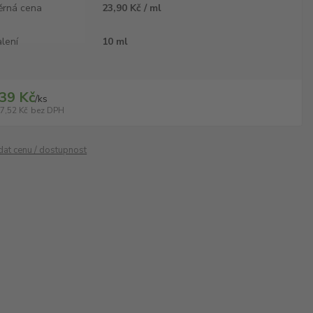
ěrná cena
23,90 Kč / ml
lení
10 ml
39 Kč
/
ks
7,52 Kč
bez DPH
ídat cenu / dostupnost