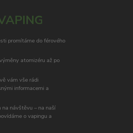
 VAPING
osti promítáme do férového
výměny atomizéru až po
ivě vám vše rádi
snými informacemi a
ám na návštěvu – na naší
opovídáme o vapingu a