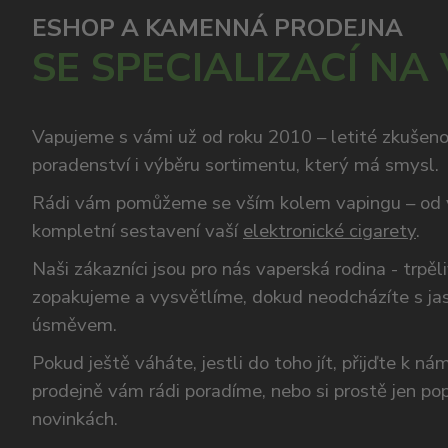
ESHOP A KAMENNÁ PRODEJNA
SE SPECIALIZACÍ NA
Vapujeme s vámi už od roku 2010 – letité zkušen
poradenství i výběru sortimentu, který má smysl.
Rádi vám pomůžeme se vším kolem vapingu – od 
kompletní sestavení vaší
elektronické cigarety
.
Naši zákazníci jsou pro nás vaperská rodina - trpěl
zopakujeme a vysvětlíme, dokud neodcházíte s ja
úsměvem.
Pokud ještě váháte, jestli do toho jít, přijďte k n
prodejně vám rádi poradíme, nebo si prostě jen p
novinkách.