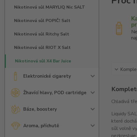
Nikotinová sůl MARYLIQ Nic SALT
K
Nikotinová sůl POPIČ! Salt
p
Ne
Nikotinová sůl Ritchy Salt
na
Nikotinová sůl RIOT X Salt
Nikotinová sůl X4 Bar Juice
Komplet
Elektronické cigarety
Kompletn
Žhavící hlavy, POD cartridge
Chladivá tř
Báze, boostery
Liquidy SALT
které dochá
Aroma, příchutě
sůl volně vy
nezkresluje 