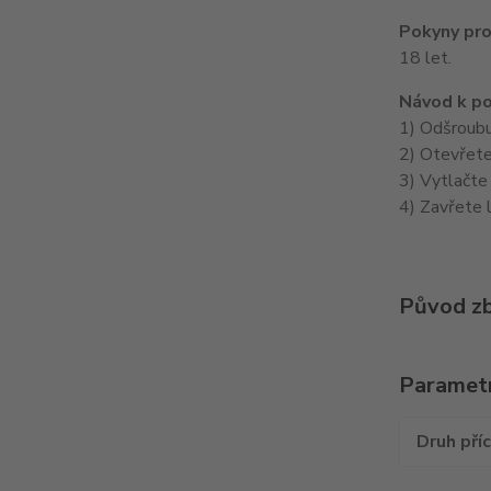
Pokyny pro
18 let.
Návod k po
1) Odšroubu
2) Otevřete
3) Vytlačte
4) Zavřete l
Původ zb
Paramet
Druh pří