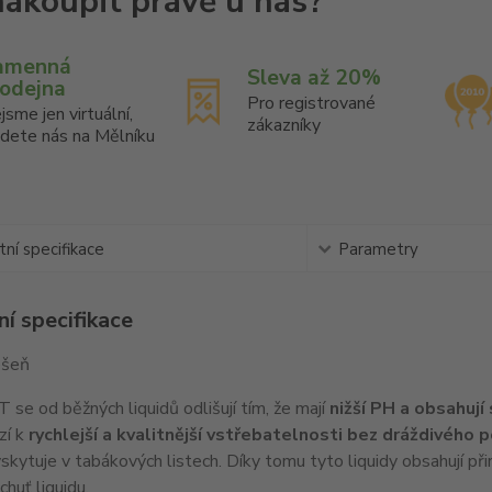
amenná
Sleva až 20%
rodejna
Pro registrované
jsme jen virtuální,
zákazníky
jdete nás na Mělníku
ní specifikace
Parametry
í specifikace
ešeň
 se od běžných liquidů odlišují tím, že mají
nižší PH a obsahují
zí k
rychlejší a kvalitnější vstřebatelnosti bez dráždivého 
skytuje v tabákových listech. Díky tomu tyto liquidy obsahují při
chuť liquidu.