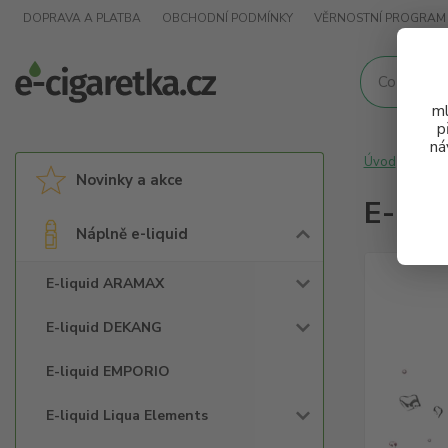
DOPRAVA A PLATBA
OBCHODNÍ PODMÍNKY
VĚRNOSTNÍ PROGRAM
ml
p
ná
Úvod
Nápl
Novinky a akce
E-liq
Náplně e-liquid
E-liquid ARAMAX
E-liquid DEKANG
E-liquid EMPORIO
E-liquid Liqua Elements