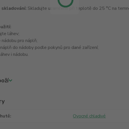
 skladování:
Skladujte uzamčené při teplotě do 25 °C na tem
užití:
jte láhev;
 nádobu pro náplň;
 náplň do nádoby podle pokynů pro dané zařízení;
áhev i nádobu.
oží
ry
chutě
Ovocné chladivé