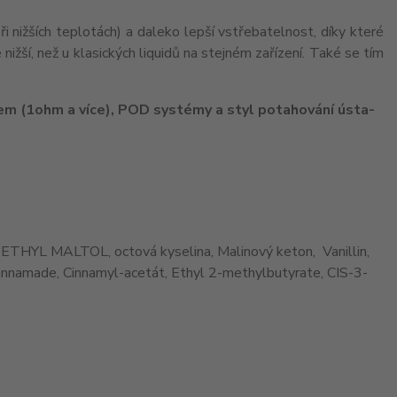
i nižších teplotách) a daleko lepší vstřebatelnost, díky které
e nižší, než u klasických liquidů na stejném zařízení. Také se tím
em (1ohm a více), POD systémy a styl potahování ústa-
 ETHYL MALTOL, octová kyselina, Malinový keton, Vanillin,
innamade, Cinnamyl-acetát, Ethyl 2-methylbutyrate, CIS-3-