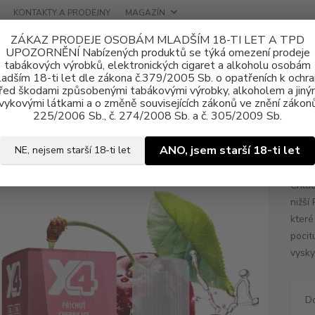
KONTAKTY A PRODEJNY
MAGAZÍN
ZÁKAZ PRODEJE OSOBÁM MLADŠÍM 18-TI LET A TPD
UPOZORNĚNÍ Nabízených produktů se týká omezení prodeje
tabákových výrobků, elektronických cigaret a alkoholu osobám
adším 18-ti let dle zákona č.379/2005 Sb. o opatřeních k ochr
řed škodami způsobenými tabákovými výrobky, alkoholem a jiný
vykovými látkami a o změně souvisejících zákonů ve znění zákonů
ně e-liquid
Nikotinová sůl X4 Bar Juice
E-liquid X4 Bar Juice Cherry
225/2006 Sb., č. 274/2008 Sb. a č. 305/2009 Sb.
uid X4 Bar Juice Cherry Ice 10ml
ANO, jsem starší 18-ti let
NE, nejsem starší 18-ti let
Chlad
nižší
které
pocit
vysky
D