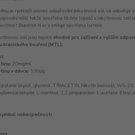
ou je rychlejší proces odpařování (nikotinová sůl se odpařuje př
 vapování nižší, takže spotřeba těchto liquidů s nikotinovou solí j
ivotnost žhavících hlav a snižuje spotřeba baterie.
kotinovou solí jsou nejvíce
vhodné pro zařízení s vyšším odpor
 u klasického kouření (MTL).
ml
tinu:
20mg/ml
tinu v dávce:
100μg
opylene Glycol, glycerol, TRIACETIN, Nikotin benzoát, WS-23,
ylbenzaldehyde, L-menthol, 1,2-propanediol-1-acetate, Ethyl c
 symbol nebezpečnosti
lovo