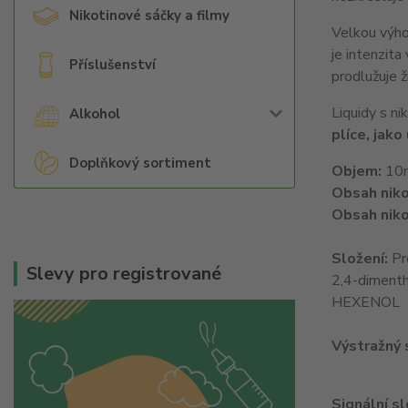
Nikotinové sáčky a filmy
Velkou výhod
je intenzita
Příslušenství
prodlužuje ž
Liquidy s ni
Alkohol
plíce, jako
Doplňkový sortiment
Objem:
10
Obsah niko
Obsah niko
Složení:
Pr
Slevy pro registrované
2,4-dimenth
HEXENOL
Výstražný
Signální s