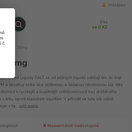
Přihlášení
0
ks
za
0 Kč
aně
mi
 č.
 Ice 10ml - 20mg
 - 20mg
ivá třešeň Liquidy SALT se od běžných liquidů odlišují tím, že mají
 PH a obsahují stále více oblíbenou a žádanou nikotinovou sůl, díky
 dochází k rychlejší a kvalitnější vstřebatelnosti bez dráždivého
u v krku oproti klasickým liquidům. V přírodě se tato sůl volně
tuje v ta...
celý popis
ostupnost
❌ Momentálně nedostupné