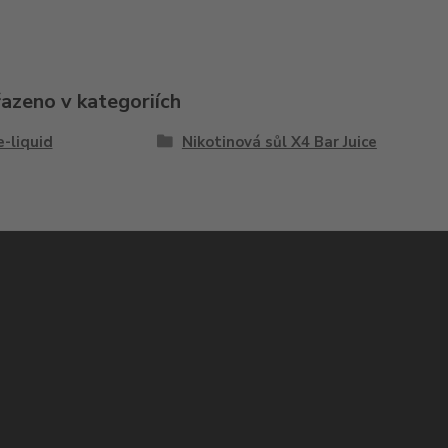
řazeno v kategoriích
e-liquid
Nikotinová sůl X4 Bar Juice