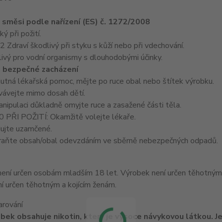
e směsi podle nařízení (ES) č. 1272/2008
 při požití.
draví škodlivý při styku s kůží nebo při vdechování.
vý pro vodní organismy s dlouhodobými účinky.
 bezpečné zacházení
nutná lékařská pomoc, mějte po ruce obal nebo štítek výrobku.
ávejte mimo dosah dětí.
ipulaci důkladně omyjte ruce a zasažené části těla.
PŘI POŽITÍ: Okamžitě volejte lékaře.
ujte uzamčené.
aňte obsah/obal odevzdáním ve sběrně nebezpečných odpadů.
í určen těhotným a kojícím ženám.
arování
bek obsahuje nikotin, který je vysoce návykovou látkou. Je