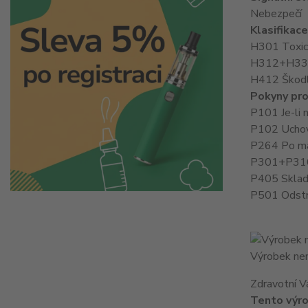
Nebezpečí
Klasifikac
H301 Toxický
H312+H332 Z
H412 Škodli
Pokyny pro
P101 Je-li 
P102 Uchov
P264 Po man
P301+P310 
P405 Sklad
P501 Odstr
Výrobek nen
Zdravotní V
Tento výro