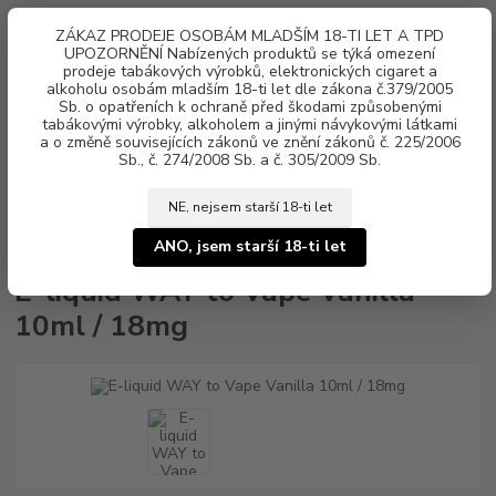
0
ks
ZÁKAZ PRODEJE OSOBÁM MLADŠÍM 18-TI LET A TPD
za
0 Kč
UPOZORNĚNÍ Nabízených produktů se týká omezení
prodeje tabákových výrobků, elektronických cigaret a
alkoholu osobám mladším 18-ti let dle zákona č.379/2005
Menu
Sb. o opatřeních k ochraně před škodami způsobenými
tabákovými výrobky, alkoholem a jinými návykovými látkami
a o změně souvisejících zákonů ve znění zákonů č. 225/2006
Sb., č. 274/2008 Sb. a č. 305/2009 Sb.
NE, nejsem starší 18-ti let
Úvod
Náplně e-liquid
E-liquid WAY to Vape
E-liquid WAY to Vape
Vanilla 10ml / 18mg
ANO, jsem starší 18-ti let
E-liquid WAY to Vape Vanilla
10ml / 18mg