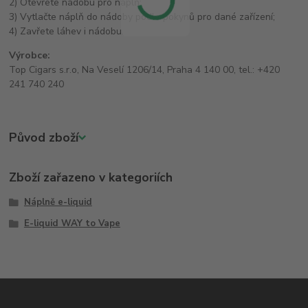
2) Otevřete nádobu pro náplň;
3) Vytlačte náplň do nádoby podle pokynů pro dané zařízení;
4) Zavřete láhev i nádobu.
Výrobce:
Top Cigars s.r.o, Na Veselí 1206/14, Praha 4 140 00, tel.: +420
241 740 240
Původ zboží
Zboží zařazeno v kategoriích
Náplně e-liquid
E-liquid WAY to Vape