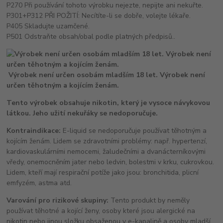
P270 Při používání tohoto výrobku nejezte, nepijte ani nekuřte.
P301+P312 PŘI POŽITÍ: Necítíte-li se dobře, volejte lékaře.
P405 Skladujte uzamčené.
P501 Odstraňte obsah/obal podle platných předpisů..
Výrobek není určen osobám mladším 18 let. Výrobek není
určen těhotným a kojícím ženám.
Tento výrobek obsahuje nikotin, který je vysoce návykovou
látkou. Jeho užití nekuřáky se nedoporučuje.
Kontraindikace:
E-liquid se nedoporučuje používat těhotným a
kojícím ženám. Lidem se zdravotními problémy: např. hypertenzí,
kardiovaskulárními nemocemi, žaludečními a dvanácterníkovými
vředy, onemocněním jater nebo ledvin, bolestmi v krku, cukrovkou.
Lidem, kteří mají respirační potíže jako jsou: bronchitida, plicní
emfyzém, astma atd.
Varování pro rizikové skupiny:
Tento produkt by neměly
používat těhotné a kojící ženy, osoby které jsou alergické na
nikotin nebo jinou složku obsaženou v e-kapalině a osoby mladší