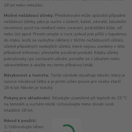
18 let nebo nekuřáci.
Možné nežádoucí účinky:
Předávkování může způsobit případné
nežádoucí účinky, jako je sucho v ústech, kašel, závratě, žaludeční
nevolnost, pocit na omdlení nebo zvracení, podráždění kůže, očí
nebo úst apod. Prosím umyjte si ruce, pokud jste přišli s kapalinou
do styku. Jestli se vyskytne některý z těchto nežádoucích účinků,
včetně případných vedlejších účinků, které nejsou uvedeny v této
příbalové informaci, přestaňte používat produkt. Kdyby účinky
pokračovaly i po zastavení užívání, poraďte se s lékařem nebo
zdravotníkem a ukažte mu tento příbalový leták..
Návykovost a toxicita:
Tento výrobek obsahuje nikotin, který je
vysoce návyková látka a je proto určen pouze pro osoby starší
18-ti let. Nikotin je toxický.
Pokyny pro skladování:
Skladujte uzamčené při teplotě do 25 °C
na temném a suchém místě. Uchovávejte mimo dosah osob
mladších 18 let.
Návod k použití:
1) Odšroubujte láhev;