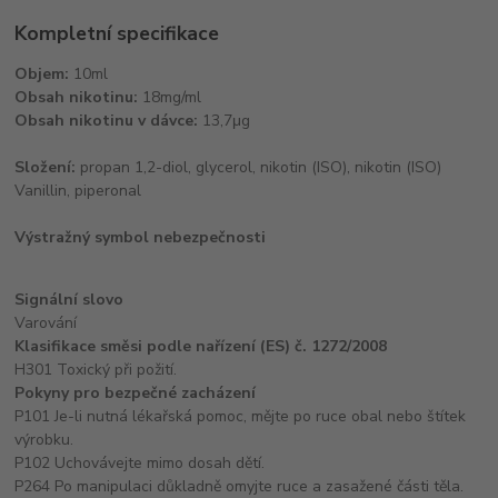
Kompletní specifikace
Objem:
10ml
Obsah nikotinu:
18mg/ml
Obsah nikotinu v dávce:
13,7μg
Složení:
propan 1,2-diol, glycerol, nikotin (ISO), nikotin (ISO)
Vanillin, piperonal
Výstražný symbol nebezpečnosti
Signální slovo
Varování
Klasifikace směsi podle nařízení (ES) č. 1272/2008
H301 Toxický při požití.
Pokyny pro bezpečné zacházení
P101 Je-li nutná lékařská pomoc, mějte po ruce obal nebo štítek
výrobku.
P102 Uchovávejte mimo dosah dětí.
P264 Po manipulaci důkladně omyjte ruce a zasažené části těla.