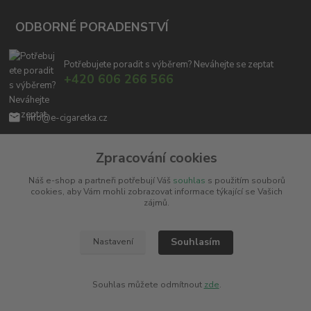
ODBORNÉ PORADENSTVÍ
Potřebujete poradit s výběrem? Neváhejte se zeptat
+420 606 266 566
info@e-cigaretka.cz
Zpracování cookies
Náš e-shop a partneři potřebují Váš
souhlas
s použitím souborů
cookies, aby Vám mohli zobrazovat informace týkající se Vašich
zájmů.
Upravit sběr cookies.
Souhlasím
Nastavení
Copyright © 2010 - 2025
Miroslav Černý - MCx.cz
. Všechna práva vyhrazena.
Vytvořeno na
Eshop-rychle.cz
Souhlas můžete odmítnout
zde
.