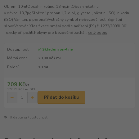
Objem: 10mlObsah nikotinu: 18mg/mlObsah nikotinu
v dávce: 13,7μgSložení: propan 1,2-diol, glycerol, nikotin (ISO), nikotin
(ISO) Vanillin, piperonalVýstražný symbol nebezpečnosti Signální
slovoVarováníKlasifikace směsi podle nařízení (ES) č. 1272/2008H301
Toxický při požití.Pokyny pro bezpečné zachá...
celý popis
Dostupnost
✅ Skladem on-line
Měrná cena
20,90 Kč / ml
Balení
10 ml
209 Kč
/
ks
172,73 Kč
bez DPH
Přidat do košíku
🐕 Hlídat cenu / dostupnost