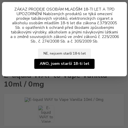
0
ks
ZÁKAZ PRODEJE OSOBÁM MLADŠÍM 18-TI LET A TPD
za
0 Kč
UPOZORNĚNÍ Nabízených produktů se týká omezení
prodeje tabákových výrobků, elektronických cigaret a
alkoholu osobám mladším 18-ti let dle zákona č.379/2005
Menu
Sb. o opatřeních k ochraně před škodami způsobenými
tabákovými výrobky, alkoholem a jinými návykovými látkami
a o změně souvisejících zákonů ve znění zákonů č. 225/2006
Sb., č. 274/2008 Sb. a č. 305/2009 Sb.
NE, nejsem starší 18-ti let
Úvod
Náplně e-liquid
E-liquid WAY to Vape
E-liquid WAY to Vape
Vanilla 10ml / 0mg
ANO, jsem starší 18-ti let
E-liquid WAY to Vape Vanilla
10ml / 0mg