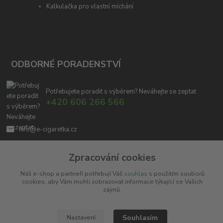
Kalkulačka pro vlastní míchání
ODBORNÉ PORADENSTVÍ
Potřebujete poradit s výběrem? Neváhejte se zeptat
+420 606 266 566
info@e-cigaretka.cz
Zpracování cookies
Náš e-shop a partneři potřebují Váš
souhlas
s použitím souborů
cookies, aby Vám mohli zobrazovat informace týkající se Vašich
zájmů.
Upravit sběr cookies.
Souhlasím
Nastavení