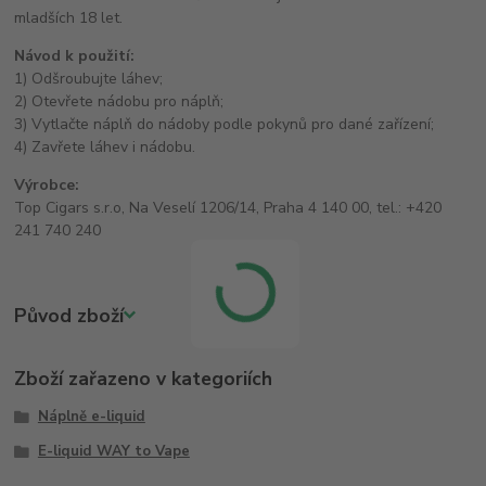
mladších 18 let.
Návod k použití:
1) Odšroubujte láhev;
2) Otevřete nádobu pro náplň;
3) Vytlačte náplň do nádoby podle pokynů pro dané zařízení;
4) Zavřete láhev i nádobu.
Výrobce:
Top Cigars s.r.o, Na Veselí 1206/14, Praha 4 140 00, tel.: +420
241 740 240
Původ zboží
Zboží zařazeno v kategoriích
Náplně e-liquid
E-liquid WAY to Vape