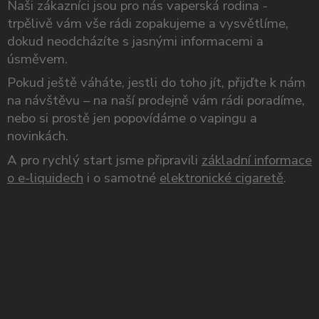
Naši zákazníci jsou pro nás vaperská rodina -
trpělivě vám vše rádi zopakujeme a vysvětlíme,
dokud neodcházíte s jasnými informacemi a
úsměvem.
Pokud ještě váháte, jestli do toho jít, přijďte k nám
na návštěvu – na naší prodejně vám rádi poradíme,
nebo si prostě jen popovídáme o vapingu a
novinkách.
A pro rychlý start jsme připravili
základní informace
o e-liquidech
i o samotné
elektronické cigaretě
.