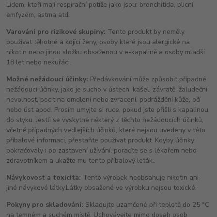
Lidem, kteří mají respirační potíže jako jsou: bronchitida, plicní
emfyzém, astma atd.
Varování pro rizikové skupiny:
Tento produkt by neměly
používat těhotné a kojící ženy, osoby které jsou alergické na
nikotin nebo jinou složku obsaženou v e-kapalině a osoby mladší
18 let nebo nekuřáci.
Možné nežádoucí účinky:
Předávkování může způsobit případné
nežádoucí účinky, jako je sucho v ústech, kašel, závratě, žaludeční
nevolnost, pocit na omdlení nebo zvracení, podráždění kůže, očí
nebo úst apod. Prosím umyjte si ruce, pokud jste přišli s kapalinou
do styku. Jestli se vyskytne některý z těchto nežádoucích účinků,
včetně případných vedlejších účinků, které nejsou uvedeny v této
příbalové informaci, přestaňte používat produkt. Kdyby účinky
pokračovaly i po zastavení užívání, poraďte se s lékařem nebo
zdravotníkem a ukažte mu tento příbalový leták..
Návykovost a toxicita:
Tento výrobek neobsahuje nikotin ani
jiné návykové látky.Látky obsažené ve výrobku nejsou toxické.
Pokyny pro skladování:
Skladujte uzamčené při teplotě do 25 °C
na temném a suchém místě. Uchovávejte mimo dosah osob