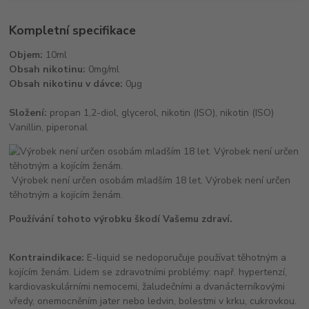
Kompletní specifikace
Objem:
10ml
Obsah nikotinu:
0mg/ml
Obsah nikotinu v dávce:
0μg
Složení:
propan 1,2-diol, glycerol, nikotin (ISO), nikotin (ISO)
Vanillin, piperonal
Výrobek není určen osobám mladším 18 let. Výrobek není určen
těhotným a kojícím ženám.
Používání tohoto výrobku škodí Vašemu zdraví.
Kontraindikace:
E-liquid se nedoporučuje používat těhotným a
kojícím ženám. Lidem se zdravotními problémy: např. hypertenzí,
kardiovaskulárními nemocemi, žaludečními a dvanácterníkovými
vředy, onemocněním jater nebo ledvin, bolestmi v krku, cukrovkou.