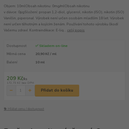
Objem: 10mlObsah nikotinu: 0mg/mlObsah nikotinu
v dávce: 0μgSložení: propan 1,2-diol, glycerol, nikotin (ISO), nikotin (ISO)
Vanillin, piperonal Výrobek není určen osobám mladším 18 let. Výrobek
není určen těhotným a kojícím ženám. Používání tohoto výrobku škodí
Vašemu zdraví. Kontraindikace: E-liq...
celý popis
Dostupnost
✅ Skladem on-line
Měrná cena
20,90 Kč / ml
Balení
10 ml
209 Kč
/
ks
172,73 Kč
bez DPH
Přidat do košíku
🐕 Hlídat cenu / dostupnost