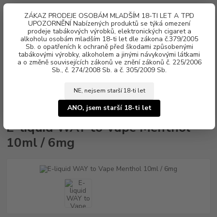
0
ks
ZÁKAZ PRODEJE OSOBÁM MLADŠÍM 18-TI LET A TPD
za
0 Kč
UPOZORNĚNÍ Nabízených produktů se týká omezení
prodeje tabákových výrobků, elektronických cigaret a
alkoholu osobám mladším 18-ti let dle zákona č.379/2005
Menu
Sb. o opatřeních k ochraně před škodami způsobenými
tabákovými výrobky, alkoholem a jinými návykovými látkami
a o změně souvisejících zákonů ve znění zákonů č. 225/2006
Sb., č. 274/2008 Sb. a č. 305/2009 Sb.
NE, nejsem starší 18-ti let
Úvod
Náplně e-liquid
E-liquid WAY to Vape
E-liquid WAY to Vape
Menthol 10ml / 6mg
ANO, jsem starší 18-ti let
E-liquid WAY to Vape Menthol
10ml / 6mg