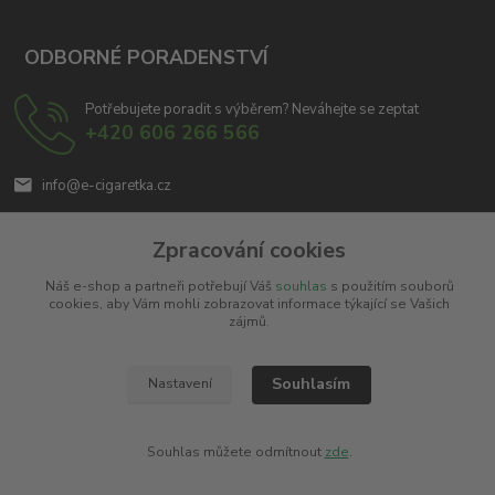
ODBORNÉ PORADENSTVÍ
Potřebujete poradit s výběrem? Neváhejte se zeptat
+420 606 266 566
info@e-cigaretka.cz
Zpracování cookies
Náš e-shop a partneři potřebují Váš
souhlas
s použitím souborů
cookies, aby Vám mohli zobrazovat informace týkající se Vašich
zájmů.
Upravit sběr cookies.
Souhlasím
Nastavení
Copyright © 2010 - 2025
Miroslav Černý - MCx.cz
. Všechna práva vyhrazena.
Vytvořeno na
Eshop-rychle.cz
Souhlas můžete odmítnout
zde
.