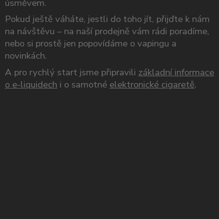
úsměvem.
Pokud ještě váháte, jestli do toho jít, přijďte k nám
na návštěvu – na naší prodejně vám rádi poradíme,
nebo si prostě jen popovídáme o vapingu a
novinkách.
A pro rychlý start jsme připravili
základní informace
o e-liquidech
i o samotné
elektronické cigaretě
.