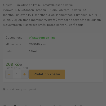
Objem: 10mlObsah nikotinu: 6mg/mlObsah nikotinu
v dávce: 4,42μgSložení: propan-1,2-diol, glycerol, nikotin (ISO), L-
menthol, uhlovodíky, L-menthan-3-on, Isomenthon, l-limonen, pin-2(10)-
e, pin-2(3)-en, trans-menthon.Výstražný symbol nebezpečnosti Signální
slovoVarováníKlasifikace směsi podle nařízen...
celý popis
Dostupnost
✅ Skladem on-line
Měrná cena
20,90 Kč / ml
Balení
10 ml
209 Kč
/
ks
172,73 Kč
bez DPH
Přidat do košíku
🐕 Hlídat cenu / dostupnost