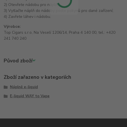
2) Otevřete nádobu pro náplň;
3) Vytlačte náplň do nádoby podle pokynů pro dané zařízení;
4) Zavřete láhev i nádobu.
Výrobce:
Top Cigars s.r.o, Na Veselí 1206/14, Praha 4 140 00, tel.: +420
241 740 240
Původ zboží
Zboží zařazeno v kategoriích
Náplně e-liquid
E-liquid WAY to Vape