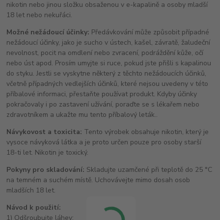
nikotin nebo jinou složku obsaženou v e-kapalině a osoby mladší
18 let nebo nekuřáci.
Možné nežádoucí účinky:
Předávkování může způsobit případné
nežádoucí účinky, jako je sucho v ústech, kašel, závratě, žaludeční
nevolnost, pocit na omdlení nebo zvracení, podráždění kůže, očí
nebo úst apod. Prosím umyjte si ruce, pokud jste přišli s kapalinou
do styku. Jestli se vyskytne některý z těchto nežádoucích účinků,
včetně případných vedlejších účinků, které nejsou uvedeny v této
příbalové informaci, přestaňte používat produkt. Kdyby účinky
pokračovaly i po zastavení užívání, poraďte se s lékařem nebo
zdravotníkem a ukažte mu tento příbalový leták..
Návykovost a toxicita:
Tento výrobek obsahuje nikotin, který je
vysoce návyková látka a je proto určen pouze pro osoby starší
18-ti let. Nikotin je toxický.
Pokyny pro skladování:
Skladujte uzamčené při teplotě do 25 °C
na temném a suchém místě. Uchovávejte mimo dosah osob
mladších 18 let.
Návod k použití:
1) Odšroubujte láhev;