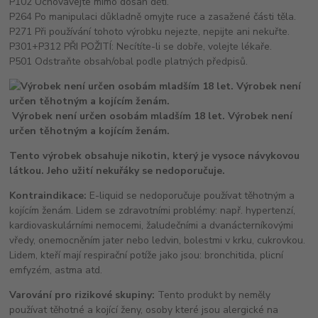
P102 Uchovávejte mimo dosah dětí.
P264 Po manipulaci důkladně omyjte ruce a zasažené části těla.
P271 Při používání tohoto výrobku nejezte, nepijte ani nekuřte.
P301+P312 PŘI POŽITÍ: Necítíte-li se dobře, volejte lékaře.
P501 Odstraňte obsah/obal podle platných předpisů.
Výrobek není určen osobám mladším 18 let. Výrobek není
určen těhotným a kojícím ženám.
Tento výrobek obsahuje nikotin, který je vysoce návykovou
látkou. Jeho užití nekuřáky se nedoporučuje.
Kontraindikace:
E-liquid se nedoporučuje používat těhotným a
kojícím ženám. Lidem se zdravotními problémy: např. hypertenzí,
kardiovaskulárními nemocemi, žaludečními a dvanácterníkovými
vředy, onemocněním jater nebo ledvin, bolestmi v krku, cukrovkou.
Lidem, kteří mají respirační potíže jako jsou: bronchitida, plicní
emfyzém, astma atd.
Varování pro rizikové skupiny:
Tento produkt by neměly
používat těhotné a kojící ženy, osoby které jsou alergické na