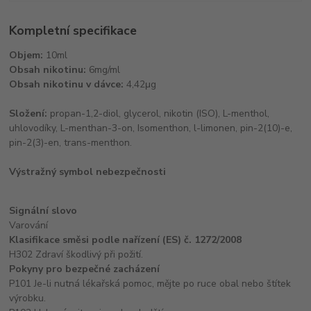
Kompletní specifikace
Objem:
10ml
Obsah nikotinu:
6mg/ml
Obsah nikotinu v dávce:
4,42μg
Složení:
propan-1,2-diol, glycerol, nikotin (ISO), L-menthol,
uhlovodíky, L-menthan-3-on, Isomenthon, l-limonen, pin-2(10)-e,
pin-2(3)-en, trans-menthon.
Výstražný symbol nebezpečnosti
Signální slovo
Varování
Klasifikace směsi podle nařízení (ES) č. 1272/2008
H302 Zdraví škodlivý při požití.
Pokyny pro bezpečné zacházení
P101 Je-li nutná lékařská pomoc, mějte po ruce obal nebo štítek
výrobku.