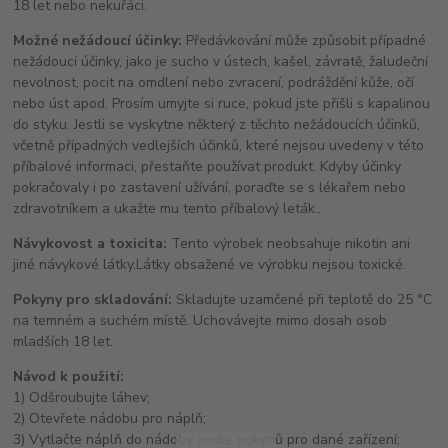
18 let nebo nekuřáci.
Možné nežádoucí účinky:
Předávkování může způsobit případné
nežádoucí účinky, jako je sucho v ústech, kašel, závratě, žaludeční
nevolnost, pocit na omdlení nebo zvracení, podráždění kůže, očí
nebo úst apod. Prosím umyjte si ruce, pokud jste přišli s kapalinou
do styku. Jestli se vyskytne některý z těchto nežádoucích účinků,
včetně případných vedlejších účinků, které nejsou uvedeny v této
příbalové informaci, přestaňte používat produkt. Kdyby účinky
pokračovaly i po zastavení užívání, poraďte se s lékařem nebo
zdravotníkem a ukažte mu tento příbalový leták..
Návykovost a toxicita:
Tento výrobek neobsahuje nikotin ani
jiné návykové látky.Látky obsažené ve výrobku nejsou toxické.
Pokyny pro skladování:
Skladujte uzamčené při teplotě do 25 °C
na temném a suchém místě. Uchovávejte mimo dosah osob
mladších 18 let.
Návod k použití:
1) Odšroubujte láhev;
2) Otevřete nádobu pro náplň;
3) Vytlačte náplň do nádoby podle pokynů pro dané zařízení;