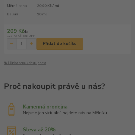
Měrná cena
20,90 Kč / ml
Balení
10 ml
209 Kč
/
ks
172,73 Kč
bez DPH
Přidat do košíku
🐕 Hlídat cenu / dostupnost
Kamenná prodejna
Nejsme jen virtuální, najdete nás na Mělníku
Sleva až 20%