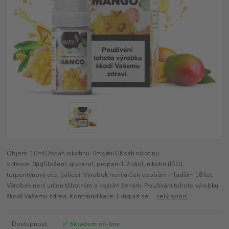
Objem: 10mlObsah nikotinu: 0mg/mlObsah nikotinu
v dávce: 0μgSložení: glycerol, propan-1,2-diol, nikotin (ISO),
terpentýnový olej (silice) Výrobek není určen osobám mladším 18 let.
Výrobek není určen těhotným a kojícím ženám. Používání tohoto výrobku
škodí Vašemu zdraví. Kontraindikace: E-liquid se ...
celý popis
Dostupnost
✅ Skladem on-line