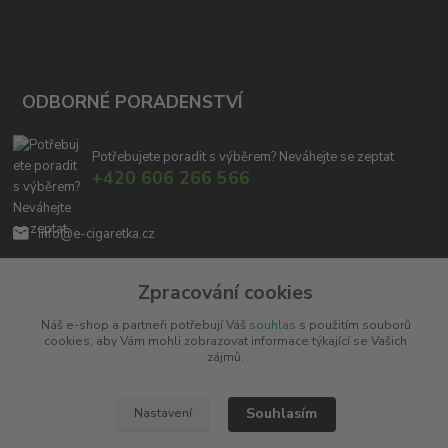
ODBORNÉ PORADENSTVÍ
Potřebujete poradit s výběrem? Neváhejte se zeptat
+420 606 266 566
info@e-cigaretka.cz
Zpracování cookies
Náš e-shop a partneři potřebují Váš
souhlas
s použitím souborů
cookies, aby Vám mohli zobrazovat informace týkající se Vašich
zájmů.
Upravit sběr cookies.
Souhlasím
Nastavení
Copyright © 2010 - 2025
Miroslav Černý - MCx.cz
. Všechna práva vyhrazena.