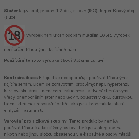
Složení:
glycerol, propan-1,2-diol, nikotin (ISO), terpentýnový olej
(silice)
Výrobek není určen osobám mladším 18 let. Výrobek
není určen těhotným a kojícím ženám.
Používání tohoto výrobku škodí Vašemu zdraví.
Kontraindikace:
E-liquid se nedoporučuje používat těhotným a
kojícím ženám. Lidem se zdravotními problémy: např. hypertenzí,
kardiovaskulárními nemocemi, žaludečními a dvanácterníkovými
vředy, onemocněním jater nebo ledvin, bolestmi v krku, cukrovkou.
Lidem, kteří mají respirační potíže jako jsou: bronchitida, plicní
emfyzém, astma atd.
Varování pro rizikové skupiny:
Tento produkt by neměly
používat těhotné a kojící ženy, osoby které jsou alergické na
nikotin nebo jinou složku obsaženou v e-kapalině a osoby mladší