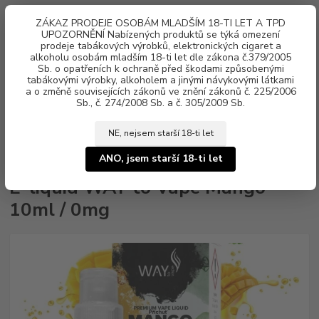
0
ks
ZÁKAZ PRODEJE OSOBÁM MLADŠÍM 18-TI LET A TPD
za
0 Kč
UPOZORNĚNÍ Nabízených produktů se týká omezení
prodeje tabákových výrobků, elektronických cigaret a
alkoholu osobám mladším 18-ti let dle zákona č.379/2005
Menu
Sb. o opatřeních k ochraně před škodami způsobenými
tabákovými výrobky, alkoholem a jinými návykovými látkami
a o změně souvisejících zákonů ve znění zákonů č. 225/2006
Sb., č. 274/2008 Sb. a č. 305/2009 Sb.
NE, nejsem starší 18-ti let
Úvod
Náplně e-liquid
E-liquid WAY to Vape
E-liquid WAY to Vape
Mango 10ml / 0mg
ANO, jsem starší 18-ti let
E-liquid WAY to Vape Mango
10ml / 0mg