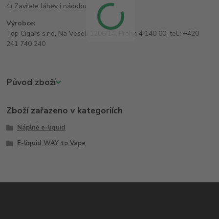
4) Zavřete láhev i nádobu.
Výrobce:
Top Cigars s.r.o, Na Veselí 1206/14, Praha 4 140 00, tel.: +420
241 740 240
Původ zboží
Zboží zařazeno v kategoriích
Náplně e-liquid
E-liquid WAY to Vape