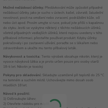
Možné nežádoucí účinky:
Předávkování může způsobit případné
nežádoucí účinky, jako je sucho v ústech, kašel, závratě, žaludeční
nevolnost, pocit na omdlení nebo zvracení, podráždění kůže, očí
nebo úst apod. Prosím umyjte si ruce, pokud jste přišli s kapalinou
do styku. Jestli se vyskytne některý z těchto nežádoucích účinků,
včetně případných vedlejších účinků, které nejsou uvedeny v této
příbalové informaci, přestaňte používat produkt. Kdyby účinky
pokračovaly i po zastavení užívání, poraďte se s lékařem nebo
zdravotníkem a ukažte mu tento příbalový leták..
Návykovost a toxicita:
Tento výrobek obsahuje nikotin, který je
vysoce návyková látka a je proto určen pouze pro osoby starší
18-ti let. Nikotin je toxický.
Pokyny pro skladování:
Skladujte uzamčené při teplotě do 25 °C
na temném a suchém místě. Uchovávejte mimo dosah osob
mladších 18 let.
Návod k použití:
1) Odšroubujte láhev;
2) Otevřete nádobu pro náplň;