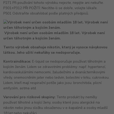
P271 Při používání tohoto výrobku nejezte, nepijte ani nekuřte.
P301+P312 PŘI POŽITÍ: Necítíte-li se dobře, volejte lékaře.
P501 Odstraňte obsah/obal podle platných předpisů.
Výrobek není určen osobám mladším 18 let. Výrobek není
určen těhotným a kojícím ženám.
Tento výrobek obsahuje nikotin, který je vysoce návykovou
látkou. Jeho užití nekuřáky se nedoporučuje.
Kontraindikace:
E-liquid se nedoporučuje používat těhotným a
kojícím ženám. Lidem se zdravotními problémy: např. hypertenzí,
kardiovaskulárními nemocemi, žaludečními a dvanácterníkovými
vředy, onemocněním jater nebo ledvin, bolestmi v krku, cukrovkou.
Lidem, kteří mají respirační potíže jako jsou: bronchitida, plicní
emfyzém, astma atd.
Varování pro rizikové skupiny:
Tento produkt by neměly
používat těhotné a kojící ženy, osoby které jsou alergické na
nikotin nebo jinou složku obsaženou v e-kapalině a osoby mladší
18 let nebo nekuřáci.