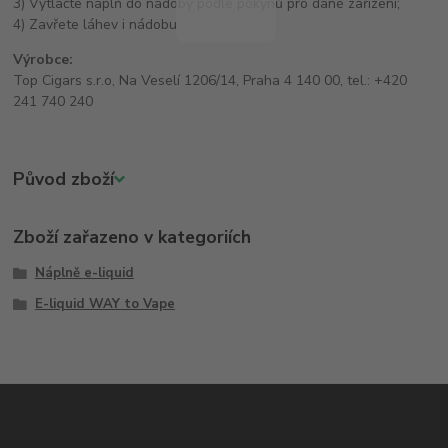
3) Vytlačte náplň do nádoby podle pokynů pro dané zařízení;
4) Zavřete láhev i nádobu.
Výrobce:
Top Cigars s.r.o, Na Veselí 1206/14, Praha 4 140 00, tel.: +420
241 740 240
Původ zboží
Zboží zařazeno v kategoriích
Náplně e-liquid
E-liquid WAY to Vape