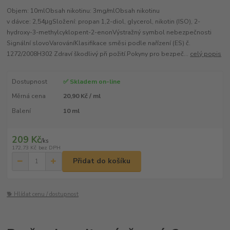
Objem: 10mlObsah nikotinu: 3mg/mlObsah nikotinu
v dávce: 2,54μgSložení: propan 1,2-diol, glycerol, nikotin (ISO), 2-
hydroxy-3-methylcyklopent-2-enonVýstražný symbol nebezpečnosti
Signální slovoVarováníKlasifikace směsi podle nařízení (ES) č.
1272/2008H302 Zdraví škodlivý při požití.Pokyny pro bezpeč...
celý popis
Dostupnost
✅ Skladem on-line
Měrná cena
20,90 Kč / ml
Balení
10 ml
209 Kč
/
ks
172,73 Kč
bez DPH
Přidat do košíku
🐕 Hlídat cenu / dostupnost