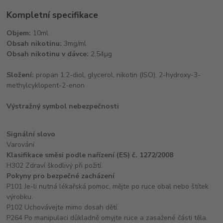
Kompletní specifikace
Objem:
10ml
Obsah nikotinu:
3mg/ml
Obsah nikotinu v dávce:
2,54μg
Složení:
propan 1,2-diol, glycerol, nikotin (ISO), 2-hydroxy-3-
methylcyklopent-2-enon
Výstražný symbol nebezpečnosti
Signální slovo
Varování
Klasifikace směsi podle nařízení (ES) č. 1272/2008
H302 Zdraví škodlivý při požití.
Pokyny pro bezpečné zacházení
P101 Je-li nutná lékařská pomoc, mějte po ruce obal nebo štítek
výrobku.
P102 Uchovávejte mimo dosah dětí.
P264 Po manipulaci důkladně omyjte ruce a zasažené části těla.