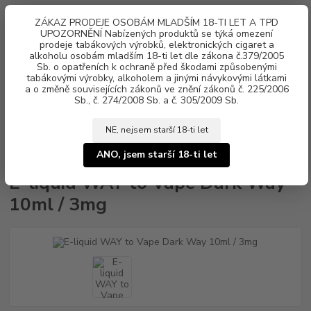
0
ks
ZÁKAZ PRODEJE OSOBÁM MLADŠÍM 18-TI LET A TPD
za
0 Kč
UPOZORNĚNÍ Nabízených produktů se týká omezení
prodeje tabákových výrobků, elektronických cigaret a
alkoholu osobám mladším 18-ti let dle zákona č.379/2005
Menu
Sb. o opatřeních k ochraně před škodami způsobenými
tabákovými výrobky, alkoholem a jinými návykovými látkami
a o změně souvisejících zákonů ve znění zákonů č. 225/2006
Sb., č. 274/2008 Sb. a č. 305/2009 Sb.
NE, nejsem starší 18-ti let
Úvod
Náplně e-liquid
E-liquid WAY to Vape
E-liquid WAY to Vape
Dark Way 10ml / 3mg
ANO, jsem starší 18-ti let
E-liquid WAY to Vape Dark Way
10ml / 3mg