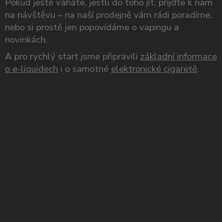
Pokud ještě váháte, jestli do toho jít, přijďte k nám
na návštěvu – na naší prodejně vám rádi poradíme,
nebo si prostě jen popovídáme o vapingu a
novinkách.
A pro rychlý start jsme připravili
základní informace
o e-liquidech
i o samotné
elektronické cigaretě
.