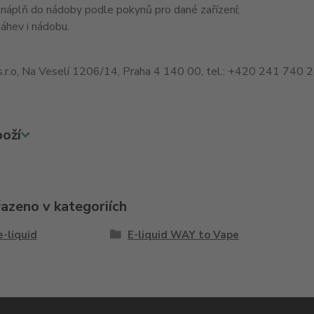
 náplň do nádoby podle pokynů pro dané zařízení;
áhev i nádobu.
s.r.o, Na Veselí 1206/14, Praha 4 140 00, tel.: +420 241 740 
oží
řazeno v kategoriích
e-liquid
E-liquid WAY to Vape