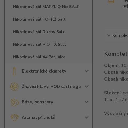
Ne
na
Nikotinová sůl MARYLIQ Nic SALT
Nikotinová sůl POPIČ! Salt
Nikotinová sůl Ritchy Salt
Komplet
Nikotinová sůl RIOT X Salt
Kompletn
Nikotinová sůl X4 Bar Juice
Objem:
10
Elektronické cigarety
Obsah niko
Obsah niko
Žhavící hlavy, POD cartridge
Složení:
pro
1-on, 1-(2,
Báze, boostery
Výstražný
Aroma, příchutě