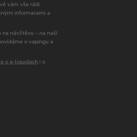
ivě vám vše rádi
snými informacemi a
ám na návštěvu – na naší
opovídáme o vapingu a
e o e-liquidech
i o