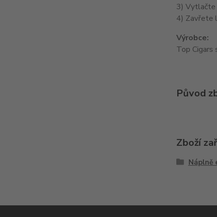
3) Vytlačte
4) Zavřete l
Výrobce:
Top Cigars 
Původ zb
Zboží za
Náplně 