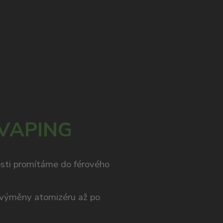
 VAPING
osti promítáme do férového
výměny atomizéru až po