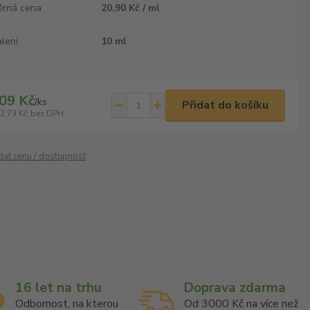
ěrná cena
20,90 Kč / ml
lení
10 ml
09 Kč
/
ks
Přidat do košíku
2,73 Kč
bez DPH
ídat cenu / dostupnost
16 let na trhu
Doprava zdarma
Odbornost, na kterou
Od 3000 Kč na více než