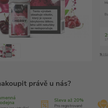
M
Ba
2
17
🐕 Hl
amenná
Sleva až 20%
rodejna
Pro registrované