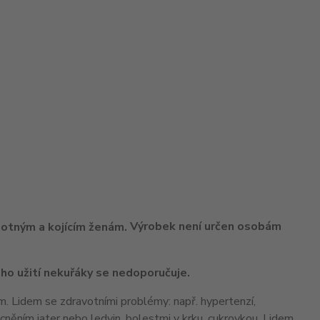
Výrobek není určen osobám
ho užití nekuřáky se nedoporučuje.
m. Lidem se zdravotními problémy: např. hypertenzí,
něním jater nebo ledvin, bolestmi v krku, cukrovkou. Lidem,