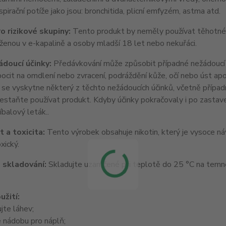
espirační potíže jako jsou: bronchitida, plicní emfyzém, astma atd.
o rizikové skupiny:
Tento produkt by neměly používat těhotné a k
ženou v e-kapalině a osoby mladší 18 let nebo nekuřáci.
doucí účinky:
Předávkování může způsobit případné nežádoucí úči
ocit na omdlení nebo zvracení, podráždění kůže, očí nebo úst apod
i se vyskytne některý z těchto nežádoucích účinků, včetně případ
přestaňte používat produkt. Kdyby účinky pokračovaly i po zastav
balový leták..
 a toxicita:
Tento výrobek obsahuje nikotin, který je vysoce náv
xický.
 skladování:
Skladujte uzamčené při teplotě do 25 °C na tem
užití:
jte láhev;
 nádobu pro náplň;