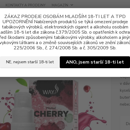
KONTAKTY A PRODEJNY
MAGAZÍN
ZÁKAZ PRODEJE OSOBÁM MLADŠÍM 18-TI LET A TPD
UPOZORNĚNÍ Nabízených produktů se týká omezení prodeje
tabákových výrobků, elektronických cigaret a alkoholu osobám
adším 18-ti let dle zákona č.379/2005 Sb. o opatřeních k ochr
řed škodami způsobenými tabákovými výrobky, alkoholem a jiný
vykovými látkami a o změně souvisejících zákonů ve znění zákonů
ně e-liquid
E-liquid WAY to Vape
E-liquid WAY to Vape Cherry 10m
225/2006 Sb., č. 274/2008 Sb. a č. 305/2009 Sb.
uid WAY to Vape Cherry 10ml / 
ANO, jsem starší 18-ti let
NE, nejsem starší 18-ti let
Objem
v dáv
kysel
buten
nebez
D