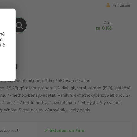
Přihlášení
0
ks
za
0 Kč
aně
mi
 č.
l / 18mg
18mg
: 10mlObsah nikotinu: 18mg/mlObsah nikotinu
ce: 19,29μgSložení: propan-1,2-diol, glycerol, nikotin (ISO), jablečná
ina, 4-methoxybenzyl-acetát, Vanillin, 4-methoxybenzyl-alkohol, 2-
-1-on, 1-(2,6,6-trimethyl-1-cyclohexen-1-yl)Výstražný symbol
pečnosti Signální slovoVarováníKl...
celý popis
ostupnost
✅ Skladem on-line