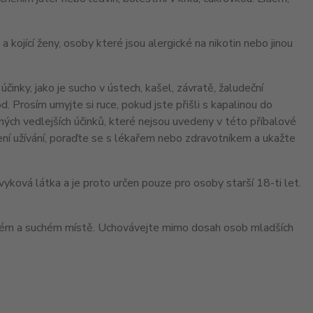
ojící ženy, osoby které jsou alergické na nikotin nebo jinou
nky, jako je sucho v ústech, kašel, závratě, žaludeční
. Prosím umyjte si ruce, pokud jste přišli s kapalinou do
ných vedlejších účinků, které nejsou uvedeny v této příbalové
ení užívání, poraďte se s lékařem nebo zdravotníkem a ukažte
yková látka a je proto určen pouze pro osoby starší 18-ti let.
ném a suchém místě. Uchovávejte mimo dosah osob mladších