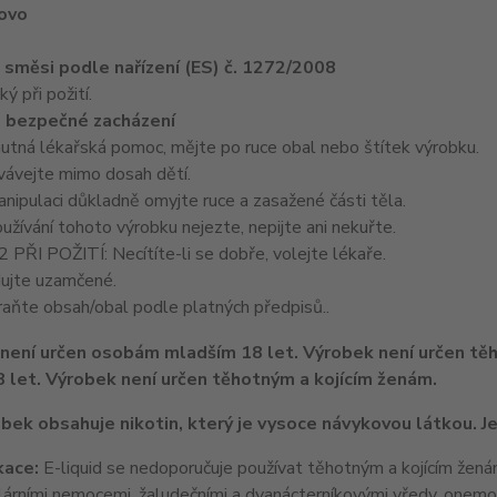
lovo
e směsi podle nařízení (ES) č. 1272/2008
 při požití.
 bezpečné zacházení
nutná lékařská pomoc, mějte po ruce obal nebo štítek výrobku.
ávejte mimo dosah dětí.
ipulaci důkladně omyjte ruce a zasažené části těla.
žívání tohoto výrobku nejezte, nepijte ani nekuřte.
ŘI POŽITÍ: Necítíte-li se dobře, volejte lékaře.
ujte uzamčené.
ňte obsah/obal podle platných předpisů..
 let. Výrobek není určen těhotným a kojícím ženám.
bek obsahuje nikotin, který je vysoce návykovou látkou. Je
kace:
E-liquid se nedoporučuje používat těhotným a kojícím žená
lárními nemocemi, žaludečními a dvanácterníkovými vředy, onemoc