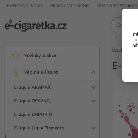
DOPRAVA A PLATBA
OBCHODNÍ PODMÍNKY
VĚRNOSTNÍ PROGRAM
ml
p
ná
Úvod
Nápl
Novinky a akce
E-liq
Náplně e-liquid
E-liquid ARAMAX
E-liquid DEKANG
E-liquid EMPORIO
E-liquid Liqua Elements