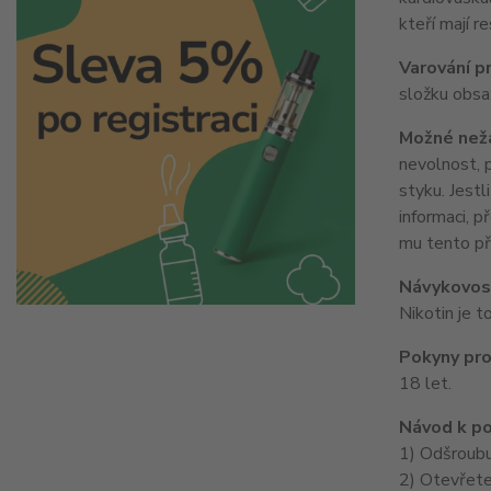
kteří mají r
Varování pr
složku obsa
Možné nežá
nevolnost, p
styku. Jestl
informaci, 
mu tento pří
Návykovost
Nikotin je to
Pokyny pro
18 let.
Návod k po
1) Odšroubu
2) Otevřete