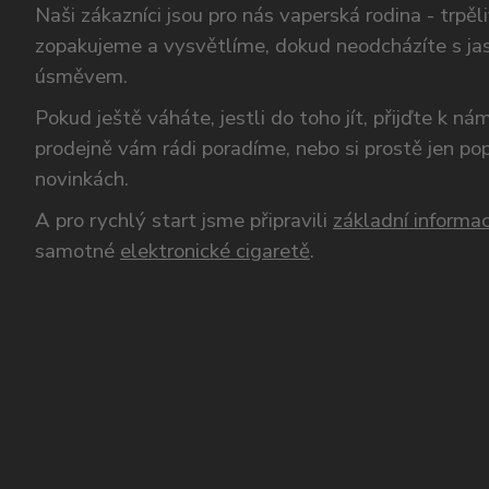
Naši zákazníci jsou pro nás vaperská rodina - trpěl
zopakujeme a vysvětlíme, dokud neodcházíte s ja
úsměvem.
Pokud ještě váháte, jestli do toho jít, přijďte k n
prodejně vám rádi poradíme, nebo si prostě jen p
novinkách.
A pro rychlý start jsme připravili
základní informac
samotné
elektronické cigaretě
.