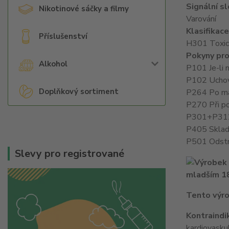
Signální s
Nikotinové sáčky a filmy
Varování
Klasifikac
Příslušenství
H301 Toxický
Pokyny pro
Alkohol
P101 Je-li 
P102 Uchov
Doplňkový sortiment
P264 Po man
P270 Při pou
P301+P312 P
P405 Sklad
P501 Odstra
Slevy pro registrované
mladším 18
Tento výro
Kontraindi
kardiovasku