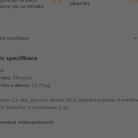
jsme jen virtuální,
zákazníky
jdete nás na Mělníku
ní specifikace
í specifikace
ml
tinu:
18mg/ml
tinu v dávce:
19,29μg
pan-1,2-diol, glycerol, nikotin (ISO), jablečná kyselina, 4-meth
6,6-trimethyl-1-cyclohexen-1-yl)
 symbol nebezpečnosti